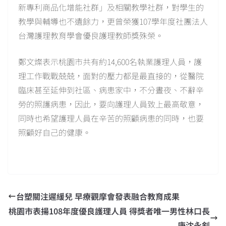
新專利商品化增能社群」及相關教學社群，對學生的
教學與輔導也不遺餘力，更曾榮獲107學年度社團法人
台灣護理教育學會優良護理教師獎殊榮。
鄭文燦表示桃園市共有約14,600名執業護理人員，護
理工作戰戰兢兢，面對的壓力都是最直接的，從醫院
臨床甚至延伸到社區、病患家中，不分晝夜、不辭辛
勞的照護病患，因此，要向護理人員致上最高敬意，
同時也希望護理人員在辛苦的照顧病患的同時，也要
照顧好自己的健康。
台塑關注遲緩兒 早療觀摩會發表融合教育成果
桃園市表揚108年度優良護理人員 得獎者唯一男性林口長
庚沈永釗