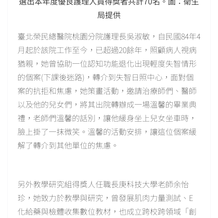
選出本年度優良護理人員得獎者共計70名。圖：衛生
局提供
臺北榮民總醫院桃園分院護理長吳淑敏，自民國84年4
月起於該院工作至今，已超過20餘年，照顧病人視病
猶親，她曾協助一位認知功能退化出現輕度失智情形
的個案(下課後迷路)，轉介到失智日照中心，面對個
案的抗拒和焦慮，她策畫活動，邀請治療師們、醫師
以及他的兒女們，將其出院轉辦成一場溫馨的畢業典
禮，老師們溫馨的話別，讓他緩身坐上兒女坐車時，
臉上掛了一抹微笑。溫馨的活動安排，讓這位個案緩
解了轉介到其他單位的焦慮。
另外教學研究組得獎人任職長庚科技大學老師余怡
珍，她致力於教學與研究，曾發展肌肉力量測試、E
化給藥與檢體收集數位教材，也成立跨校跨領域「創