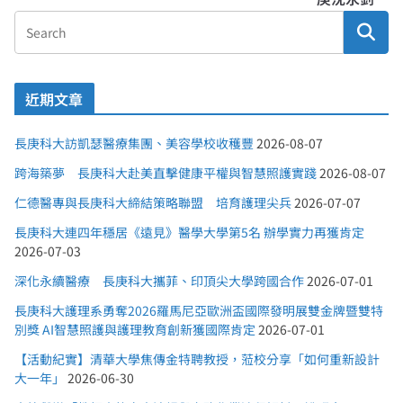
近期文章
長庚科大訪凱瑟醫療集團、美容學校收穫豐
2026-08-07
跨海築夢 長庚科大赴美直擊健康平權與智慧照護實踐
2026-08-07
仁德醫專與長庚科大締結策略聯盟 培育護理尖兵
2026-07-07
長庚科大連四年穩居《遠見》醫學大學第5名 辦學實力再獲肯定
2026-07-03
深化永續醫療 長庚科大攜菲、印頂尖大學跨國合作
2026-07-01
長庚科大護理系勇奪2026羅馬尼亞歐洲盃國際發明展雙金牌暨雙特
別獎 AI智慧照護與護理教育創新獲國際肯定
2026-07-01
【活動紀實】清華大學焦傳金特聘教授，蒞校分享「如何重新設計
大一年」
2026-06-30