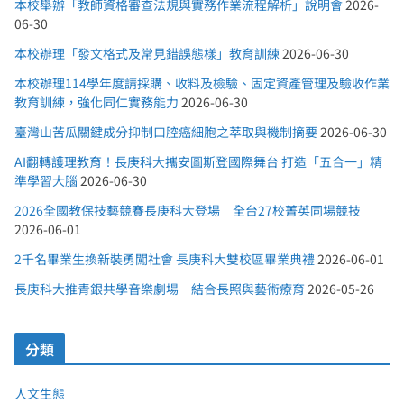
本校舉辦「教師資格審查法規與實務作業流程解析」說明會
2026-
06-30
本校辦理「發文格式及常見錯誤態樣」教育訓練
2026-06-30
本校辦理114學年度請採購、收料及檢驗、固定資產管理及驗收作業
教育訓練，強化同仁實務能力
2026-06-30
臺灣山苦瓜關鍵成分抑制口腔癌細胞之萃取與機制摘要
2026-06-30
AI翻轉護理教育！長庚科大攜安圖斯登國際舞台 打造「五合一」精
準學習大腦
2026-06-30
2026全國教保技藝競賽長庚科大登場 全台27校菁英同場競技
2026-06-01
2千名畢業生換新裝勇闖社會 長庚科大雙校區畢業典禮
2026-06-01
長庚科大推青銀共學音樂劇場 結合長照與藝術療育
2026-05-26
分類
人文生態