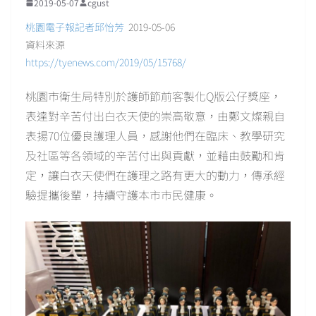
2019-05-07
cgust
桃園電子報記者邱怡芳
2019-05-06
資料來源
https://tyenews.com/2019/05/15768/
桃園市衛生局特別於護師節前客製化Q版公仔獎座，
表達對辛苦付出白衣天使的崇高敬意，由鄭文燦親自
表揚70位優良護理人員，感謝他們在臨床、教學研究
及社區等各領域的辛苦付出與貢獻，並藉由鼓勵和肯
定，讓白衣天使們在護理之路有更大的動力，傳承經
驗提攜後輩，持續守護本市市民健康。