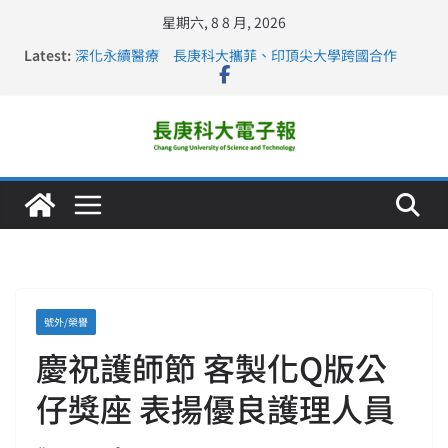
星期六, 8 8 月, 2026
Latest:
深化永續醫療 長庚科大攜菲、印頂尖大學跨國合作
長庚科大訪凱瑟醫療集團、美容學校收穫豐
跨海築夢 長庚科大赴美直擊健康平權與智慧照護實踐
仁德醫專與長庚科大締結策略聯盟 培育護理尖兵
長庚科大連四年穩居《遠見》醫學大學第5名 辦學實力再
獲肯定
號外/榮譽
慶祝護師節 客製化Q版公
仔獎座 表揚優良護理人員