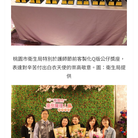
桃園市衛生局特別於護師節前客製化Q版公仔獎座，
表達對辛苦付出白衣天使的崇高敬意。圖：衛生局提
供