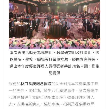
本次表揚活動分為臨床組、教學研究組及社區組，透
過醫院、學校、職場等各單位推薦，經由專家評選，
選出本年度優良護理人員得獎者共計70名。圖：衛生
局提供
服務於
林口長庚紀念醫院
的沈永釗是本次得獎者中唯
一的男性，104年6月發生八仙塵爆事件，身為燒傷中
心護理督導，立即自動驅車到院，動員護理照護人
力，支援接新病人、協助水療、換藥及提供重症照