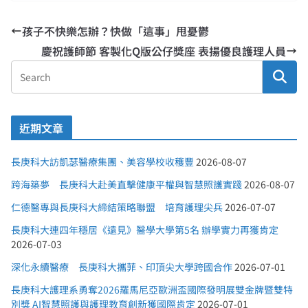
孩子不快樂怎辦？快做「這事」甩憂鬱
慶祝護師節 客製化Q版公仔獎座 表揚優良護理人員
近期文章
長庚科大訪凱瑟醫療集團、美容學校收穫豐
2026-08-07
跨海築夢 長庚科大赴美直擊健康平權與智慧照護實踐
2026-08-07
仁德醫專與長庚科大締結策略聯盟 培育護理尖兵
2026-07-07
長庚科大連四年穩居《遠見》醫學大學第5名 辦學實力再獲肯定
2026-07-03
深化永續醫療 長庚科大攜菲、印頂尖大學跨國合作
2026-07-01
長庚科大護理系勇奪2026羅馬尼亞歐洲盃國際發明展雙金牌暨雙特
別獎 AI智慧照護與護理教育創新獲國際肯定
2026-07-01