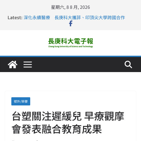
星期六, 8 8 月, 2026
Latest:
深化永續醫療 長庚科大攜菲、印頂尖大學跨國合作
長庚科大訪凱瑟醫療集團、美容學校收穫豐
跨海築夢 長庚科大赴美直擊健康平權與智慧照護實踐
仁德醫專與長庚科大締結策略聯盟 培育護理尖兵
長庚科大連四年穩居《遠見》醫學大學第5名 辦學實力再
獲肯定
號外/榮譽
台塑關注遲緩兒 早療觀摩
會發表融合教育成果