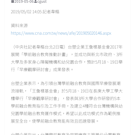
2019-05-06
cgust
2019/05/02 14:05 記者韋樞
資料來源
https://www.cna.com.tw/news/afe/201905020146.aspx
（中央社記者韋樞台北2日電）台塑企業王詹樣基金會2017年
展開「學前融合教育推動計畫」，並成功與新北市政府、3所
大學及多家身心障礙機構和幼兒園合作，預計5月18、19日舉
行「早療觀摩研討會」成果發表。
台塑企業表示，為引領台灣學前融合教育與國際早療發展潮
流接軌，「王詹樣基金會」於5月18、19日在長庚大學工學大
樓舉行「早療觀摩研討會」，發表與3所大學合作研發的5本
學前融合教育指引及工作手冊，及建立4種符合台灣機構與幼
兒園學前融合教育運作模式，希望以此成功模式作為範例推
展至全台，使學前融合教育能有效且迅速發展。
台塑企業指出，台灣學前教育及早期療育主管單位分屬教育