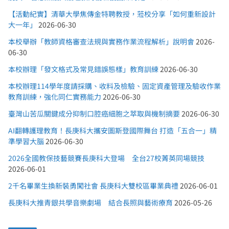
【活動紀實】清華大學焦傳金特聘教授，蒞校分享「如何重新設計
大一年」
2026-06-30
本校舉辦「教師資格審查法規與實務作業流程解析」說明會
2026-
06-30
本校辦理「發文格式及常見錯誤態樣」教育訓練
2026-06-30
本校辦理114學年度請採購、收料及檢驗、固定資產管理及驗收作業
教育訓練，強化同仁實務能力
2026-06-30
臺灣山苦瓜關鍵成分抑制口腔癌細胞之萃取與機制摘要
2026-06-30
AI翻轉護理教育！長庚科大攜安圖斯登國際舞台 打造「五合一」精
準學習大腦
2026-06-30
2026全國教保技藝競賽長庚科大登場 全台27校菁英同場競技
2026-06-01
2千名畢業生換新裝勇闖社會 長庚科大雙校區畢業典禮
2026-06-01
長庚科大推青銀共學音樂劇場 結合長照與藝術療育
2026-05-26