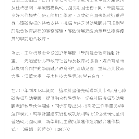
及社政機關，早療機構與幼兒園長期因任務不同，未能建立
良好合作模式促使老師相互學習，以致幼兒園未能就近獲得
身心障礙機構的特教支持，機構也缺乏與幼兒園共同規劃學
前融合教育課程的實務經驗，導致發展遲緩幼童無法獲得優
質的學前融合教育。
為此，王詹樣基金會從2017年展開「學前融合教育推動計
畫」，先透過新北市政府社會局及教育局協助，媒合有意願
與機構合作推動學前融合教育的社區幼兒園，並與台北教育
大學、清華大學、長庚科技大學等5位學者合作。
在2017年到2018年期間，這項計畫優先輔導新北市8家身心障
礙機構及幼兒園，提供融合教學策略，促進社區機構及幼兒
園老師教學伙伴關係，同步研發出5本指引及工作手冊與4種
運作模式。輔導計畫結束後也成功順利轉銜10位機構幼童到
普通幼兒園就讀，新學期仍主動持續運作這項融合運作模
式。（編輯：郭萍英）1080502