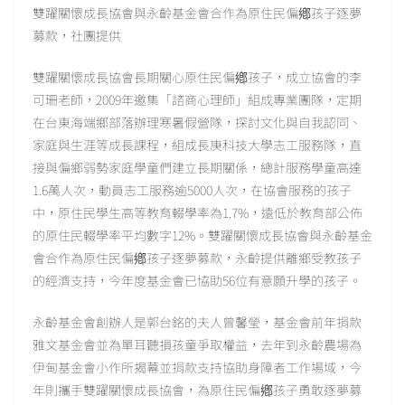
雙躍關懷成長協會與永齡基金會合作為原住民偏鄕孩子逐夢
募款，社團提供
雙躍關懷成長協會長期關心原住民偏鄕孩子，成立協會的李
可珊老師，2009年邀集「諮商心理師」組成專業團隊，定期
在台東海端鄉部落辦理寒暑假營隊，探討文化與自我認同、
家庭與生涯等成長課程，組成長庚科技大學志工服務隊，直
接與偏鄉弱勢家庭學童們建立長期關係，總計服務學童高達
1.6萬人次，動員志工服務逾5000人次，在協會服務的孩子
中，原住民學生高等教育輟學率為1.7%，遠低於教育部公佈
的原住民輟學率平均數字12%。雙躍關懷成長協會與永齡基金
會合作為原住民偏鄕孩子逐夢募款，永齡提供離鄉受教孩子
的經濟支持，今年度基金會已協助56位有意願升學的孩子。
永齡基金會創辦人是郭台銘的夫人曾馨瑩，基金會前年捐款
雅文基金會並為單耳聽損孩童爭取權益，去年到永齡農場為
伊甸基金會小作所揭幕並捐款支持協助身障者工作場域，今
年則攜手雙躍關懷成長協會，為原住民偏鄕孩子勇敢逐夢募