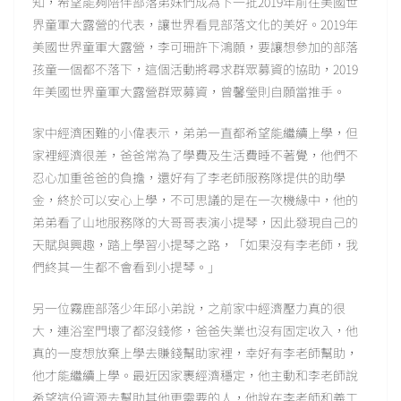
知，希望能夠陪伴部落弟妹們成為下一批2019年前往美國世
界童軍大露營的代表，讓世界看見部落文化的美好。2019年
美國世界童軍大露營，李可珊許下鴻願，要讓想參加的部落
孩童一個都不落下，這個活動將尋求群眾募資的協助，2019
年美國世界童軍大露營群眾募資，曾馨瑩則自願當推手。
家中經濟困難的小偉表示，弟弟一直都希望能繼續上學，但
家裡經濟很差，爸爸常為了學費及生活費睡不著覺，他們不
忍心加重爸爸的負擔，還好有了李老師服務隊提供的助學
金，終於可以安心上學，不可思議的是在一次機緣中，他的
弟弟看了山地服務隊的大哥哥表演小提琴，因此發現自己的
天賦與興趣，踏上學習小提琴之路，「如果沒有李老師，我
們終其一生都不會看到小提琴。」
另一位霧鹿部落少年邱小弟說，之前家中經濟壓力真的很
大，連浴室門壞了都沒錢修，爸爸失業也沒有固定收入，他
真的一度想放棄上學去賺錢幫助家裡，幸好有李老師幫助，
他才能繼續上學。最近因家裹經濟穩定，他主動和李老師說
希望這份資源去幫助其他更需要的人，他說在李老師和義工