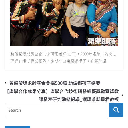
雙躍關懷成長協會的李可珊老師(右三)，2009年邀集「諮商心
理師」組成專業團隊，定期在台東原鄉學子。許麗珍攝
曾馨瑩與永齡基金會捐500萬 助偏鄉孩子逐夢
【產學合作成果分享】產學合作技術研發績優獎勵獲獎教
師發表研究動態報導_護理系郭星君教授