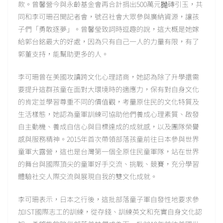
款。曾馨營今與永齡基金會再合計捐出500萬元抛磚引玉，共
同和李可珊召開記者會，號召社會大眾參與廣納資源，讓孩
子們「勇敢逐夢」。曾馨瑩致詞時逗趣的說，這大概是她嫁
給郭台銘最大的好處，因為只有自己一人的力量有限，有了
郭董支持，能幫助更多的人。
李可珊曾在美國攻讀跨文化心理諮商，她認為除了升學還需
要提升這群孩童在面對大環境時的適應力，保有對自身文化
的肯定並學習尊重不同的價值觀，考量原住民的文化特質及
生活樣態，她認為童軍訓練可協助他們養成心理素質、啟發
自主動機、養成自信心與目標達成的成就感，以及團隊榮譽
感與服務精神。2015年首次帶領部落孩童前往日本參與世界
童軍大露營，這也是台灣第一個全原住民童軍隊，站在世界
的舞台與國際頂尖的童軍好手交流、挑戰、競賽，充分學習
體驗社交人際交流與展現自我的雙文化成就。
李可珊表示，日本之行後，這批部落童子軍自發性地要求參
加IST國際志工的訓練，從存錢、訓練英文和充實自身文化認