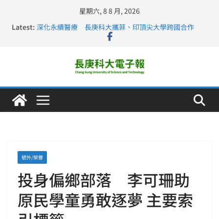
星期六, 8 8 月, 2026
Latest:
深化永續醫療 長庚科大攜菲、印頂尖大學跨國合作
長庚科大訪凱瑟醫療集團、美容學校收穫豐
跨海築夢 長庚科大赴美直擊健康平權與智慧照護實踐
仁德醫專與長庚科大締結策略聯盟 培育護理尖兵
長庚科大連四年穩居《遠見》醫學大學第5名 辦學實力再
獲肯定
號外/榮譽
投身偏鄉部落 李可珊助
原民學童勇敢逐夢 主要索