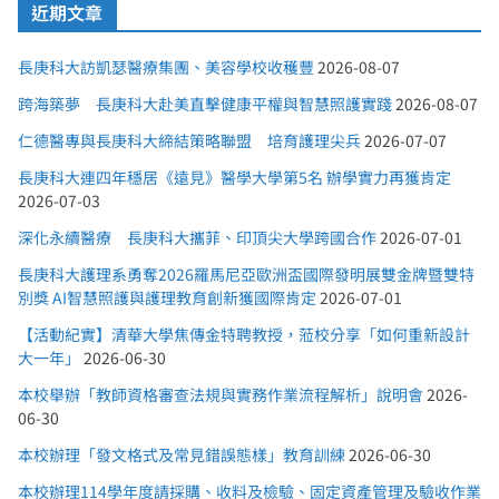
近期文章
長庚科大訪凱瑟醫療集團、美容學校收穫豐
2026-08-07
跨海築夢 長庚科大赴美直擊健康平權與智慧照護實踐
2026-08-07
仁德醫專與長庚科大締結策略聯盟 培育護理尖兵
2026-07-07
長庚科大連四年穩居《遠見》醫學大學第5名 辦學實力再獲肯定
2026-07-03
深化永續醫療 長庚科大攜菲、印頂尖大學跨國合作
2026-07-01
長庚科大護理系勇奪2026羅馬尼亞歐洲盃國際發明展雙金牌暨雙特
別獎 AI智慧照護與護理教育創新獲國際肯定
2026-07-01
【活動紀實】清華大學焦傳金特聘教授，蒞校分享「如何重新設計
大一年」
2026-06-30
本校舉辦「教師資格審查法規與實務作業流程解析」說明會
2026-
06-30
本校辦理「發文格式及常見錯誤態樣」教育訓練
2026-06-30
本校辦理114學年度請採購、收料及檢驗、固定資產管理及驗收作業