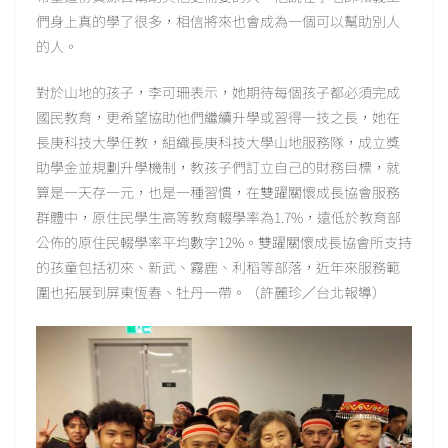
們身上真的學了很多，相信將來也會成為一個可以幫助別人
的人。
對於山地的孩子，李可珊表示，她期待每個孩子都必須完成
國民教育，更希望協助他們繼續升學或習得一技之長，她在
長庚科技大學任教，組織長庚科技大學山地服務隊，成立獎
助學金並規劃升學機制，教孩子們訂立自己的財務目標，就
算是一天存一元，也是一種習慣，在雙躍關懷成長協會服務
群體中，原住民學生高等教育輟學率為1.7%，遠低於教育部
公佈的原住民輟學率平均數字12%。雙躍關懷成長協會所支持
的孩童包括初來、新武、霧鹿、利稻等部落，近年來服務範
圍也拓展到屏東恆春、牡丹一帶。（許麗珍／台北報導）