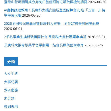
臺灣山苦瓜關鍵成分抑制口腔癌細胞之萃取與機制摘要
2026-06-30
AI翻轉護理教育！長庚科大攜安圖斯登國際舞台 打造「五合一」精
準學習大腦
2026-06-30
2026全國教保技藝競賽長庚科大登場 全台27校菁英同場競技
2026-06-01
2千名畢業生換新裝勇闖社會 長庚科大雙校區畢業典禮
2026-06-01
長庚科大推青銀共學音樂劇場 結合長照與藝術療育
2026-05-26
分類
人文生態
大事紀要
教研動態
未分類
校園天地