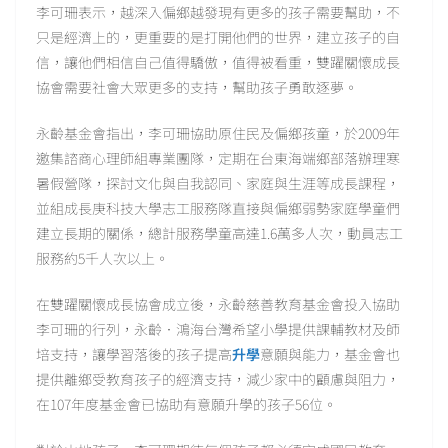
李可珊表示，越深入偏鄉越發現有更多的孩子需要幫助，不
只是經濟上的，更重要的是打開他們的世界，建立孩子的自
信，讓他們相信自己值得驕傲，值得被看重，雙躍關懷成長
協會需要社會大眾更多的支持，幫助孩子勇敢逐夢。
永齡基金會指出，李可珊協助原住民及偏鄉孩童，於2009年
邀集諮商心理師組專業團隊，定期在台東海端鄉部落辦理寒
暑假營隊，探討文化與自我認同、家庭與生涯等成長課程，
並組成長庚科技大學志工服務隊直接與偏鄉弱勢家庭學童們
建立長期的關係，總計服務學童高達1.6萬多人次，動員志工
服務約5千人次以上。
在雙躍關懷成長協會成立後，永齡慈善教育基金會投入協助
李可珊的行列，永齡．鴻海台灣希望小學提供課輔教材及師
培支持，讓學習落後的孩子提高
升學
意願與能力，基金會也
提供離鄉受教育孩子的經濟支持，減少家中的顧慮與阻力，
在107年度基金會已協助有意願升學的孩子56位。