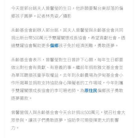
今天是郭台銘夫人曾馨瑩的生日，他許願要幫台東部落的偏
鄉孩子圓夢。記者林秀姿／攝影
永齡基金會創辦人郭台銘，其夫人曾馨瑩與永齡基金會共同
捐出新台幣500萬元予雙躍關懷成長協會，希望貢獻社會，透
過雙躍協會幫助更多
偏鄉
孩子免於經濟困難，勇敢逐夢。
永齡基金會表示，曾馨瑩對生日曾許下心願，每年生日都要
做出對社會有貢獻、有意義的事。繼前年捐款雅文基金會並
為單耳聽損孩童爭取權益，去年到永齡農場為伊甸基金會小
作所揭幕並捐款支持協助身心障礙者的工作場域，今年則攜
手雙躍關懷成長協會的李可珊老師，為
原住民
偏鄉孩子勇敢
逐夢募款。
曾馨營個人與永齡基金會今天合計捐出500萬元，號召社會大
眾參與，讓孩子們勇敢逐夢，協助李可珊發揮更大的影響
力。