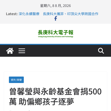
星期六, 8 8 月, 2026
Latest:
深化永續醫療 長庚科大攜菲、印頂尖大學跨國合作
長庚科大訪凱瑟醫療集團、美容學校收穫豐
跨海築夢 長庚科大赴美直擊健康平權與智慧照護實踐
仁德醫專與長庚科大締結策略聯盟 培育護理尖兵
長庚科大連四年穩居《遠見》醫學大學第5名 辦學實力再
獲肯定
號外/榮譽
曾馨瑩與永齡基金會捐500
萬 助偏鄉孩子逐夢