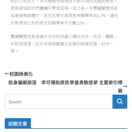
對於山地孩子，李可珊期待每個孩子都必須完成國民教育，
更希望協助他們繼續升學或習得一技之長。在雙躍關懷成長
協會服務群體中，原住民學生高等教育輟學率為1.7%，遠低
於教育部公布的原住民輟學率平均數12%。
雙躍關懷成長協會所支持的孩童已擴及初來、新武、霧鹿、
利稻等部落，近年來服務範圍也拓展到屏東恆春、牡丹一
帶。
校園綠美化
投身偏鄉部落 李可珊助原民學童勇敢逐夢 主要索引標
籤
近期文章