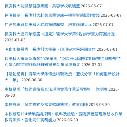
長庚科大訪凱瑟醫療集團、美容學校收穫豐
2026-08-07
跨海築夢 長庚科大赴美直擊健康平權與智慧照護實踐
2026-08-07
仁德醫專與長庚科大締結策略聯盟 培育護理尖兵
2026-07-07
長庚科大連四年穩居《遠見》醫學大學第5名 辦學實力再獲肯定
2026-07-03
深化永續醫療 長庚科大攜菲、印頂尖大學跨國合作
2026-07-01
長庚科大護理系勇奪2026羅馬尼亞歐洲盃國際發明展雙金牌暨雙特
別獎 AI智慧照護與護理教育創新獲國際肯定
2026-07-01
【活動紀實】清華大學焦傳金特聘教授，蒞校分享「如何重新設計
大一年」
2026-06-30
本校舉辦「教師資格審查法規與實務作業流程解析」說明會
2026-
06-30
本校辦理「發文格式及常見錯誤態樣」教育訓練
2026-06-30
本校辦理114學年度請採購、收料及檢驗、固定資產管理及驗收作業
教育訓練，強化同仁實務能力
2026-06-30