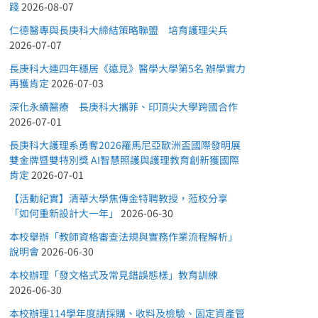
踐
2026-08-07
仁德醫專與長庚科大締結策略聯盟 培育護理尖兵
2026-07-07
長庚科大連四年穩居《遠見》醫學大學第5名 辦學實力
再獲肯定
2026-07-03
深化永續醫療 長庚科大攜菲、印頂尖大學跨國合作
2026-07-01
長庚科大護理系勇奪2026羅馬尼亞歐洲盃國際發明展
雙金牌暨雙特別獎 AI智慧照護與護理教育創新獲國際
肯定
2026-07-01
【活動紀實】清華大學焦傳金特聘教授，蒞校分享
「如何重新設計大一年」
2026-06-30
本校舉辦「教師資格審查法規與實務作業流程解析」
說明會
2026-06-30
本校辦理「發文格式及常見錯誤態樣」教育訓練
2026-06-30
本校辦理114學年度請採購、收料及檢驗、固定資產管