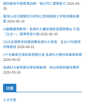
理及驗收作業教育訓練，強化同仁實務能力
2026-06-
30
臺灣山苦瓜關鍵成分抑制口腔癌細胞之萃取與機制摘
要
2026-06-30
AI翻轉護理教育！長庚科大攜安圖斯登國際舞台 打造
「五合一」精準學習大腦
2026-06-30
2026全國教保技藝競賽長庚科大登場 全台27校菁英
同場競技
2026-06-01
2千名畢業生換新裝勇闖社會 長庚科大雙校區畢業典禮
2026-06-01
長庚科大推青銀共學音樂劇場 結合長照與藝術療育
2026-05-26
分類
人文生態