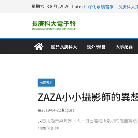
星期六, 8 8 月, 2026
Latest:
深化永續醫療 長庚科大
長庚科大訪凱瑟醫療集團
跨海築夢 長庚科大赴美
仁德醫專與長庚科大締結
長庚科大連四年穩居《遠見
關於長庚科大
號外/榮譽
大事紀要
校園天地
ZAZA小小攝影師的異
2019-04-22
cgust
我想用過去與世界、人、自己連結所累積的能量實踐
想像可能性。