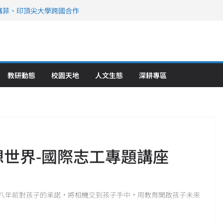
攜菲、印頂尖大學跨國合作
、美容學校收穫豐
直擊健康平權與智慧照護實踐
策略聯盟 培育護理尖兵
》醫學大學第5名 辦學實力再獲肯定
教研動態
校園天地
人文生態
深耕專區
想世界-國際志工專題講座
八年前對孩子的承諾，將相機交到孩子手中，用教育開啟孩子未來