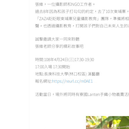
張維，一位攝影師和NGO工作者。
過去8年因為和孩子打勾勾的約定，去了10次柬埔
「ZAZA眨眨眼柬埔寨兒童攝影教育」團隊，準備將相
聲。也透過攝影教育，打開孩子們對自己未來人生的
誠摯邀請大家一同來聆聽
張維老師分享的精彩故事吧
時間:108年4月24日(三)17:30-19:30
17:00入場 17:30開始
地點:長庚科技大學(林口校區) 演藝廳
報名網址:
https://reurl.cc/m0AE1
活動當日，場外將同時有寮國Lanten手織小物義賣活