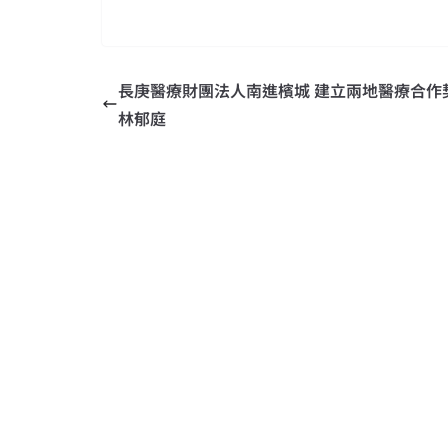
長庚醫療財團法人南進檳城 建立兩地醫療合作
林郁庭