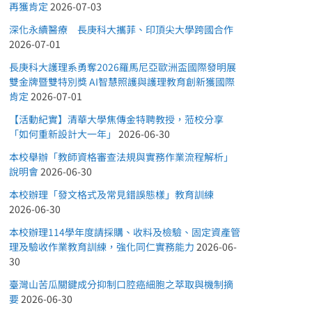
再獲肯定
2026-07-03
深化永續醫療 長庚科大攜菲、印頂尖大學跨國合作
2026-07-01
長庚科大護理系勇奪2026羅馬尼亞歐洲盃國際發明展
雙金牌暨雙特別獎 AI智慧照護與護理教育創新獲國際
肯定
2026-07-01
【活動紀實】清華大學焦傳金特聘教授，蒞校分享
「如何重新設計大一年」
2026-06-30
本校舉辦「教師資格審查法規與實務作業流程解析」
說明會
2026-06-30
本校辦理「發文格式及常見錯誤態樣」教育訓練
2026-06-30
本校辦理114學年度請採購、收料及檢驗、固定資產管
理及驗收作業教育訓練，強化同仁實務能力
2026-06-
30
臺灣山苦瓜關鍵成分抑制口腔癌細胞之萃取與機制摘
要
2026-06-30