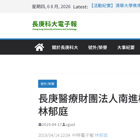
星期四, 6 8 月, 2026
Latest:
【活動紀實】清華大學焦
計大一年」
仁德醫專與長庚科大締結
長庚科大連四年穩居《遠見
深化永續醫療 長庚科大
長庚科大護理系勇奪202
特別獎 AI智慧照護與護
關於長庚科大
號外/榮譽
大事紀要
號外/榮譽
長庚醫療財團法人南進
林郁庭
2019-04-17
cgust
2019/04/14 22:04 中時電子報
林郁庭