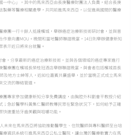
國一中心」，其中的馬來西亞由長庚醫療財團法人負責，結合長庚
信製藥等醫療相關產學，共同前進馬來西亞，以促進兩國間的醫療
庚醫療團一行十餘人抵達檳城，舉辦癌症治療新技術研討會，並與普
合作意向書MOU。晚間和當地醫師聯誼晚宴，14日則舉辦健康新知
眾表示近日將來台就醫。
術研討會，分享最新的癌症治療新技術，並與各個領域的癌症專家進行
長庚醫療團在檳城長榮桂冠酒店舉辦聯誼晚宴，與會者包括檳城首長
師及地方士紳等人，近80位嘉賓共襄盛舉，並於當晚正式成立馬來
來交流的聯絡管道。
醫療團專家參加健康新知分享免費講座，由胸腔外科劉會平教授介紹
式；急診醫學科黃集仁醫師教導民眾在緊急狀況下，如何給予正確
眾快速重拾牙齒美觀與咀嚼功能。
法人未來在馬來西亞將協助推動醫學生、住院醫師與專科醫師至台培
醫療資訊系統引進馬來西亞公私立醫院，讓台灣的醫療軟實力在馬