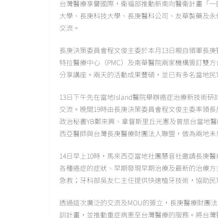
台灣醫療享譽國際，衛福部推動新南向醫衛計畫「一
大學、長庚科技大學、長庚醫科公司、友華製藥及永
交流。
長庚決策委員會程文俊主委於本月13日親自領軍長
特拉醫療中心（PMC）及南華醫院兩家機構簽訂雙方
分享講座。兩天的活動成果豐碩，並已有多名當地民
13日下午先在當地Island醫院舉辦癌症治療新技
交流。晚間19時由長庚決策委員會程文俊主委率領
政治秘書YB鄭來興、拿督斯里丘光憲及曾旅台當地醫
西亞醫師與台灣長庚醫療財團法人聯盟，做為兩地未
14日早上10時，馬來西亞當地社團慧音社邀請長庚
各種癌症的症狀、早期發現早期治療及最新的治療方
急救；牙科部吳友仁主任提供快速植牙技術，協助民
透過這次廣泛的交流及MOU的簽立，長庚醫療財團
訓計畫，並推動重症病患至台灣醫療的服務。將台灣