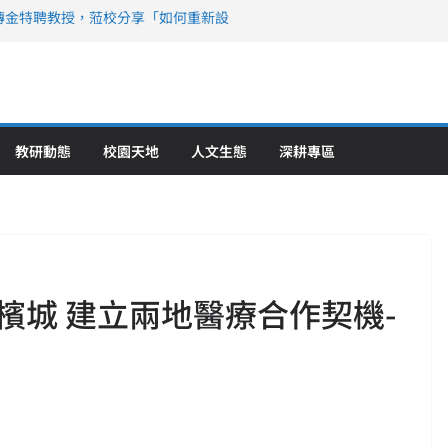
傳金特聘教授，蒞校分享「如何重新設
策略聯盟 培育護理尖兵
》醫學大學第5名 辦學實力再獲肯定
攜菲、印頂尖大學跨國合作
6羅馬尼亞歐洲盃國際發明展雙金牌暨雙
理教育創新獲國際肯定
教研動態
校園天地
人文生態
深耕專區
檳城 建立兩地醫療合作契機-