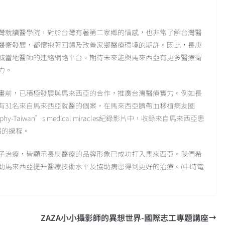
灣就讀醫學院，對於台灣有著第二家鄉的情感，也非常了解台灣醫
醫衛發展，都懷抱著回饋及改善家鄉醫療環境的期許。因此，長庚
城當地醫師的連絡網路平台，期待未來能與馬來西亞有更多醫療衛
力。
畫前，已積極發展與馬來西亞的合作，推廣台灣醫療實力。例如長
已有31名來自馬來西亞就醫的個案，在馬來西亞臍帶血移植病友圈
hy-Taiwan’s medical miracles紀錄影片中，收錄來自馬來西亞患
醫的過程。
子治療，皆顯示長庚醫療的品牌形象已成功打入馬來西亞。我們希
助馬來西亞提升醫療技術水平及協助病患得到更好的治療。(中時電
ZAZA小小攝影師的異想世界-國際志工專題講座