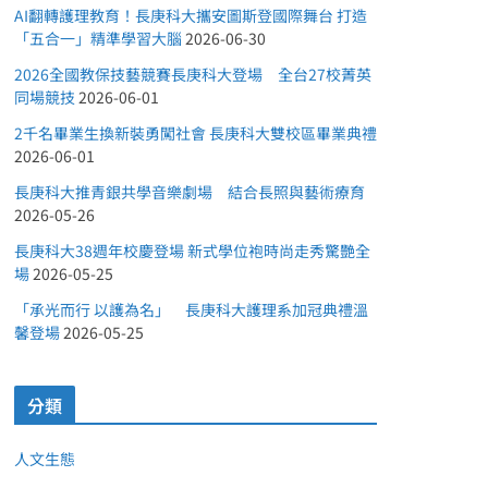
AI翻轉護理教育！長庚科大攜安圖斯登國際舞台 打造
「五合一」精準學習大腦
2026-06-30
2026全國教保技藝競賽長庚科大登場 全台27校菁英
同場競技
2026-06-01
2千名畢業生換新裝勇闖社會 長庚科大雙校區畢業典禮
2026-06-01
長庚科大推青銀共學音樂劇場 結合長照與藝術療育
2026-05-26
長庚科大38週年校慶登場 新式學位袍時尚走秀驚艷全
場
2026-05-25
「承光而行 以護為名」 長庚科大護理系加冠典禮溫
馨登場
2026-05-25
分類
人文生態