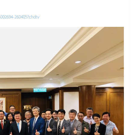
4002694-260405?chdtv