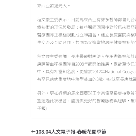
來西亞發揚光大。
程文俊主委表示，目前馬來西亞有許多醫師都曾到台
療技術的現況與發展；這些醫師回國後對於馬來西亞
醫療團隊正積極規劃成立聯誼會，建立長庚醫院與檳
生交流及互助合作，共同為促進當地居民健康福祉努
程文俊主委強調，長庚醫療財團法人在承辦衛福部計
庚臍帶血移植團隊自2008年起開始推廣，累計至今
中，具有相當知名度，更曾於2012年National Geograp
有罕見疾病重度地中海型貧血的3歲小妹妹至長庚就
另外，更如近期的馬來西亞球王李宗偉至長庚接受質
望透過此次機會，能提供更好的醫療服務與經驗，幫
子報)
108.04人文電子報-春暖花開季節