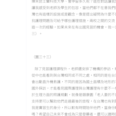
擇來昆士蘭科技大學、會停留多久呢？這些對話讓我
讓我感受到老師及學生的包容，當他們都不在意我們
灣也有這樣的設施或是觀念，像是提出疑問為什麼不
找護理問題及可給予哪些護理措施，兩校之間的交流
這一次的經驗，如果未來在有出國見習的機會，我一
三）。
（圖三十三）
除了見習護理課程外，老師還安排了機構的參訪，
從中也能看到與台灣相同或不同之處，相同的是在台
會出動直升機救護，不同的是因為國土面積及地形的
國外探訪，才能看見國際護理與台灣護理有什麼不一
於生理方面的照護規劃，就像是頤康園「老人要的不
支持更可以幫助他們走過最後的旅程，在台灣也有到
我是實習生的身分，所以較有時間陪伴他們，當身份
嗎？希望自己未來不會成為只是發藥者，還可以適時