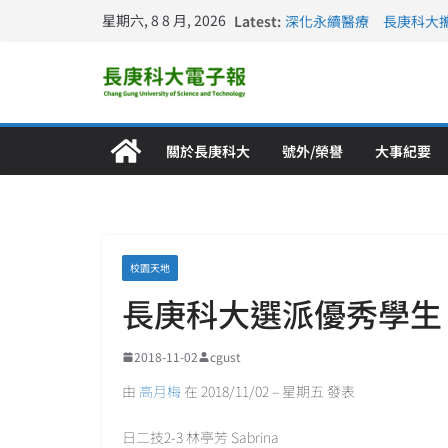
長庚科大連四年穩居《遠見
星期六, 8 8 月, 2026
Latest:
深化永續醫療 長庚科大
長庚科大訪凱瑟醫療集團
跨海築夢 長庚科大赴美
仁德醫專與長庚科大締結
關於長庚科大
號外/榮譽
大事紀要
校園天地
長庚科大選派優秀學生 
2018-11-02
cgust
由
高月梅
在 2018/11/02 – 星期五 發表
日二技2-3 林亭芳 Sabrina