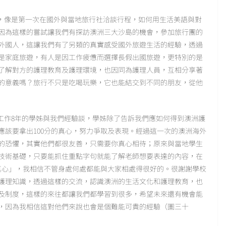
，像是第一次在國外與當地旅行社洽談行程，如何用生活美語與對
因為這樣的嘗試讓我們有探訪澳洲三大沙島的機會，參加旅行團的
外國人，這讓我們有了另類的真實感受國外旅遊生活的經驗，透過
是家庭旅遊，有人是因工作疲憊而選擇長假出國旅遊，更特別的是
了解對方的護理教育及護理環境，也因同為護理人員，互相分享著
的意義嗎？旅行不只是吃喝玩樂，它也能結交到不同的朋友，從他
作8年的學姊與我們經驗談，學姊除了告訴我們應如何得到澳洲護
應該要拿出100分的真心，努力爭取及表現。經過這一次的澳洲海外
的恐懼，其實他們都很友善，只需要你真心相待；原來與當地學生
技術基礎，只要能抓住重點字句就能了解老師想要表達的內容，在
的真心」，我相信不管身處何處都能與大家相處得很好的。很謝謝學校
護理知識，透過這樣的交流，認識澳洲的生活文化和護理教育，也
及制度，這樣的來往都讓我們都學習到很多，希望未來還有機會能
，因為我相信這對他們來說也會是個難能可貴的經驗（圖三十