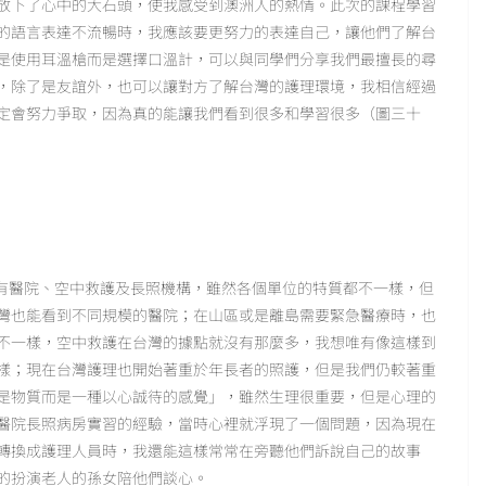
放下了心中的大石頭，使我感受到澳洲人的熱情。此次的課程學習
的語言表達不流暢時，我應該要更努力的表達自己，讓他們了解台
是使用耳溫槍而是選擇口溫計，可以與同學們分享我們最擅長的尋
，除了是友誼外，也可以讓對方了解台灣的護理環境，我相信經過
定會努力爭取，因為真的能讓我們看到很多和學習很多（圖三十
有醫院、空中救護及長照機構，雖然各個單位的特質都不一樣，但
灣也能看到不同規模的醫院；在山區或是離島需要緊急醫療時，也
不一樣，空中救護在台灣的據點就沒有那麼多，我想唯有像這樣到
樣；現在台灣護理也開始著重於年長者的照護，但是我們仍較著重
是物質而是一種以心誠待的感覺」，雖然生理很重要，但是心理的
醫院長照病房實習的經驗，當時心裡就浮現了一個問題，因為現在
轉換成護理人員時，我還能這樣常常在旁聽他們訴說自己的故事
的扮演老人的孫女陪他們談心。