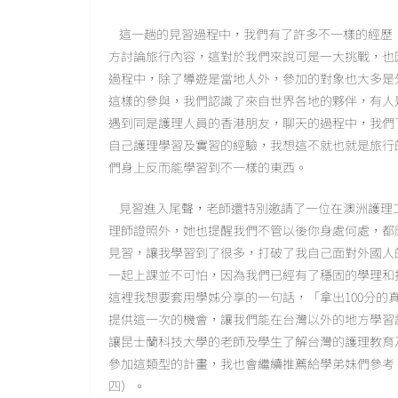
這一趟的見習過程中，我們有了許多不一樣的經歷
方討論旅行內容，這對於我們來說可是一大挑戰，也
過程中，除了導遊是當地人外，參加的對象也大多是
這樣的參與，我們認識了來自世界各地的夥伴，有人
遇到同是護理人員的香港朋友，聊天的過程中，我們
自己護理學習及實習的經驗，我想這不就也就是旅行
們身上反而能學習到不一樣的東西。
見習進入尾聲，老師還特別邀請了一位在澳洲護理工
理師證照外，她也提醒我們不管以後你身處何處，都
見習，讓我學習到了很多，打破了我自己面對外國人
一起上課並不可怕，因為我們已經有了穩固的學理和
這裡我想要套用學姊分享的一句話，「拿出100分
提供這一次的機會，讓我們能在台灣以外的地方學習
讓昆士蘭科技大學的老師及學生了解台灣的護理教育
參加這類型的計畫，我也會繼續推薦給學弟妹們參考
四）。