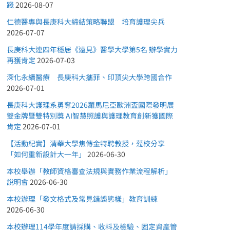
踐
2026-08-07
仁德醫專與長庚科大締結策略聯盟 培育護理尖兵
2026-07-07
長庚科大連四年穩居《遠見》醫學大學第5名 辦學實力
再獲肯定
2026-07-03
深化永續醫療 長庚科大攜菲、印頂尖大學跨國合作
2026-07-01
長庚科大護理系勇奪2026羅馬尼亞歐洲盃國際發明展
雙金牌暨雙特別獎 AI智慧照護與護理教育創新獲國際
肯定
2026-07-01
【活動紀實】清華大學焦傳金特聘教授，蒞校分享
「如何重新設計大一年」
2026-06-30
本校舉辦「教師資格審查法規與實務作業流程解析」
說明會
2026-06-30
本校辦理「發文格式及常見錯誤態樣」教育訓練
2026-06-30
本校辦理114學年度請採購、收料及檢驗、固定資產管