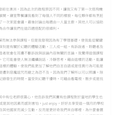
發前往澳洲，因為此次的啟程原因不同，讓我又有了第一次搭飛機
展開，寢室聚餐讓我看到了每個人不同的樣貌，每位夥伴都有烹飪
了一次家庭會議，最後討論出每週由一人當主廚，其他人可以協助
為合作讓我們在這四週搭配的很順利。
解而無法參與課程，但是我發現因為有了學理基礎，使我能從關鍵
深刻是有關於幻聽的體驗活動，三人成一組，有訴說者、聆聽者及
造者就會在耳邊不斷訴說與談論內容無關的言論，我覺得這個課程
，它可能會使人無法繼續說話、冷靜思考，藉由這樣的活動，能讓
這樣的體驗，使我們能更加了解他們自言自語或是怪異行為可能是
是遭到惡魔詛咒而避之為恐不及，因為我們了解所以可以照護，除
記錄發生的時間，當受到幻聽干擾時，可藉由看電視、散步或是找
其中有位老師很窩心，他告訴我們其實有些課程對於當地的學生也
是其他因素而感到害怕，just enjoy，好好去享受這一個月的學校
自其他國家而減少互動，反而是更好奇我們來自哪裡、為什麼會選