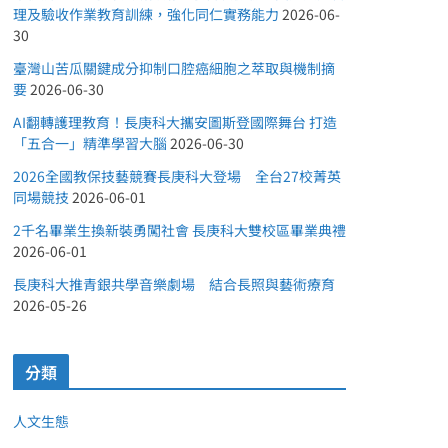
理及驗收作業教育訓練，強化同仁實務能力
2026-06-
30
臺灣山苦瓜關鍵成分抑制口腔癌細胞之萃取與機制摘
要
2026-06-30
AI翻轉護理教育！長庚科大攜安圖斯登國際舞台 打造
「五合一」精準學習大腦
2026-06-30
2026全國教保技藝競賽長庚科大登場 全台27校菁英
同場競技
2026-06-01
2千名畢業生換新裝勇闖社會 長庚科大雙校區畢業典禮
2026-06-01
長庚科大推青銀共學音樂劇場 結合長照與藝術療育
2026-05-26
分類
人文生態