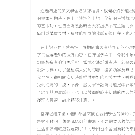
經過四週的英文學習培訓課程後，很開心終於能出
的興奮及期待。踏上了澳洲的土地，全新的生活就此
的基本功，也曾因為煮飯時因大家捉摸不定主題而開
備料或購買食材，這樣的相處讓我感到很自在，也因
在上課方面，曾害怕上課期間會因有些字句的不理
字去理解老師的授課內容。在課程參與中，令我印象
幻聽製造者的角色分配，當我扮演訴說者時，幻聽製
設計很棒，可以體驗病人受到幻聽干擾多煩躁及無助
我們在照顧相關疾病時能提供更好的照護方式，透過
受到幻聽的干擾，不像一般民眾所認為可能是中邪或
了給予其現實感外，也可以鼓勵他說出幻聽的內容並
護理人員談一談來轉移注意力。
當課程結束後，老師都會來關心我們學習的情形，
是很困難的，像是SMART的書寫，不要需要因為語言或
生活和澳洲旅遊就足夠了！同學們也不會因為我們來