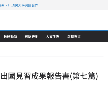
》醫學大學第5名 辦學實力再獲肯定
攜菲、印頂尖大學跨國合作
、美容學校收穫豐
直擊健康平權與智慧照護實踐
策略聯盟 培育護理尖兵
教研動態
校園天地
人文生態
深耕專區
出國見習成果報告書(第七篇)