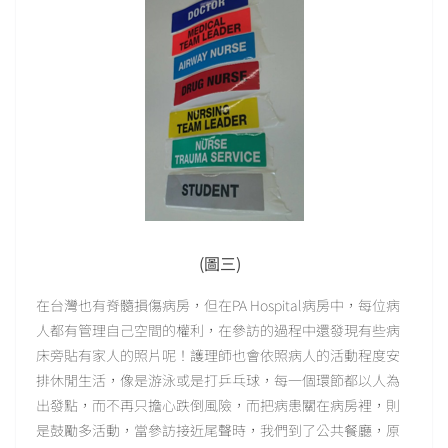
(圖三)
在台灣也有脊髓損傷病房，但在PA Hospital病房中，每位病
人都有管理自己空間的權利，在參訪的過程中還發現有些病
床旁貼有家人的照片呢！護理師也會依照病人的活動程度安
排休閒生活，像是游泳或是打乒乓球，每一個環節都以人為
出發點，而不再只擔心跌倒風險，而把病患關在病房裡，則
是鼓勵多活動，當參訪接近尾聲時，我們到了公共餐廳，原