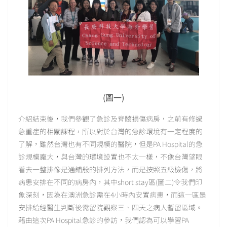
(圖一)
介紹結束後，我們參觀了急診及脊髓損傷病房，之前有修過
急重症的相關課程，所以對於台灣的急診環境有一定程度的
了解，雖然台灣也有不同規模的醫院，但是PA Hospital的急
診規模龐大，與台灣的環境設置也不太一樣，不像台灣望眼
看去一整排像是通鋪般的排列方法，而是按照五級檢傷，將
病患安排在不同的病房內，其中short stay區(圖二)令我們印
象深刻，因為在澳洲急診需在4小時內安置病患，而這一區是
安排給經醫生判斷後需留院觀察三、四天之病人暫留區域。
藉由這次PA Hospital急診的參訪，我們認為可以學習PA