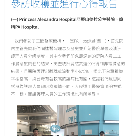
參訪收穫並進行心得報告
(
一)
Princess Alexandra Hospital
亞歷山德拉公主醫院，
簡
稱PA Hospital
我們參訪了三間醫療機構，一是PA Hospital(圖一)，首先院
內主管先向我們闡述醫院理念及歷史並介紹醫院單位及澳洲
護理人員分級制度，其中令我們印象最深刻的是院內員工工
作滿意度問卷的結果，調查統計竟然高達90%得到非常滿意的
結果，且醫院護理部離職或流動率小於5%，相比下台灣離職
率相當高，與台灣有著較高的護病比有關，這讓我們反思同
樣身為護理人員卻因為國情不同、人民運用醫療資源的方式
不一樣，而讓護理人員的工作環境也有所差異。