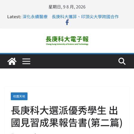
星期日, 9 8 月, 2026
Latest:
深化永續醫療 長庚科大攜菲、印頂尖大學跨國合作
長庚科大訪凱瑟醫療集團、美容學校收穫豐
跨海築夢 長庚科大赴美直擊健康平權與智慧照護實踐
仁德醫專與長庚科大締結策略聯盟 培育護理尖兵
長庚科大連四年穩居《遠見》醫學大學第5名 辦學實力再
獲肯定
校園天地
長庚科大選派優秀學生 出
國見習成果報告書(第二篇)