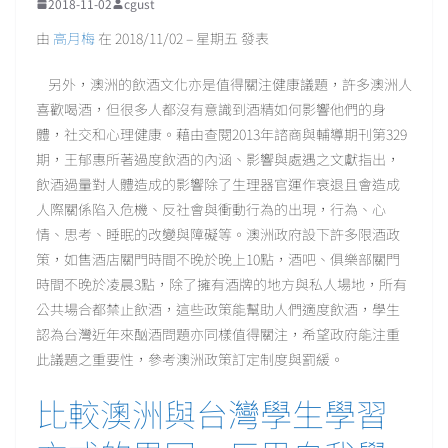
2018-11-02
cgust
由
高月梅
在 2018/11/02 – 星期五 發表
另外，澳洲的飲酒文化亦是值得關注健康議題，許多澳洲人
喜歡喝酒，但很多人都沒有意識到酒精如何影響他們的身
體，社交和心理健康。藉由查閱2013年諮商與輔導期刊第329
期，王郁惠所著過度飲酒的內涵、影響與處遇之文獻指出，
飲酒過量對人體造成的影響除了生理器官運作衰退且會造成
人際關係陷入危機、反社會與衝動行為的出現，行為、心
情、思考、睡眠的改變與障礙等。澳洲政府設下許多限酒政
策，如售酒店關門時間不晚於晚上10點，酒吧、俱樂部關門
時間不晚於凌晨3點，除了擁有酒牌的地方與私人場地，所有
公共場合都禁止飲酒，這些政策能幫助人們適度飲酒，學生
認為台灣近年來酗酒問題亦同樣值得關注，希望政府能注重
此議題之重要性，參考澳洲政策訂定制度與罰緩。
比較澳洲與台灣學生學習