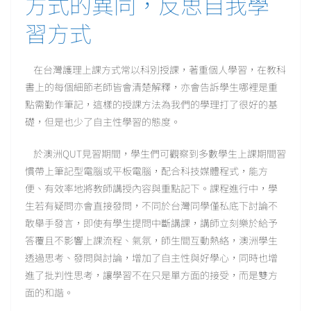
方式的異同，反思自我學
習方式
在台灣護理上課方式常以科別授課，著重個人學習，在教科
書上的每個細節老師皆會清楚解釋，亦會告訴學生哪裡是重
點需勤作筆記，這樣的授課方法為我們的學理打了很好的基
礎，但是也少了自主性學習的態度。
於澳洲QUT見習期間，學生們可觀察到多數學生上課期間習
慣帶上筆記型電腦或平板電腦，配合科技媒體程式，能方
便、有效率地將教師講授內容與重點記下。課程進行中，學
生若有疑問亦會直接發問，不同於台灣同學僅私底下討論不
敢舉手發言，即使有學生提問中斷講課，講師立刻樂於給予
答覆且不影響上課流程、氣氛，師生間互動熱絡，澳洲學生
透過思考、發問與討論，增加了自主性與好學心，同時也增
進了批判性思考，讓學習不在只是單方面的接受，而是雙方
面的和諧。