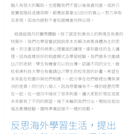
融入有很大的幫助，也提醒我們不管以後身處何處，或許只
是實習階段或適用期，都應該要拿出100分的真心，努力爭取
及表現，因為你絕對不會知道機會何時出現。
經過這個月的實際體驗，除了感受到澳洲人的熱情及有善的
特質外，我們也學習嘗試跳脫原本先解決病患身體為主的思
維，到注重並提供病患心理層面的護理，達到最佳的全人護
理，因為這樣良好的相處模式及學習經驗，我們曾多次邀請
QUT的老師、學生有機會可以到台灣，認識不同的文化，敝
校長庚科技大學也有邀請QUT學生到校見習的計畫，希望在
未來能在校園中與他們相遇，一起分享在他們眼裡台灣與澳
洲的差異。同行的八個人，因為想要擁有不一樣的經歷而聚
在一起，在一個月中接收了很多刺激，讓大家對於現在或是
未來都有了不同的期望，接下來輪到我們付出，開始自我加
強及累積經驗，隨時準備迎接不一樣的挑戰。
反思海外學習生活，提出