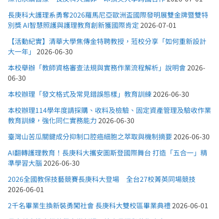
長庚科大護理系勇奪2026羅馬尼亞歐洲盃國際發明展雙金牌暨雙特
別獎 AI智慧照護與護理教育創新獲國際肯定
2026-07-01
【活動紀實】清華大學焦傳金特聘教授，蒞校分享「如何重新設計
大一年」
2026-06-30
本校舉辦「教師資格審查法規與實務作業流程解析」說明會
2026-
06-30
本校辦理「發文格式及常見錯誤態樣」教育訓練
2026-06-30
本校辦理114學年度請採購、收料及檢驗、固定資產管理及驗收作業
教育訓練，強化同仁實務能力
2026-06-30
臺灣山苦瓜關鍵成分抑制口腔癌細胞之萃取與機制摘要
2026-06-30
AI翻轉護理教育！長庚科大攜安圖斯登國際舞台 打造「五合一」精
準學習大腦
2026-06-30
2026全國教保技藝競賽長庚科大登場 全台27校菁英同場競技
2026-06-01
2千名畢業生換新裝勇闖社會 長庚科大雙校區畢業典禮
2026-06-01