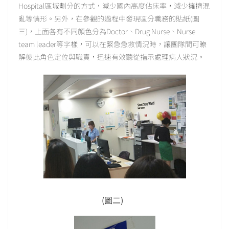
Hospital區域劃分的方式，減少國內高度佔床率，減少擁擠混
亂等情形。另外，在參觀的過程中發現區分職務的貼紙(圖
三)，上面各有不同顏色分為Doctor、Drug Nurse、Nurse
team leader等字樣，可以在緊急急救情況時，讓團隊間可瞭
解彼此角色定位與職責，迅速有效聽從指示處理病人狀況。
(圖二)