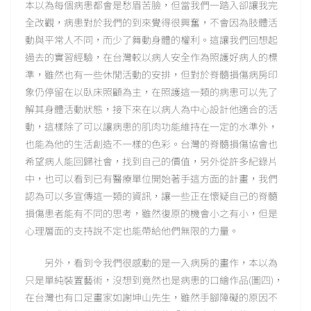
本以為每個病患都會是愁眉苦臉，但當我們一踏入卻讓我完
全改觀，病患對於我們的到來覺得很興奮，不會因為肢體活
動與平常人不同，而少了舞動身體的權利。這讓我們回想起
過去的實習經驗，在台灣較以病人安全作為照護好病人的標
準，雖然也有一些休閒活動的安排，但對於脊髓損傷病房印
象仍停留在以臥床照顧為主，在照護這一類的病患可以先了
解其身體活動狀態，接下來在以病人為中心設計他適合的活
動，這樣除了可以讓病患的肌肉功能維持在一定的水準外，
也能為他的生活創造不一樣的色彩。台灣的脊髓損傷協會也
希望病人能回歸社會，找到自己的價值，另外從許多紀錄片
中，也可以看到已有醫療單位開始著手這方面的計畫，我們
認為可以多宣傳這一類的資訊，讓一些正在懷疑自己的脊髓
損傷患者能有不同的思考，雖然復原的機會小之有小，但是
心理層面的支持說不定也能帶給他們無限的力量。
另外，看到令我們很感動的是一入病房的畫作，本以為
只是單純裝置藝術，沒想到竟然也是病患的口繪作品(圖四)，
在台灣也有口足畫家如謝坤山先生，雖然手腳障礙的原因不