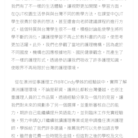
我們有了不一樣的生活體驗，讓視野更加開闊。學習方面，
在QUT校園生活參與與台灣不同的教學方法，在課堂中QUT
學生很勇於發表的想法，甚至還會向老師建議課程的進行方
式，這個特質與台灣學生很不一樣，積極討論能使學生將所
學不斷的消化，讓護理學習不再止於教科書的內容，使思考
更加活躍。此外，我們也參觀了當地的護理機構，因為處於
不同國度，機構也因應根據地形、國民健康觀念，而產生了
不一樣的護理形式，透過參訪讓我們吸收了許多護理知識，
使眼界不再局限於台灣的護理環境。
從在澳洲從事護理工作8年Cindy學姊的經驗談中，實際了解
澳洲護理環境，不論是薪資、護病比都較台灣優越，也很注
重護理人員的工作品質，透過經驗分享及一個月的見習，讓
我們對未來的規劃多了另一個選擇，並重新審核自己的能
力，期許自己能繼續提升英語能力，並到臨床工作充實經驗
後，努力申請QUT繼續就讀護理專業或是申請擔任澳洲護理
師，學姊給了我們許多建議，推薦我們可以先參加語言學
校，雖然會花費一些時間及金錢，但這對之後的學校及文化