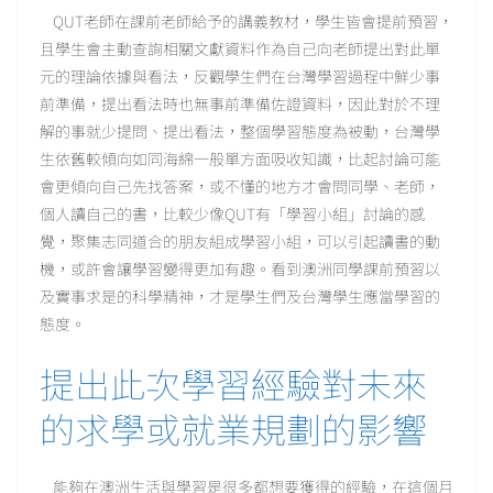
QUT老師在課前老師給予的講義教材，學生皆會提前預習，
且學生會主動查詢相關文獻資料作為自己向老師提出對此單
元的理論依據與看法，反觀學生們在台灣學習過程中鮮少事
前準備，提出看法時也無事前準備佐證資料，因此對於不理
解的事就少提問、提出看法，整個學習態度為被動，台灣學
生依舊較傾向如同海綿一般單方面吸收知識，比起討論可能
會更傾向自己先找答案，或不懂的地方才會問同學、老師，
個人讀自己的書，比較少像QUT有「學習小組」討論的感
覺，聚集志同道合的朋友組成學習小組，可以引起讀書的動
機，或許會讓學習變得更加有趣。看到澳洲同學課前預習以
及實事求是的科學精神，才是學生們及台灣學生應當學習的
態度。
提出此次學習經驗對未來
的求學或就業規劃的影響
能夠在澳洲生活與學習是很多都想要獲得的經驗，在這個月