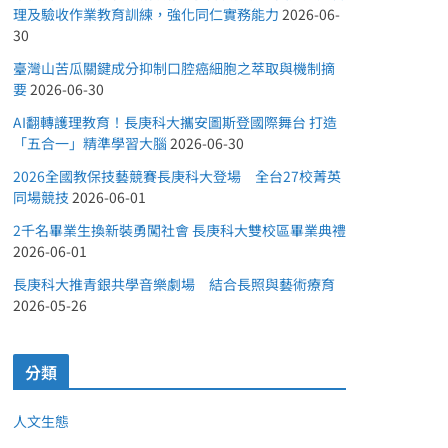
理及驗收作業教育訓練，強化同仁實務能力
2026-06-
30
臺灣山苦瓜關鍵成分抑制口腔癌細胞之萃取與機制摘
要
2026-06-30
AI翻轉護理教育！長庚科大攜安圖斯登國際舞台 打造
「五合一」精準學習大腦
2026-06-30
2026全國教保技藝競賽長庚科大登場 全台27校菁英
同場競技
2026-06-01
2千名畢業生換新裝勇闖社會 長庚科大雙校區畢業典禮
2026-06-01
長庚科大推青銀共學音樂劇場 結合長照與藝術療育
2026-05-26
分類
人文生態