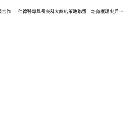
國合作
仁德醫專與長庚科大締結策略聯盟 培育護理尖兵