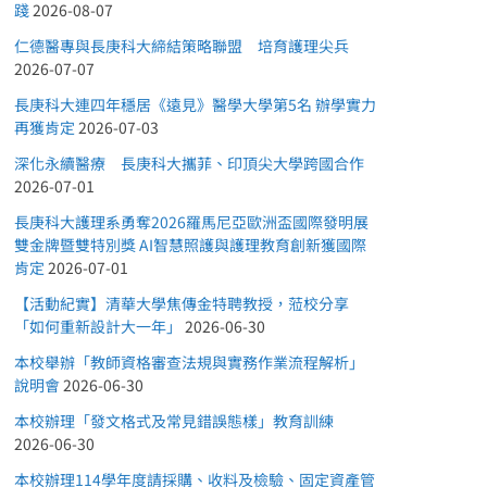
踐
2026-08-07
仁德醫專與長庚科大締結策略聯盟 培育護理尖兵
2026-07-07
長庚科大連四年穩居《遠見》醫學大學第5名 辦學實力
再獲肯定
2026-07-03
深化永續醫療 長庚科大攜菲、印頂尖大學跨國合作
2026-07-01
長庚科大護理系勇奪2026羅馬尼亞歐洲盃國際發明展
雙金牌暨雙特別獎 AI智慧照護與護理教育創新獲國際
肯定
2026-07-01
【活動紀實】清華大學焦傳金特聘教授，蒞校分享
「如何重新設計大一年」
2026-06-30
本校舉辦「教師資格審查法規與實務作業流程解析」
說明會
2026-06-30
本校辦理「發文格式及常見錯誤態樣」教育訓練
2026-06-30
本校辦理114學年度請採購、收料及檢驗、固定資產管