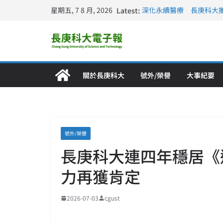
星期五, 7 8 月, 2026
Latest:
深化永續醫療 長庚科大
長庚科大訪凱瑟醫療集團
跨海築夢 長庚科大赴美
仁德醫專與長庚科大締結
長庚科大連四年穩居《遠見
關於長庚科大
號外/榮譽
大事紀要
號外/榮譽
長庚科大連四年穩居《
力再獲肯定
2026-07-03
cgust