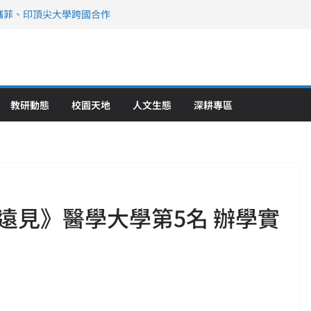
攜菲、印頂尖大學跨國合作
、美容學校收穫豐
直擊健康平權與智慧照護實踐
策略聯盟 培育護理尖兵
》醫學大學第5名 辦學實力再獲肯定
教研動態
校園天地
人文生態
深耕專區
遠見》醫學大學第5名 辦學實