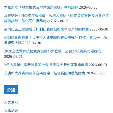
本校辦理「發文格式及常見錯誤態樣」教育訓練
2026-06-30
本校辦理114學年度請採購、收料及檢驗、固定資產管理及驗收作業
教育訓練，強化同仁實務能力
2026-06-30
臺灣山苦瓜關鍵成分抑制口腔癌細胞之萃取與機制摘要
2026-06-30
AI翻轉護理教育！長庚科大攜安圖斯登國際舞台 打造「五合一」精
準學習大腦
2026-06-30
2026全國教保技藝競賽長庚科大登場 全台27校菁英同場競技
2026-06-01
2千名畢業生換新裝勇闖社會 長庚科大雙校區畢業典禮
2026-06-01
長庚科大推青銀共學音樂劇場 結合長照與藝術療育
2026-05-26
分類
人文生態
大事紀要