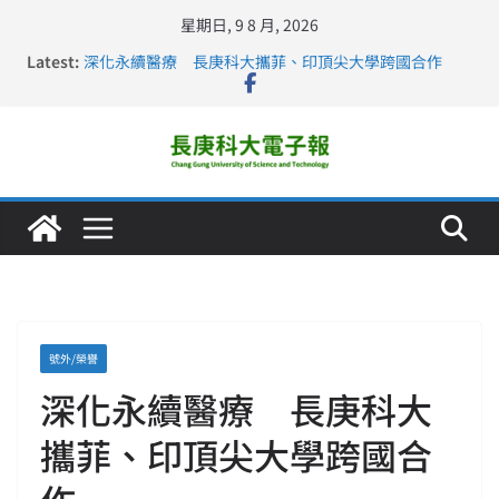
星期日, 9 8 月, 2026
Latest:
深化永續醫療 長庚科大攜菲、印頂尖大學跨國合作
長庚科大訪凱瑟醫療集團、美容學校收穫豐
跨海築夢 長庚科大赴美直擊健康平權與智慧照護實踐
仁德醫專與長庚科大締結策略聯盟 培育護理尖兵
長庚科大連四年穩居《遠見》醫學大學第5名 辦學實力再
獲肯定
號外/榮譽
深化永續醫療 長庚科大
攜菲、印頂尖大學跨國合