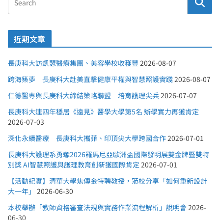
近期文章
長庚科大訪凱瑟醫療集團、美容學校收穫豐
2026-08-07
跨海築夢 長庚科大赴美直擊健康平權與智慧照護實踐
2026-08-07
仁德醫專與長庚科大締結策略聯盟 培育護理尖兵
2026-07-07
長庚科大連四年穩居《遠見》醫學大學第5名 辦學實力再獲肯定
2026-07-03
深化永續醫療 長庚科大攜菲、印頂尖大學跨國合作
2026-07-01
長庚科大護理系勇奪2026羅馬尼亞歐洲盃國際發明展雙金牌暨雙特
別獎 AI智慧照護與護理教育創新獲國際肯定
2026-07-01
【活動紀實】清華大學焦傳金特聘教授，蒞校分享「如何重新設計
大一年」
2026-06-30
本校舉辦「教師資格審查法規與實務作業流程解析」說明會
2026-
06-30