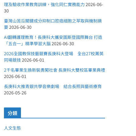
理及驗收作業教育訓練，強化同仁實務能力
2026-06-
30
臺灣山苦瓜關鍵成分抑制口腔癌細胞之萃取與機制摘
要
2026-06-30
AI翻轉護理教育！長庚科大攜安圖斯登國際舞台 打造
「五合一」精準學習大腦
2026-06-30
2026全國教保技藝競賽長庚科大登場 全台27校菁英
同場競技
2026-06-01
2千名畢業生換新裝勇闖社會 長庚科大雙校區畢業典禮
2026-06-01
長庚科大推青銀共學音樂劇場 結合長照與藝術療育
2026-05-26
分類
人文生態