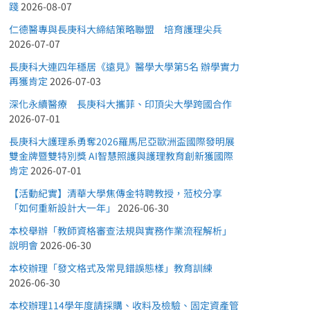
踐
2026-08-07
仁德醫專與長庚科大締結策略聯盟 培育護理尖兵
2026-07-07
長庚科大連四年穩居《遠見》醫學大學第5名 辦學實力
再獲肯定
2026-07-03
深化永續醫療 長庚科大攜菲、印頂尖大學跨國合作
2026-07-01
長庚科大護理系勇奪2026羅馬尼亞歐洲盃國際發明展
雙金牌暨雙特別獎 AI智慧照護與護理教育創新獲國際
肯定
2026-07-01
【活動紀實】清華大學焦傳金特聘教授，蒞校分享
「如何重新設計大一年」
2026-06-30
本校舉辦「教師資格審查法規與實務作業流程解析」
說明會
2026-06-30
本校辦理「發文格式及常見錯誤態樣」教育訓練
2026-06-30
本校辦理114學年度請採購、收料及檢驗、固定資產管