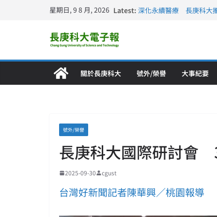
星期日, 9 8 月, 2026
Latest:
深化永續醫療 長庚科大
長庚科大訪凱瑟醫療集團
跨海築夢 長庚科大赴美
仁德醫專與長庚科大締結
長庚科大連四年穩居《遠見
關於長庚科大
號外/榮譽
大事紀要
號外/榮譽
長庚科大國際研討會 3
2025-09-30
cgust
台灣好新聞記者陳華興／桃園報導