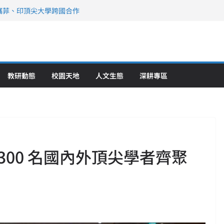
攜菲、印頂尖大學跨國合作
、美容學校收穫豐
直擊健康平權與智慧照護實踐
策略聯盟 培育護理尖兵
》醫學大學第5名 辦學實力再獲肯定
教研動態
校園天地
人文生態
深耕專區
00 名國內外頂尖學者齊聚