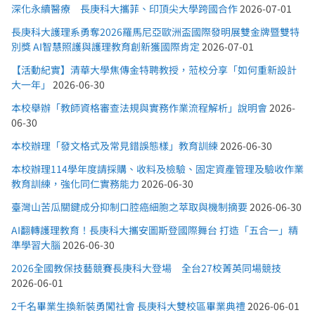
深化永續醫療 長庚科大攜菲、印頂尖大學跨國合作
2026-07-01
長庚科大護理系勇奪2026羅馬尼亞歐洲盃國際發明展雙金牌暨雙特
別獎 AI智慧照護與護理教育創新獲國際肯定
2026-07-01
【活動紀實】清華大學焦傳金特聘教授，蒞校分享「如何重新設計
大一年」
2026-06-30
本校舉辦「教師資格審查法規與實務作業流程解析」說明會
2026-
06-30
本校辦理「發文格式及常見錯誤態樣」教育訓練
2026-06-30
本校辦理114學年度請採購、收料及檢驗、固定資產管理及驗收作業
教育訓練，強化同仁實務能力
2026-06-30
臺灣山苦瓜關鍵成分抑制口腔癌細胞之萃取與機制摘要
2026-06-30
AI翻轉護理教育！長庚科大攜安圖斯登國際舞台 打造「五合一」精
準學習大腦
2026-06-30
2026全國教保技藝競賽長庚科大登場 全台27校菁英同場競技
2026-06-01
2千名畢業生換新裝勇闖社會 長庚科大雙校區畢業典禮
2026-06-01