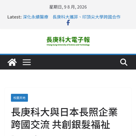
星期日, 9 8 月, 2026
Latest:
深化永續醫療 長庚科大攜菲、印頂尖大學跨國合作
長庚科大訪凱瑟醫療集團、美容學校收穫豐
跨海築夢 長庚科大赴美直擊健康平權與智慧照護實踐
仁德醫專與長庚科大締結策略聯盟 培育護理尖兵
長庚科大連四年穩居《遠見》醫學大學第5名 辦學實力再
獲肯定
校園天地
長庚科大與日本長照企業
跨國交流 共創銀髮福祉