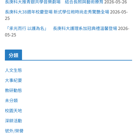
長庚科大推青銀共學音樂劇場 結合長照與藝術療育
2026-05-26
長庚科大38週年校慶登場 新式學位袍時尚走秀驚艷全場
2026-05-
25
「承光而行 以護為名」 長庚科大護理系加冠典禮溫馨登場
2026-
05-25
分類
人文生態
大事紀要
教研動態
未分類
校園天地
深耕活動
號外/榮譽