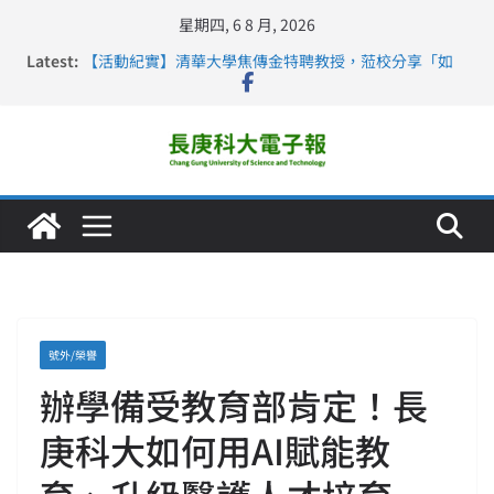
星期四, 6 8 月, 2026
Latest:
【活動紀實】清華大學焦傳金特聘教授，蒞校分享「如
何重新設計大一年」
仁德醫專與長庚科大締結策略聯盟 培育護理尖兵
長庚科大連四年穩居《遠見》醫學大學第5名 辦學實力再
獲肯定
深化永續醫療 長庚科大攜菲、印頂尖大學跨國合作
長庚科大護理系勇奪2026羅馬尼亞歐洲盃國際發明展雙
金牌暨雙特別獎 AI智慧照護與護理教育創新獲國際肯定
號外/榮譽
辦學備受教育部肯定！長
庚科大如何用AI賦能教