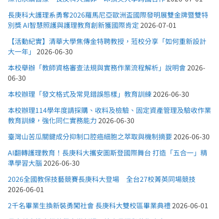
長庚科大護理系勇奪2026羅馬尼亞歐洲盃國際發明展雙金牌暨雙特
別獎 AI智慧照護與護理教育創新獲國際肯定
2026-07-01
【活動紀實】清華大學焦傳金特聘教授，蒞校分享「如何重新設計
大一年」
2026-06-30
本校舉辦「教師資格審查法規與實務作業流程解析」說明會
2026-
06-30
本校辦理「發文格式及常見錯誤態樣」教育訓練
2026-06-30
本校辦理114學年度請採購、收料及檢驗、固定資產管理及驗收作業
教育訓練，強化同仁實務能力
2026-06-30
臺灣山苦瓜關鍵成分抑制口腔癌細胞之萃取與機制摘要
2026-06-30
AI翻轉護理教育！長庚科大攜安圖斯登國際舞台 打造「五合一」精
準學習大腦
2026-06-30
2026全國教保技藝競賽長庚科大登場 全台27校菁英同場競技
2026-06-01
2千名畢業生換新裝勇闖社會 長庚科大雙校區畢業典禮
2026-06-01