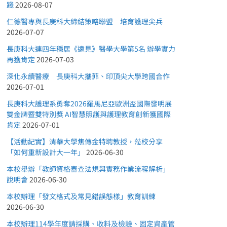
踐
2026-08-07
仁德醫專與長庚科大締結策略聯盟 培育護理尖兵
2026-07-07
長庚科大連四年穩居《遠見》醫學大學第5名 辦學實力
再獲肯定
2026-07-03
深化永續醫療 長庚科大攜菲、印頂尖大學跨國合作
2026-07-01
長庚科大護理系勇奪2026羅馬尼亞歐洲盃國際發明展
雙金牌暨雙特別獎 AI智慧照護與護理教育創新獲國際
肯定
2026-07-01
【活動紀實】清華大學焦傳金特聘教授，蒞校分享
「如何重新設計大一年」
2026-06-30
本校舉辦「教師資格審查法規與實務作業流程解析」
說明會
2026-06-30
本校辦理「發文格式及常見錯誤態樣」教育訓練
2026-06-30
本校辦理114學年度請採購、收料及檢驗、固定資產管