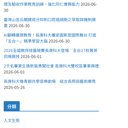
理及驗收作業教育訓練，強化同仁實務能力
2026-06-
30
臺灣山苦瓜關鍵成分抑制口腔癌細胞之萃取與機制摘
要
2026-06-30
AI翻轉護理教育！長庚科大攜安圖斯登國際舞台 打造
「五合一」精準學習大腦
2026-06-30
2026全國教保技藝競賽長庚科大登場 全台27校菁英
同場競技
2026-06-01
2千名畢業生換新裝勇闖社會 長庚科大雙校區畢業典禮
2026-06-01
長庚科大推青銀共學音樂劇場 結合長照與藝術療育
2026-05-26
分類
人文生態