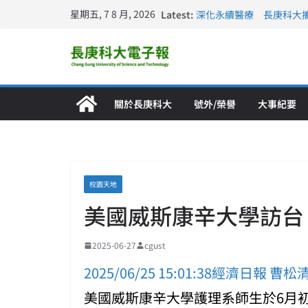
星期五, 7 8 月, 2026
Latest:
深化永續醫療 長庚科大
長庚科大訪凱瑟醫療集團
跨海築夢 長庚科大赴美
仁德醫專與長庚科大締結
長庚科大連四年穩居《遠見
關於長庚科大
號外/榮譽
大事紀要
校園天地
美國威斯康辛大學訪台
2025-06-27
cgust
2025/06/25 15:01:38經濟日報 曹松
美國威斯康辛大學護理系師生於6月初來台交流