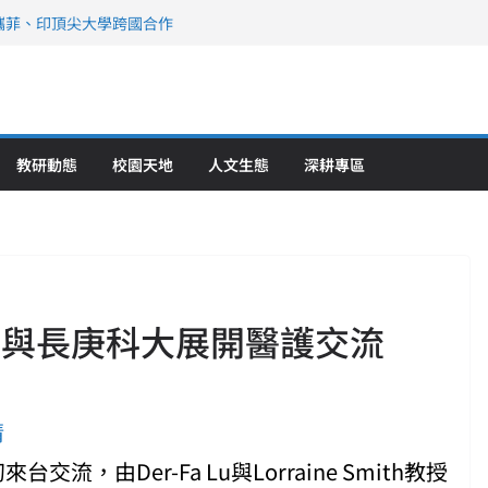
攜菲、印頂尖大學跨國合作
、美容學校收穫豐
直擊健康平權與智慧照護實踐
策略聯盟 培育護理尖兵
》醫學大學第5名 辦學實力再獲肯定
教研動態
校園天地
人文生態
深耕專區
 與長庚科大展開醫護交流
清
，由Der-Fa Lu與Lorraine Smith教授