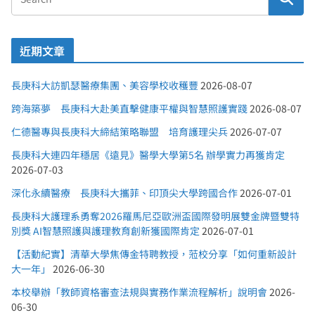
近期文章
長庚科大訪凱瑟醫療集團、美容學校收穫豐
2026-08-07
跨海築夢 長庚科大赴美直擊健康平權與智慧照護實踐
2026-08-07
仁德醫專與長庚科大締結策略聯盟 培育護理尖兵
2026-07-07
長庚科大連四年穩居《遠見》醫學大學第5名 辦學實力再獲肯定
2026-07-03
深化永續醫療 長庚科大攜菲、印頂尖大學跨國合作
2026-07-01
長庚科大護理系勇奪2026羅馬尼亞歐洲盃國際發明展雙金牌暨雙特
別獎 AI智慧照護與護理教育創新獲國際肯定
2026-07-01
【活動紀實】清華大學焦傳金特聘教授，蒞校分享「如何重新設計
大一年」
2026-06-30
本校舉辦「教師資格審查法規與實務作業流程解析」說明會
2026-
06-30