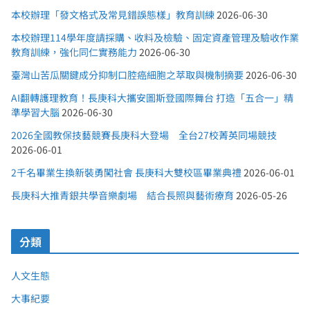
本校辦理「發文格式及常見錯誤態樣」教育訓練
2026-06-30
本校辦理114學年度請採購、收料及檢驗、固定資產管理及驗收作業
教育訓練，強化同仁實務能力
2026-06-30
臺灣山苦瓜關鍵成分抑制口腔癌細胞之萃取與機制摘要
2026-06-30
AI翻轉護理教育！長庚科大攜安圖斯登國際舞台 打造「五合一」精
準學習大腦
2026-06-30
2026全國教保技藝競賽長庚科大登場 全台27校菁英同場競技
2026-06-01
2千名畢業生換新裝勇闖社會 長庚科大雙校區畢業典禮
2026-06-01
長庚科大推青銀共學音樂劇場 結合長照與藝術療育
2026-05-26
分類
人文生態
大事紀要