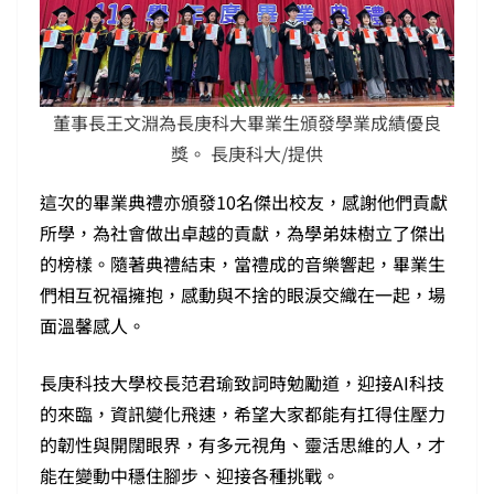
董事長王文淵為長庚科大畢業生頒發學業成績優良
獎。 長庚科大/提供
這次的畢業典禮亦頒發10名傑出校友，感謝他們貢獻
所學，為社會做出卓越的貢獻，為學弟妹樹立了傑出
的榜樣。隨著典禮結束，當禮成的音樂響起，畢業生
們相互祝福擁抱，感動與不捨的眼淚交織在一起，場
面溫馨感人。
長庚科技大學校長范君瑜致詞時勉勵道，迎接AI科技
的來臨，資訊變化飛速，希望大家都能有扛得住壓力
的韌性與開闊眼界，有多元視角、靈活思維的人，才
能在變動中穩住腳步、迎接各種挑戰。