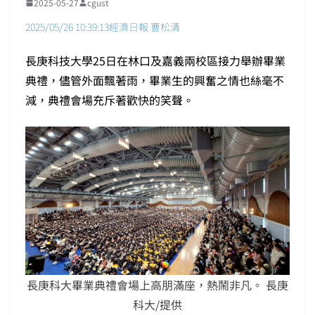
2025-05-27
cgust
2025/05/26 10:39:13經濟日報 曹松清
長庚科技大學25日在林口及嘉義兩校區接力舉辦畢業
典禮，儘管外面飄著雨，畢業生的興奮之情也絲毫不
減，典禮會場充斥著歡快的笑聲。
長庚科大畢業典禮會場上高朋滿座，熱鬧非凡。 長庚
科大/提供