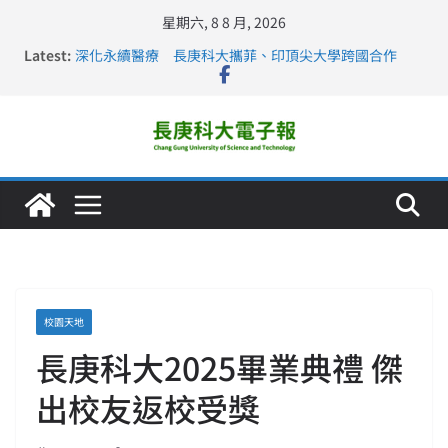
星期六, 8 8 月, 2026
長庚科大連四年穩居《遠見》醫學大學第5名 辦學實力再
Latest:
獲肯定
深化永續醫療 長庚科大攜菲、印頂尖大學跨國合作
長庚科大訪凱瑟醫療集團、美容學校收穫豐
跨海築夢 長庚科大赴美直擊健康平權與智慧照護實踐
仁德醫專與長庚科大締結策略聯盟 培育護理尖兵
校園天地
長庚科大2025畢業典禮 傑
出校友返校受獎