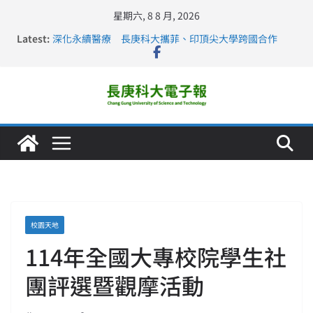
星期六, 8 8 月, 2026
Latest:
深化永續醫療 長庚科大攜菲、印頂尖大學跨國合作
長庚科大訪凱瑟醫療集團、美容學校收穫豐
跨海築夢 長庚科大赴美直擊健康平權與智慧照護實踐
仁德醫專與長庚科大締結策略聯盟 培育護理尖兵
長庚科大連四年穩居《遠見》醫學大學第5名 辦學實力再
獲肯定
校園天地
114年全國大專校院學生社
團評選暨觀摩活動