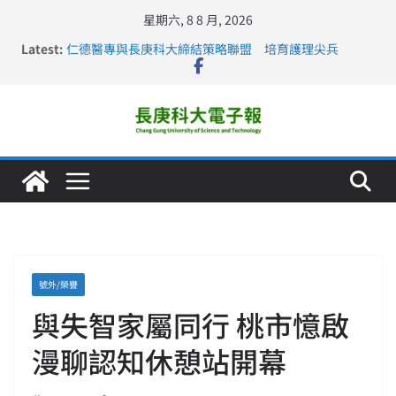
星期六, 8 8 月, 2026
Latest:
仁德醫專與長庚科大締結策略聯盟 培育護理尖兵
長庚科大連四年穩居《遠見》醫學大學第5名 辦學實力再
獲肯定
深化永續醫療 長庚科大攜菲、印頂尖大學跨國合作
長庚科大訪凱瑟醫療集團、美容學校收穫豐
跨海築夢 長庚科大赴美直擊健康平權與智慧照護實踐
號外/榮譽
與失智家屬同行 桃市憶啟
漫聊認知休憩站開幕