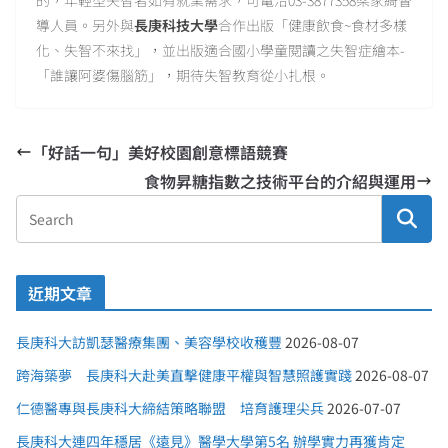
導人員。另外與
長庚科技大學
合作出版「健康飲食~食材多樣
化、失智不來找」，並出版適合國小學童閱讀之失智症繪本-
「誰讓阿婆傷腦筋」，期待失智教育從小扎根。
「好話一句」美好校園創意標語競賽
食物昇糖指數之技術平台的介紹與運用
近期文章
長庚科大訪凱瑟醫療集團、美容學校收穫豐
2026-08-07
跨海築夢 長庚科大赴美直擊健康平權與智慧照護實踐
2026-08-07
仁德醫專與長庚科大締結策略聯盟 培育護理尖兵
2026-07-07
長庚科大連四年穩居《遠見》醫學大學第5名 辦學實力再獲肯定