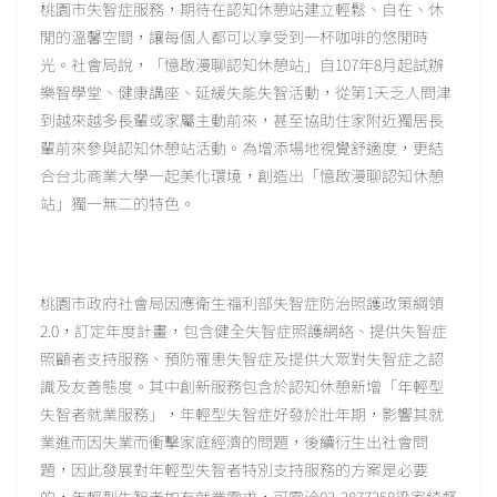
桃園市失智症服務，期待在認知休憩站建立輕鬆、自在、休
閒的溫馨空間，讓每個人都可以享受到一杯咖啡的悠閒時
光。社會局說，「憶啟漫聊認知休憩站」自107年8月起試辦
樂智學堂、健康講座、延緩失能失智活動，從第1天乏人問津
到越來越多長輩或家屬主動前來，甚至協助住家附近獨居長
輩前來參與認知休憩站活動。為增添場地視覺舒適度，更結
合台北商業大學一起美化環境，創造出「憶啟漫聊認知休憩
站」獨一無二的特色。
桃園市政府社會局因應衛生福利部失智症防治照護政策綱領
2.0，訂定年度計畫，包含健全失智症照護網絡、提供失智症
照顧者支持服務、預防罹患失智症及提供大眾對失智症之認
識及友善態度。其中創新服務包含於認知休憩新增「年輕型
失智者就業服務」，年輕型失智症好發於壯年期，影響其就
業進而因失業而衝擊家庭經濟的問題，後續衍生出社會問
題，因此發展對年輕型失智者特別支持服務的方案是必要
的，年輕型失智者如有就業需求，可電洽03-3877358梁家綺督