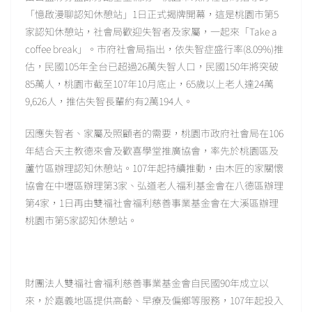
「憶啟漫聊認知休憩站」1日正式揭牌開幕，這是桃園市第5
家認知休憩站，社會局歡迎失智者及家屬，一起來「Take a
coffee break」。市府社會局指出，依失智症盛行率(8.09%)推
估，民國105年全台已超過26萬失智人口，民國150年將突破
85萬人，桃園市截至107年10月底止，65歲以上老人達24萬
9,626人，推估失智長輩約有2萬194人。
因應失智者、家屬及照顧者的需要，桃園市政府社會局在106
年結合天主教德來會及歡喜學堂推廣協會，率先於桃園區及
蘆竹區辦理認知休憩站。107年起持續推動，由木匠的家關懷
協會在中壢區辦理第3家、弘道老人福利基金會在八德區辦理
第4家，1日再由雙福社會福利慈善事業基金會在大溪區辦理
桃園市第5家認知休憩站。
財團法人雙福社會福利慈善事業基金會自民國90年成立以
來，於嘉義地區提供高齡、早療及偏鄉等服務，107年起投入