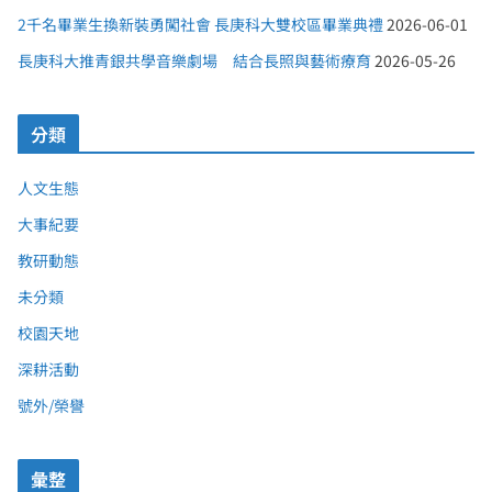
2千名畢業生換新裝勇闖社會 長庚科大雙校區畢業典禮
2026-06-01
長庚科大推青銀共學音樂劇場 結合長照與藝術療育
2026-05-26
分類
人文生態
大事紀要
教研動態
未分類
校園天地
深耕活動
號外/榮譽
彙整