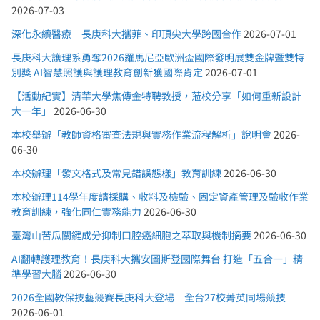
2026-07-03
深化永續醫療 長庚科大攜菲、印頂尖大學跨國合作
2026-07-01
長庚科大護理系勇奪2026羅馬尼亞歐洲盃國際發明展雙金牌暨雙特
別獎 AI智慧照護與護理教育創新獲國際肯定
2026-07-01
【活動紀實】清華大學焦傳金特聘教授，蒞校分享「如何重新設計
大一年」
2026-06-30
本校舉辦「教師資格審查法規與實務作業流程解析」說明會
2026-
06-30
本校辦理「發文格式及常見錯誤態樣」教育訓練
2026-06-30
本校辦理114學年度請採購、收料及檢驗、固定資產管理及驗收作業
教育訓練，強化同仁實務能力
2026-06-30
臺灣山苦瓜關鍵成分抑制口腔癌細胞之萃取與機制摘要
2026-06-30
AI翻轉護理教育！長庚科大攜安圖斯登國際舞台 打造「五合一」精
準學習大腦
2026-06-30
2026全國教保技藝競賽長庚科大登場 全台27校菁英同場競技
2026-06-01