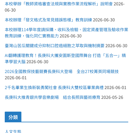
本校舉辦「教師資格審查法規與實務作業流程解析」說明會
2026-
06-30
本校辦理「發文格式及常見錯誤態樣」教育訓練
2026-06-30
本校辦理114學年度請採購、收料及檢驗、固定資產管理及驗收作業
教育訓練，強化同仁實務能力
2026-06-30
臺灣山苦瓜關鍵成分抑制口腔癌細胞之萃取與機制摘要
2026-06-30
AI翻轉護理教育！長庚科大攜安圖斯登國際舞台 打造「五合一」精
準學習大腦
2026-06-30
2026全國教保技藝競賽長庚科大登場 全台27校菁英同場競技
2026-06-01
2千名畢業生換新裝勇闖社會 長庚科大雙校區畢業典禮
2026-06-01
長庚科大推青銀共學音樂劇場 結合長照與藝術療育
2026-05-26
分類
人文生態