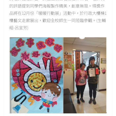
的評語提到同學們海報製作精美，創意無限。得獎作
品將在12月份「暖暖行動展」活動中，於行政大樓棟1
樓藝文走廊展出，歡迎全校師生一同蒞臨參觀。(生輔
組-呂宜芳)