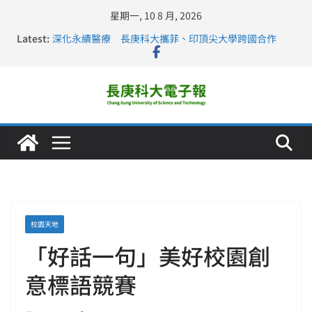
星期一, 10 8 月, 2026
Latest:
深化永續醫療 長庚科大攜菲、印頂尖大學跨國合作
長庚科大訪凱瑟醫療集團、美容學校收穫豐
跨海築夢 長庚科大赴美直擊健康平權與智慧照護實踐
仁德醫專與長庚科大締結策略聯盟 培育護理尖兵
長庚科大連四年穩居《遠見》醫學大學第5名 辦學實力再
獲肯定
校園天地
「好話一句」美好校園創
意標語競賽