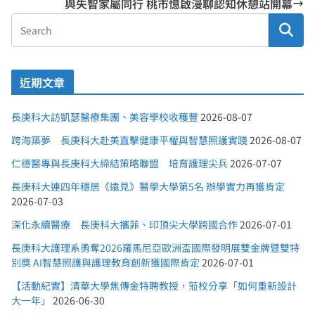
與失智家屬同行 桃市憶啟漫聊認知休憩站開幕
近期文章
長庚科大訪凱瑟醫療集團、美容學校收穫豐
2026-08-07
跨海築夢 長庚科大赴美直擊健康平權與智慧照護實踐
2026-08-07
仁德醫專與長庚科大締結策略聯盟 培育護理尖兵
2026-07-07
長庚科大連四年穩居《遠見》醫學大學第5名 辦學實力再獲肯定
2026-07-03
深化永續醫療 長庚科大攜菲、印頂尖大學跨國合作
2026-07-01
長庚科大護理系勇奪2026羅馬尼亞歐洲盃國際發明展雙金牌暨雙特
別獎 AI智慧照護與護理教育創新獲國際肯定
2026-07-01
【活動紀實】清華大學焦傳金特聘教授，蒞校分享「如何重新設計
大一年」
2026-06-30