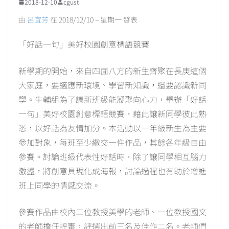
2018-12-10
cgust
由
呂宜芳
在 2018/12/10 – 星期一 發表
「好話一句」美好校園創意標語競賽
新學期的開始，來自四面八方的新生齊聚在長庚這個
大家庭，要適應新環境、學習新知識，還要認識新同
學。生輔組為了讓新班級能凝聚向心力，舉辦「好話
一句」美好校園創意標語競賽，藉此讓新同學彼此熟
悉，以好話為友情加分。本活動以一年級新生為主要
參加對象，每班至少繳交一件作品，其餘各年級自由
參賽。討論班級代表性好話時，除了讓同學相互腦力
激盪，將創意具現化成海報，討論過程也有助於增進
班上同學的情感交流。
參賽作品由校內二位教授美學的老師、一位教授國文
的老師擔任評審，評選出前三名及佳作二名。老師們