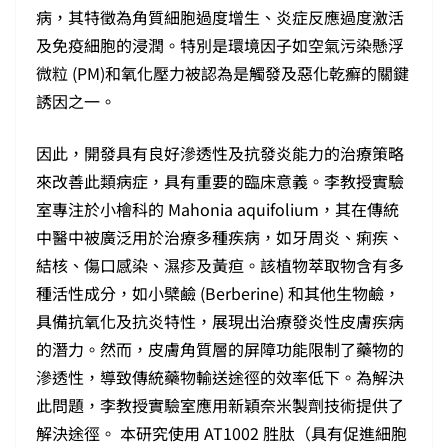
病，其特徵為角質細胞過度增生、炎症反應過度激活
及免疫細胞的浸潤。特別是環境因子如空氣污染懸浮
微粒 (PM)和氧化壓力被認為是觸發及惡化乾癬的關鍵
誘因之一。
因此，開發具有良好滲透性及抗發炎能力的治療策略
來改善此類病症，具有重要的臨床意義。李教授實驗
室專注於小檜科的 Mahonia aquifolium，其在傳統
中醫中被廣泛用於治療多種疾病，如牙周炎、痢疾、
結核、傷口感染、濕疹及黃疸。該植物萃取物含有多
種活性成分，如小檗鹼 (Berberine) 和其他生物鹼，
具備抗氧化及抗炎特性，展現出治療發炎性皮膚疾病
的潛力。然而，皮膚角質層的屏障功能限制了藥物的
滲透性，導致傳統藥物輸送途徑的效率低下。為解決
此問題，李教授實驗室應用新穎奈米製劑技術提供了
解決途徑。 本研究使用 AT1002 胜肽（具有促進細胞