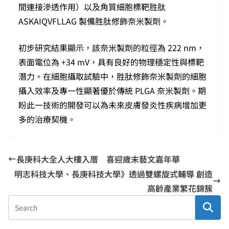
間連接滲透作用）以及角質細胞標靶胜肽
ASKAIQVFLLAG 製備胜肽修飾奈米製劑。
初步研究結果顯示，該奈米製劑的粒徑為 222 nm，
表面電位為 +34 mV，具有良好的物理穩定性與標靶
潛力。在細胞攝取試驗中，胜肽修飾奈米製劑的細胞
攝入效率及專一性顯著優於傳統 PLGA 奈米製劑。期
盼此一技術的開發可以為未來皮膚發炎性疾病增加更
多的治療契機。
長庚科大全人大樓入厝 喜迎歲末藝文嘉年華
明志科技大學、長庚科技大學》透過雙螺旋式輔導 創造
高齡產業繁花錦簇