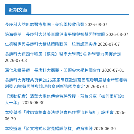
近期文章
長庚科大訪凱瑟醫療集團、美容學校收穫豐
2026-08-07
跨海築夢 長庚科大赴美直擊健康平權與智慧照護實踐
2026-08-07
仁德醫專與長庚科大締結策略聯盟 培育護理尖兵
2026-07-07
長庚科大連四年穩居《遠見》醫學大學第5名 辦學實力再獲肯定
2026-07-03
深化永續醫療 長庚科大攜菲、印頂尖大學跨國合作
2026-07-01
長庚科大護理系勇奪2026羅馬尼亞歐洲盃國際發明展雙金牌暨雙特
別獎 AI智慧照護與護理教育創新獲國際肯定
2026-07-01
【活動紀實】清華大學焦傳金特聘教授，蒞校分享「如何重新設計
大一年」
2026-06-30
本校舉辦「教師資格審查法規與實務作業流程解析」說明會
2026-
06-30
本校辦理「發文格式及常見錯誤態樣」教育訓練
2026-06-30