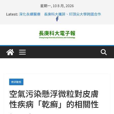
星期一, 10 8 月, 2026
Latest:
深化永續醫療 長庚科大攜菲、印頂尖大學跨國合作
長庚科大訪凱瑟醫療集團、美容學校收穫豐
跨海築夢 長庚科大赴美直擊健康平權與智慧照護實踐
仁德醫專與長庚科大締結策略聯盟 培育護理尖兵
長庚科大連四年穩居《遠見》醫學大學第5名 辦學實力再
獲肯定
教研動態
空氣污染懸浮微粒對皮膚
性疾病「乾癬」的相關性