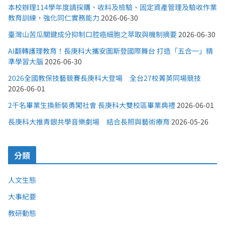
本校辦理114學年度請採購、收料及檢驗、固定資產管理及驗收作業
教育訓練，強化同仁實務能力
2026-06-30
臺灣山苦瓜關鍵成分抑制口腔癌細胞之萃取與機制摘要
2026-06-30
AI翻轉護理教育！長庚科大攜安圖斯登國際舞台 打造「五合一」精
準學習大腦
2026-06-30
2026全國教保技藝競賽長庚科大登場 全台27校菁英同場競技
2026-06-01
2千名畢業生換新裝勇闖社會 長庚科大雙校區畢業典禮
2026-06-01
長庚科大推青銀共學音樂劇場 結合長照與藝術療育
2026-05-26
分類
人文生態
大事紀要
教研動態