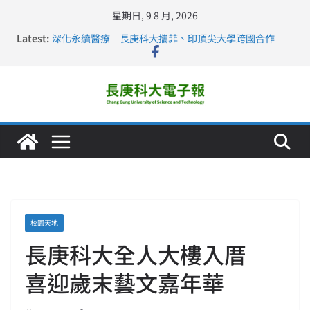
星期日, 9 8 月, 2026
Latest:
深化永續醫療 長庚科大攜菲、印頂尖大學跨國合作
長庚科大訪凱瑟醫療集團、美容學校收穫豐
跨海築夢 長庚科大赴美直擊健康平權與智慧照護實踐
仁德醫專與長庚科大締結策略聯盟 培育護理尖兵
長庚科大連四年穩居《遠見》醫學大學第5名 辦學實力再
獲肯定
校園天地
長庚科大全人大樓入厝
喜迎歲末藝文嘉年華