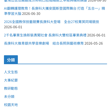
臺灣山苦瓜關鍵成分抑制口腔癌細胞之萃取與機制摘要
2026-06-30
AI翻轉護理教育！長庚科大攜安圖斯登國際舞台 打造「五合一」精
準學習大腦
2026-06-30
2026全國教保技藝競賽長庚科大登場 全台27校菁英同場競技
2026-06-01
2千名畢業生換新裝勇闖社會 長庚科大雙校區畢業典禮
2026-06-01
長庚科大推青銀共學音樂劇場 結合長照與藝術療育
2026-05-26
分類
人文生態
大事紀要
教研動態
未分類
校園天地