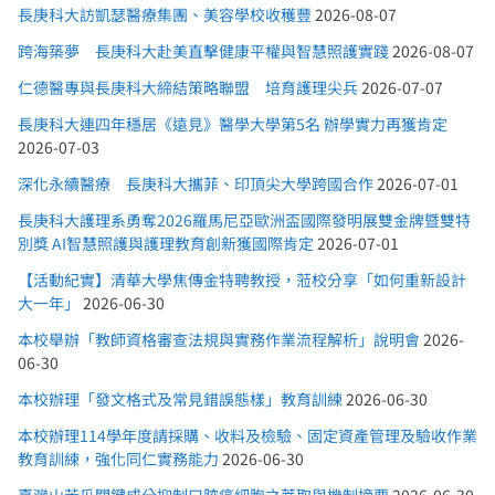
長庚科大訪凱瑟醫療集團、美容學校收穫豐
2026-08-07
跨海築夢 長庚科大赴美直擊健康平權與智慧照護實踐
2026-08-07
仁德醫專與長庚科大締結策略聯盟 培育護理尖兵
2026-07-07
長庚科大連四年穩居《遠見》醫學大學第5名 辦學實力再獲肯定
2026-07-03
深化永續醫療 長庚科大攜菲、印頂尖大學跨國合作
2026-07-01
長庚科大護理系勇奪2026羅馬尼亞歐洲盃國際發明展雙金牌暨雙特
別獎 AI智慧照護與護理教育創新獲國際肯定
2026-07-01
【活動紀實】清華大學焦傳金特聘教授，蒞校分享「如何重新設計
大一年」
2026-06-30
本校舉辦「教師資格審查法規與實務作業流程解析」說明會
2026-
06-30
本校辦理「發文格式及常見錯誤態樣」教育訓練
2026-06-30
本校辦理114學年度請採購、收料及檢驗、固定資產管理及驗收作業
教育訓練，強化同仁實務能力
2026-06-30