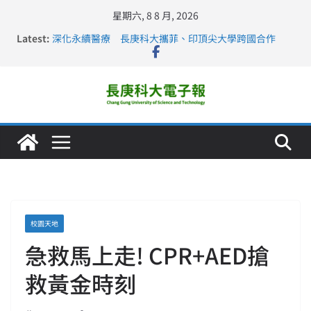
星期六, 8 8 月, 2026
Latest:
深化永續醫療 長庚科大攜菲、印頂尖大學跨國合作
長庚科大訪凱瑟醫療集團、美容學校收穫豐
跨海築夢 長庚科大赴美直擊健康平權與智慧照護實踐
仁德醫專與長庚科大締結策略聯盟 培育護理尖兵
長庚科大連四年穩居《遠見》醫學大學第5名 辦學實力再
獲肯定
校園天地
急救馬上走! CPR+AED搶
救黃金時刻