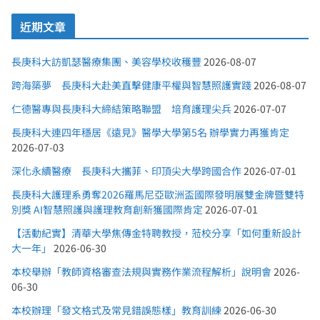
近期文章
長庚科大訪凱瑟醫療集團、美容學校收穫豐
2026-08-07
跨海築夢 長庚科大赴美直擊健康平權與智慧照護實踐
2026-08-07
仁德醫專與長庚科大締結策略聯盟 培育護理尖兵
2026-07-07
長庚科大連四年穩居《遠見》醫學大學第5名 辦學實力再獲肯定
2026-07-03
深化永續醫療 長庚科大攜菲、印頂尖大學跨國合作
2026-07-01
長庚科大護理系勇奪2026羅馬尼亞歐洲盃國際發明展雙金牌暨雙特
別獎 AI智慧照護與護理教育創新獲國際肯定
2026-07-01
【活動紀實】清華大學焦傳金特聘教授，蒞校分享「如何重新設計
大一年」
2026-06-30
本校舉辦「教師資格審查法規與實務作業流程解析」說明會
2026-
06-30
本校辦理「發文格式及常見錯誤態樣」教育訓練
2026-06-30