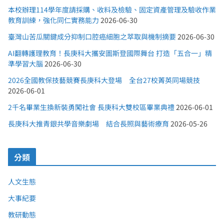
本校辦理114學年度請採購、收料及檢驗、固定資產管理及驗收作業
教育訓練，強化同仁實務能力
2026-06-30
臺灣山苦瓜關鍵成分抑制口腔癌細胞之萃取與機制摘要
2026-06-30
AI翻轉護理教育！長庚科大攜安圖斯登國際舞台 打造「五合一」精
準學習大腦
2026-06-30
2026全國教保技藝競賽長庚科大登場 全台27校菁英同場競技
2026-06-01
2千名畢業生換新裝勇闖社會 長庚科大雙校區畢業典禮
2026-06-01
長庚科大推青銀共學音樂劇場 結合長照與藝術療育
2026-05-26
分類
人文生態
大事紀要
教研動態