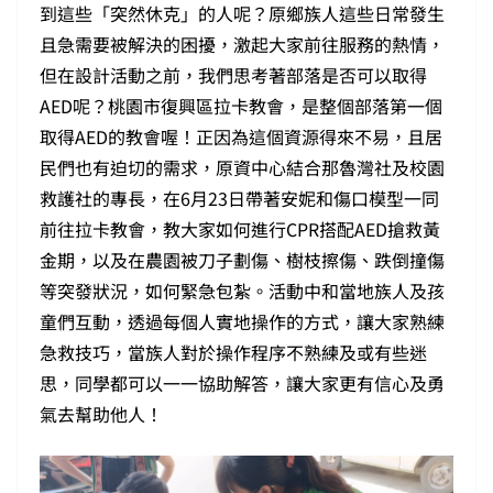
到這些「突然休克」的人呢？原鄉族人這些日常發生
且急需要被解決的困擾，激起大家前往服務的熱情，
但在設計活動之前，我們思考著部落是否可以取得
AED呢？桃園市復興區拉卡教會，是整個部落第一個
取得AED的教會喔！正因為這個資源得來不易，且居
民們也有迫切的需求，原資中心結合那魯灣社及校園
救護社的專長，在6月23日帶著安妮和傷口模型一同
前往拉卡教會，教大家如何進行CPR搭配AED搶救黃
金期，以及在農園被刀子劃傷、樹枝擦傷、跌倒撞傷
等突發狀況，如何緊急包紮。活動中和當地族人及孩
童們互動，透過每個人實地操作的方式，讓大家熟練
急救技巧，當族人對於操作程序不熟練及或有些迷
思，同學都可以一一協助解答，讓大家更有信心及勇
氣去幫助他人！