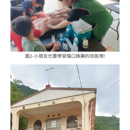
圖2-小朋友也要學習傷口換藥的技能唷!