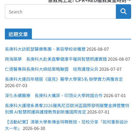
急救馬上走! CPR+AED搶救黃金時刻
近期文章
長庚科大訪凱瑟醫療集團、美容學校收穫豐
2026-08-07
跨海築夢 長庚科大赴美直擊健康平權與智慧照護實踐
2026-08-07
仁德醫專與長庚科大締結策略聯盟 培育護理尖兵
2026-07-07
長庚科大連四年穩居《遠見》醫學大學第5名 辦學實力再獲肯定
2026-07-03
深化永續醫療 長庚科大攜菲、印頂尖大學跨國合作
2026-07-01
長庚科大護理系勇奪2026羅馬尼亞歐洲盃國際發明展雙金牌暨雙特
別獎 AI智慧照護與護理教育創新獲國際肯定
2026-07-01
【活動紀實】清華大學焦傳金特聘教授，蒞校分享「如何重新設計
大一年」
2026-06-30