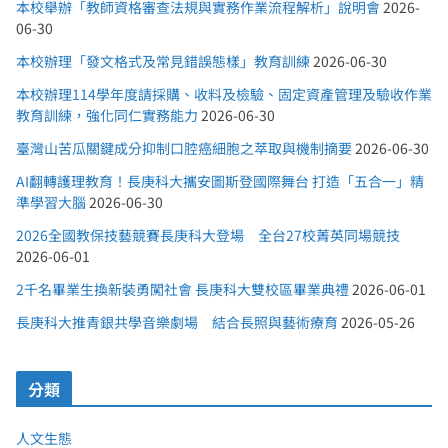
本校舉辦「教師資格審查法規與實務作業流程解析」說明會
2026-
06-30
本校辦理「發文格式及常見錯誤態樣」教育訓練
2026-06-30
本校辦理114學年度請採購、收料及檢驗、固定資產管理及驗收作業
教育訓練，強化同仁實務能力
2026-06-30
臺灣山苦瓜關鍵成分抑制口腔癌細胞之萃取與機制摘要
2026-06-30
AI翻轉護理教育！長庚科大攜安圖斯登國際舞台 打造「五合一」精
準學習大腦
2026-06-30
2026全國教保技藝競賽長庚科大登場 全台27校菁英同場競技
2026-06-01
2千名畢業生換新裝勇闖社會 長庚科大雙校區畢業典禮
2026-06-01
長庚科大推青銀共學音樂劇場 結合長照與藝術療育
2026-05-26
分類
人文生態