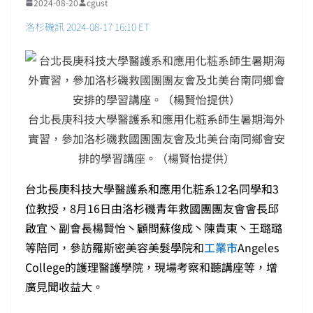
2024-08-20
cgust
洛杉磯訊 2024-08-17 16:10 ET
台北長庚科技大學醫護系和應用化𥺁系師生暑期海外
實習，參加洛杉磯救國團團友會及北美台南同鄉會安
排的學習講座。（楊賢怡提供）
台北長庚科技大學醫護系和應用化𥺁系12名同學和3
位教授，8月16日由洛杉磯青年救國團團友會會長邱
啟宜丶副會長楊賢怡丶顧問蘇俊成丶陳貴東丶王璐璐
等陪同，參訪羅斯密美容美髮學院和
工業市
Angeles
College的護理醫護學院，現場考察和聽講座等，增
廣見聞收益大。