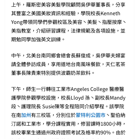
上午，羅斯密美容美髮學院顧問吳伊華董事長，分享
其豐富之美國美妝資訊和經驗，學院校長Kenneth
Yong帶領同學們參觀校區及美容丶美髮丶指壓按摩丶
美指教室，介紹研習課程，法律規範及各項設施，並
期勉同學加強英文訓練。
中午，北美台南同鄉會總會長蘇俊成，吳伊華夫婦宴
請全體參訪成員，享用道地台南風味餐飲，天仁茗茶
董事長陳貴東特別提供波霸奶茶飲料。
下午，師生一行轉往工業市Angeles College 醫療醫
護學院參觀學校設施，校長Lloyd 孫丶副校長Mandy
段丶護理院長 Susie陳等全程陪同介紹學程。該學院
在南
加州
有三校區，分別位於
蒙特利公園市
丶聖伯納
汀諾和工業市，學分課程實用，修習課時1800小時，
該校畢業生通過州政府證照考試及格率約90%。由於