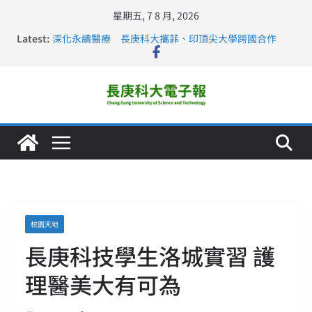
星期五, 7 8 月, 2026
Latest:
深化永續醫療 長庚科大攜菲、印頂尖大學跨國合作
長庚科大訪凱瑟醫療集團、美容學校收穫豐
跨海築夢 長庚科大赴美直擊健康平權與智慧照護實踐
仁德醫專與長庚科大締結策略聯盟 培育護理尖兵
長庚科大連四年穩居《遠見》醫學大學第5名 辦學實力再
獲肯定
校園天地
長庚科技學生洛城實習 護
理醫美大有可為