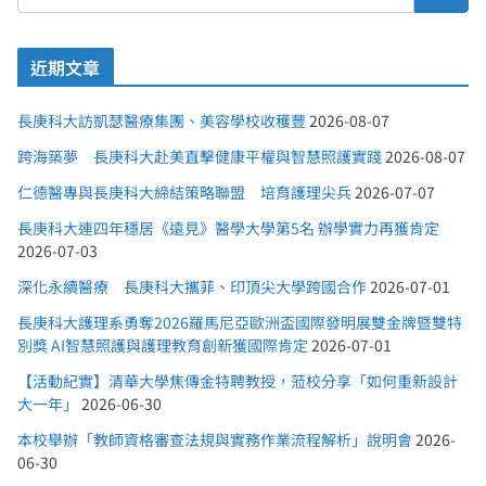
近期文章
長庚科大訪凱瑟醫療集團、美容學校收穫豐
2026-08-07
跨海築夢 長庚科大赴美直擊健康平權與智慧照護實踐
2026-08-07
仁德醫專與長庚科大締結策略聯盟 培育護理尖兵
2026-07-07
長庚科大連四年穩居《遠見》醫學大學第5名 辦學實力再獲肯定
2026-07-03
深化永續醫療 長庚科大攜菲、印頂尖大學跨國合作
2026-07-01
長庚科大護理系勇奪2026羅馬尼亞歐洲盃國際發明展雙金牌暨雙特
別獎 AI智慧照護與護理教育創新獲國際肯定
2026-07-01
【活動紀實】清華大學焦傳金特聘教授，蒞校分享「如何重新設計
大一年」
2026-06-30
本校舉辦「教師資格審查法規與實務作業流程解析」說明會
2026-
06-30