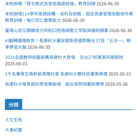
本校辦理「發文格式及常見錯誤態樣」教育訓練
2026-06-30
本校辦理114學年度請採購、收料及檢驗、固定資產管理及驗收作業
教育訓練，強化同仁實務能力
2026-06-30
臺灣山苦瓜關鍵成分抑制口腔癌細胞之萃取與機制摘要
2026-06-30
AI翻轉護理教育！長庚科大攜安圖斯登國際舞台 打造「五合一」精
準學習大腦
2026-06-30
2026全國教保技藝競賽長庚科大登場 全台27校菁英同場競技
2026-06-01
2千名畢業生換新裝勇闖社會 長庚科大雙校區畢業典禮
2026-06-01
長庚科大推青銀共學音樂劇場 結合長照與藝術療育
2026-05-26
分類
人文生態
大事紀要