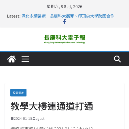
星期六, 8 8 月, 2026
Latest:
深化永續醫療 長庚科大攜菲、印頂尖大學跨國合作
長庚科大訪凱瑟醫療集團、美容學校收穫豐
跨海築夢 長庚科大赴美直擊健康平權與智慧照護實踐
仁德醫專與長庚科大締結策略聯盟 培育護理尖兵
長庚科大連四年穩居《遠見》醫學大學第5名 辦學實力再
獲肯定
校園天地
教學大樓連通道打通
2024-01-15
cgust
總務處事務組 黃俊維 2024-01-12 14:44:43