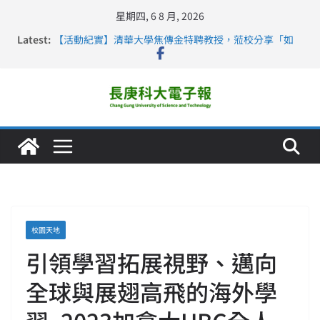
星期四, 6 8 月, 2026
Latest:
【活動紀實】清華大學焦傳金特聘教授，蒞校分享「如
何重新設計大一年」
仁德醫專與長庚科大締結策略聯盟 培育護理尖兵
長庚科大連四年穩居《遠見》醫學大學第5名 辦學實力再
獲肯定
深化永續醫療 長庚科大攜菲、印頂尖大學跨國合作
長庚科大護理系勇奪2026羅馬尼亞歐洲盃國際發明展雙
金牌暨雙特別獎 AI智慧照護與護理教育創新獲國際肯定
校園天地
引領學習拓展視野、邁向
全球與展翅高飛的海外學