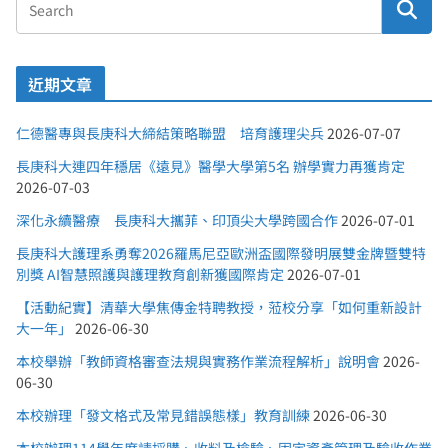
近期文章
仁德醫專與長庚科大締結策略聯盟 培育護理尖兵
2026-07-07
長庚科大連四年穩居《遠見》醫學大學第5名 辦學實力再獲肯定
2026-07-03
深化永續醫療 長庚科大攜菲、印頂尖大學跨國合作
2026-07-01
長庚科大護理系勇奪2026羅馬尼亞歐洲盃國際發明展雙金牌暨雙特
別獎 AI智慧照護與護理教育創新獲國際肯定
2026-07-01
【活動紀實】清華大學焦傳金特聘教授，蒞校分享「如何重新設計
大一年」
2026-06-30
本校舉辦「教師資格審查法規與實務作業流程解析」說明會
2026-
06-30
本校辦理「發文格式及常見錯誤態樣」教育訓練
2026-06-30
本校辦理114學年度請採購、收料及檢驗、固定資產管理及驗收作業