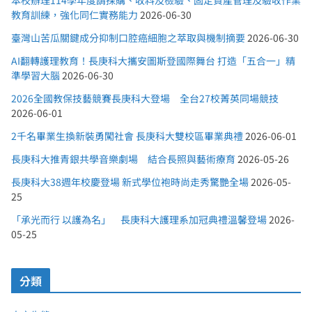
教育訓練，強化同仁實務能力
2026-06-30
臺灣山苦瓜關鍵成分抑制口腔癌細胞之萃取與機制摘要
2026-06-30
AI翻轉護理教育！長庚科大攜安圖斯登國際舞台 打造「五合一」精
準學習大腦
2026-06-30
2026全國教保技藝競賽長庚科大登場 全台27校菁英同場競技
2026-06-01
2千名畢業生換新裝勇闖社會 長庚科大雙校區畢業典禮
2026-06-01
長庚科大推青銀共學音樂劇場 結合長照與藝術療育
2026-05-26
長庚科大38週年校慶登場 新式學位袍時尚走秀驚艷全場
2026-05-
25
「承光而行 以護為名」 長庚科大護理系加冠典禮溫馨登場
2026-
05-25
分類