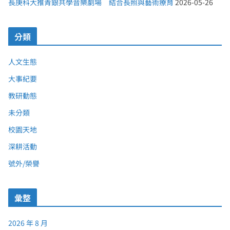
長庚科大推青銀共學音樂劇場 結合長照與藝術療育
2026-05-26
分類
人文生態
大事紀要
教研動態
未分類
校園天地
深耕活動
號外/榮譽
彙整
2026 年 8 月