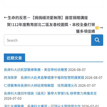
生命的反思－【捐捐細流愛無限】器官捐贈講座
賀!112年度教育部北二區友善校園獎，本校全壘打榮
獲多項佳績
近期文章
長庚科大訪凱瑟醫療集團、美容學校收穫豐
2026-08-07
跨海築夢 長庚科大赴美直擊健康平權與智慧照護實踐
2026-08-07
仁德醫專與長庚科大締結策略聯盟 培育護理尖兵
2026-07-07
長庚科大連四年穩居《遠見》醫學大學第5名 辦學實力再獲肯定
2026-07-03
深化永續醫療 長庚科大攜菲、印頂尖大學跨國合作
2026-07-01