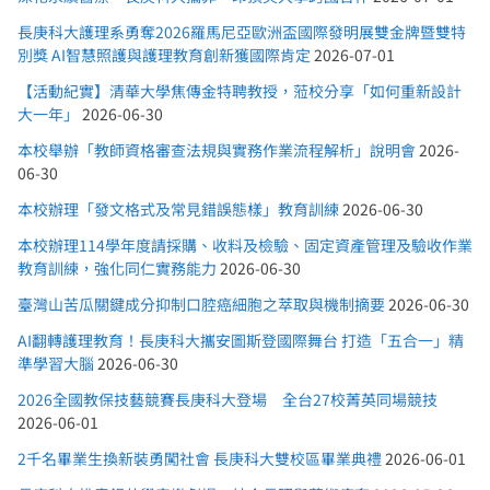
長庚科大護理系勇奪2026羅馬尼亞歐洲盃國際發明展雙金牌暨雙特
別獎 AI智慧照護與護理教育創新獲國際肯定
2026-07-01
【活動紀實】清華大學焦傳金特聘教授，蒞校分享「如何重新設計
大一年」
2026-06-30
本校舉辦「教師資格審查法規與實務作業流程解析」說明會
2026-
06-30
本校辦理「發文格式及常見錯誤態樣」教育訓練
2026-06-30
本校辦理114學年度請採購、收料及檢驗、固定資產管理及驗收作業
教育訓練，強化同仁實務能力
2026-06-30
臺灣山苦瓜關鍵成分抑制口腔癌細胞之萃取與機制摘要
2026-06-30
AI翻轉護理教育！長庚科大攜安圖斯登國際舞台 打造「五合一」精
準學習大腦
2026-06-30
2026全國教保技藝競賽長庚科大登場 全台27校菁英同場競技
2026-06-01
2千名畢業生換新裝勇闖社會 長庚科大雙校區畢業典禮
2026-06-01