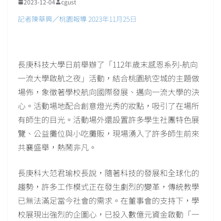
2023-12-04
cgust
記者陳華興／桃園報導 2023年11月25日
長庚科技大學日前舉辦了「112年歲末感恩系列-航向
一流大學啟航之夜」活動，結合桃園航空城的主題做
場佈，象徵著學校航向國際發展、邁向一流大學的決
心。活動場地配合創意燈光秀的妝點，吸引了在場所
有師生的目光。活動場外還設置許多學生社團特色展
覽、公益攤位與小吃攤販，現場湧入了許多師生前來
共襄盛舉，熱鬧非凡。
長庚科大范君瑜校長說，隨著科技的發展和全球化的
趨勢，許多工作模式正在發生劇烈的變革，傳統教學
已無法滿足當今社會的需求。在董事會的支持下，學
校展現出強烈的企圖心，已投入數億元資金啟動「一