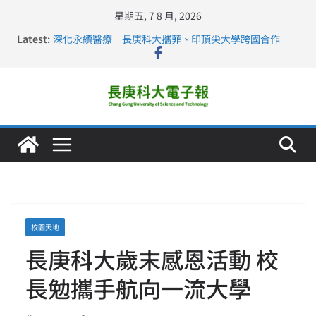
星期五, 7 8 月, 2026
Latest:
深化永續醫療 長庚科大攜菲、印頂尖大學跨國合作
長庚科大訪凱瑟醫療集團、美容學校收穫豐
跨海築夢 長庚科大赴美直擊健康平權與智慧照護實踐
仁德醫專與長庚科大締結策略聯盟 培育護理尖兵
長庚科大連四年穩居《遠見》醫學大學第5名 辦學實力再
獲肯定
校園天地
長庚科大歲末感恩活動 校
長勉攜手航向一流大學