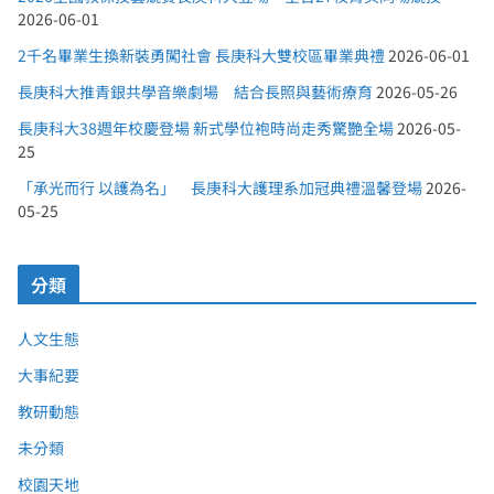
2026-06-01
2千名畢業生換新裝勇闖社會 長庚科大雙校區畢業典禮
2026-06-01
長庚科大推青銀共學音樂劇場 結合長照與藝術療育
2026-05-26
長庚科大38週年校慶登場 新式學位袍時尚走秀驚艷全場
2026-05-
25
「承光而行 以護為名」 長庚科大護理系加冠典禮溫馨登場
2026-
05-25
分類
人文生態
大事紀要
教研動態
未分類
校園天地