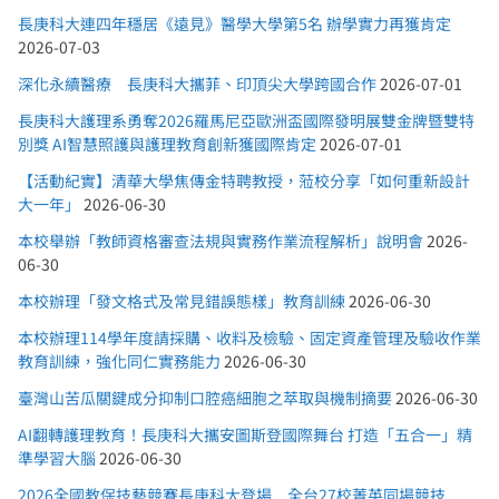
長庚科大連四年穩居《遠見》醫學大學第5名 辦學實力再獲肯定
2026-07-03
深化永續醫療 長庚科大攜菲、印頂尖大學跨國合作
2026-07-01
長庚科大護理系勇奪2026羅馬尼亞歐洲盃國際發明展雙金牌暨雙特
別獎 AI智慧照護與護理教育創新獲國際肯定
2026-07-01
【活動紀實】清華大學焦傳金特聘教授，蒞校分享「如何重新設計
大一年」
2026-06-30
本校舉辦「教師資格審查法規與實務作業流程解析」說明會
2026-
06-30
本校辦理「發文格式及常見錯誤態樣」教育訓練
2026-06-30
本校辦理114學年度請採購、收料及檢驗、固定資產管理及驗收作業
教育訓練，強化同仁實務能力
2026-06-30
臺灣山苦瓜關鍵成分抑制口腔癌細胞之萃取與機制摘要
2026-06-30
AI翻轉護理教育！長庚科大攜安圖斯登國際舞台 打造「五合一」精
準學習大腦
2026-06-30
2026全國教保技藝競賽長庚科大登場 全台27校菁英同場競技