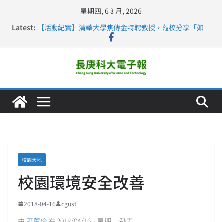
星期四, 6 8 月, 2026
Latest:
【活動紀實】清華大學焦傳金特聘教授，蒞校分享「如
何重新設計大一年」
仁德醫專與長庚科大締結策略聯盟 培育護理尖兵
長庚科大連四年穩居《遠見》醫學大學第5名 辦學實力再
獲肯定
深化永續醫療 長庚科大攜菲、印頂尖大學跨國合作
長庚科大護理系勇奪2026羅馬尼亞歐洲盃國際發明展雙
金牌暨雙特別獎 AI智慧照護與護理教育創新獲國際肯定
校園天地
校園環境安全改善
2018-04-16
cgust
由
巫蕙伶
在 2018/04/16 – 星期一 發表