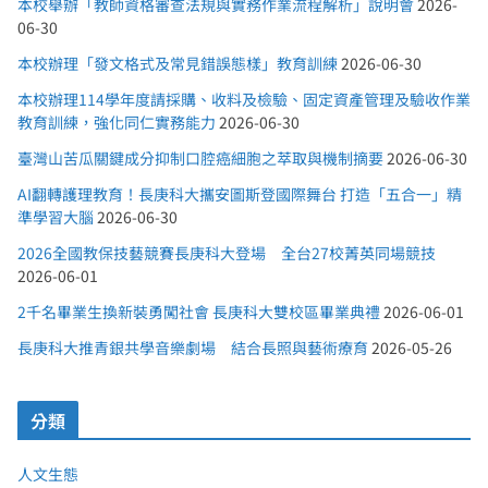
本校舉辦「教師資格審查法規與實務作業流程解析」說明會
2026-
06-30
本校辦理「發文格式及常見錯誤態樣」教育訓練
2026-06-30
本校辦理114學年度請採購、收料及檢驗、固定資產管理及驗收作業
教育訓練，強化同仁實務能力
2026-06-30
臺灣山苦瓜關鍵成分抑制口腔癌細胞之萃取與機制摘要
2026-06-30
AI翻轉護理教育！長庚科大攜安圖斯登國際舞台 打造「五合一」精
準學習大腦
2026-06-30
2026全國教保技藝競賽長庚科大登場 全台27校菁英同場競技
2026-06-01
2千名畢業生換新裝勇闖社會 長庚科大雙校區畢業典禮
2026-06-01
長庚科大推青銀共學音樂劇場 結合長照與藝術療育
2026-05-26
分類
人文生態