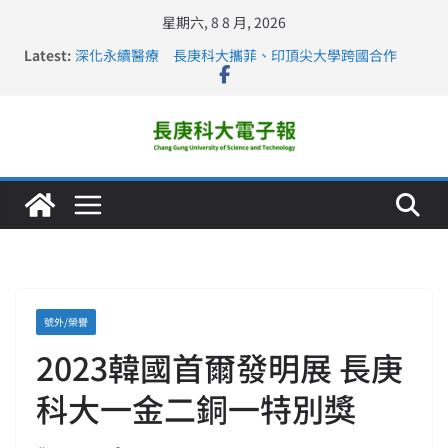
星期六, 8 8 月, 2026
Latest:
深化永續醫療 長庚科大攜菲、印頂尖大學跨國合作
長庚科大訪凱瑟醫療集團、美容學校收穫豐
跨海築夢 長庚科大赴美直擊健康平權與智慧照護實踐
仁德醫專與長庚科大締結策略聯盟 培育護理尖兵
長庚科大連四年穩居《遠見》醫學大學第5名 辦學實力再
獲肯定
號外/榮譽
2023韓國首爾發明展 長庚
科大一金二銅一特別獎