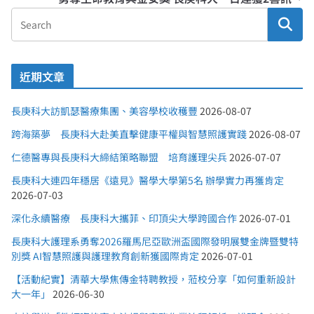
近期文章
長庚科大訪凱瑟醫療集團、美容學校收穫豐
2026-08-07
跨海築夢 長庚科大赴美直擊健康平權與智慧照護實踐
2026-08-07
仁德醫專與長庚科大締結策略聯盟 培育護理尖兵
2026-07-07
長庚科大連四年穩居《遠見》醫學大學第5名 辦學實力再獲肯定
2026-07-03
深化永續醫療 長庚科大攜菲、印頂尖大學跨國合作
2026-07-01
長庚科大護理系勇奪2026羅馬尼亞歐洲盃國際發明展雙金牌暨雙特
別獎 AI智慧照護與護理教育創新獲國際肯定
2026-07-01
【活動紀實】清華大學焦傳金特聘教授，蒞校分享「如何重新設計
大一年」
2026-06-30