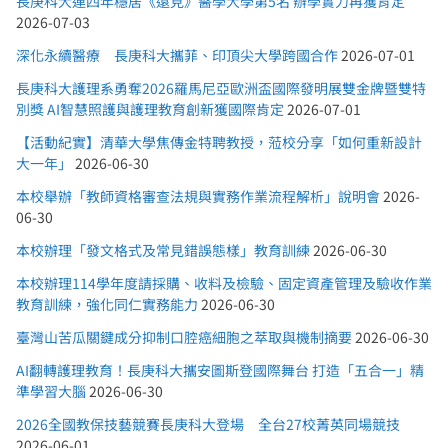
長庚科大連四年穩居《遠見》醫學大學第5名 辦學實力再獲肯定
2026-07-03
深化永續醫療 長庚科大攜菲、印頂尖大學跨國合作
2026-07-01
長庚科大護理系勇奪2026羅馬尼亞歐洲盃國際發明展雙金牌暨雙特
別獎 AI智慧照護與護理教育創新獲國際肯定
2026-07-01
【活動紀實】清華大學焦傳金特聘教授，蒞校分享「如何重新設計
大一年」
2026-06-30
本校舉辦「教師資格審查法規與實務作業流程解析」說明會
2026-
06-30
本校辦理「發文格式及常見錯誤態樣」教育訓練
2026-06-30
本校辦理114學年度請採購、收料及檢驗、固定資產管理及驗收作業
教育訓練，強化同仁實務能力
2026-06-30
臺灣山苦瓜關鍵成分抑制口腔癌細胞之萃取與機制摘要
2026-06-30
AI翻轉護理教育！長庚科大攜安圖斯登國際舞台 打造「五合一」精
準學習大腦
2026-06-30
2026全國教保技藝競賽長庚科大登場 全台27校菁英同場競技
2026-06-01