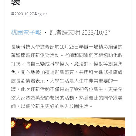
裝
2023-10-27
cgust
桃園電子報
• 記者諶志明 2023/10/27
長庚科技大學進修部於10月25日舉辦一場精彩絕倫的
萬聖節暨迎新派對活動。老師和同學們互相協助化妝
打扮，將自己變成科學怪人、魔法師、怪獸等創意角
色，開心地參加這場迎新盛宴。長庚科大進修推廣處
處長劉倩君表示，大學生活是人生中非常重要的一
環，此次迎新活動不僅是為了歡迎各位新生，更是希
望大家透過萬聖節裝扮的活動，熟悉彼此的同學跟老
師，以便於新生更好的融入校園生活。