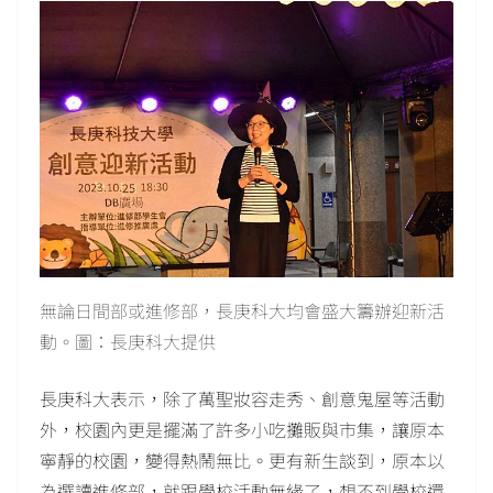
無論日間部或進修部，長庚科大均會盛大籌辦迎新活
動。圖：長庚科大提供
長庚科大表示，除了萬聖妝容走秀、創意鬼屋等活動
外，校園內更是擺滿了許多小吃攤販與市集，讓原本
寧靜的校園，變得熱鬧無比。更有新生談到，原本以
為選讀進修部，就跟學校活動無緣了，想不到學校還