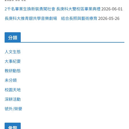
2千名畢業生換新裝勇闖社會 長庚科大雙校區畢業典禮
2026-06-01
長庚科大推青銀共學音樂劇場 結合長照與藝術療育
2026-05-26
分類
人文生態
大事紀要
教研動態
未分類
校園天地
深耕活動
號外/榮譽
彙整