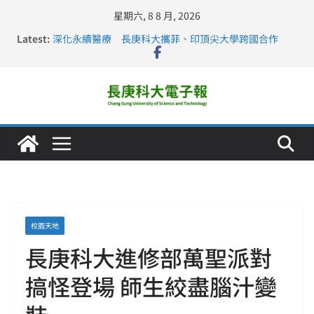
星期六, 8 8 月, 2026
Latest:
深化永續醫療 長庚科大攜菲、印頂尖大學跨國合作
長庚科大訪凱瑟醫療集團、美容學校收穫豐
跨海築夢 長庚科大赴美直擊健康平權與智慧照護實踐
仁德醫專與長庚科大締結策略聯盟 培育護理尖兵
長庚科大連四年穩居《遠見》醫學大學第5名 辦學實力再
獲肯定
校園天地
長庚科大進修部萬聖派對
搞怪登場 師生絞盡腦汁變