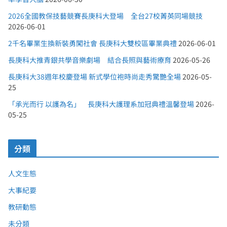
2026全國教保技藝競賽長庚科大登場 全台27校菁英同場競技
2026-06-01
2千名畢業生換新裝勇闖社會 長庚科大雙校區畢業典禮
2026-06-01
長庚科大推青銀共學音樂劇場 結合長照與藝術療育
2026-05-26
長庚科大38週年校慶登場 新式學位袍時尚走秀驚艷全場
2026-05-
25
「承光而行 以護為名」 長庚科大護理系加冠典禮溫馨登場
2026-
05-25
分類
人文生態
大事紀要
教研動態
未分類