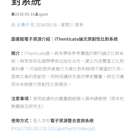
對系統
2018-05-16
cgust
由
巫蕙伶
在 2018/05/16 – 星期三 發表
圖書館電子資源介紹：
iThenticate
論文原創性比對系統
簡介：
iThenticate是一具有學術參考價值的期刊論文比對系
統，與眾多知名國際學術出版社合作，建立內容豐富之比對
資料庫 ，可協助使用者進行文章比對和檢視不適當的引用，
提高文章的原創性，同時保護研究者的學術聲譽，師生可運
用本系統進行原創性比對報告。
注意事項：
使用前請先向圖書館經辦人員申請帳號（限本校
教職員及研究生）
使用方式：
登入本校
電子資源整合查詢系統
(
http://192.192.119.122/cgusthyint/index.jsp
)