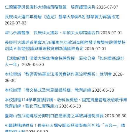
仁德醫專與長庚科大締結策略聯盟 培育護理尖兵
2026-07-07
長庚科大連四年穩居《遠見》醫學大學第5名 辦學實力再獲肯定
2026-07-03
深化永續醫療 長庚科大攜菲、印頂尖大學跨國合作
2026-07-01
長庚科大護理系勇奪2026羅馬尼亞歐洲盃國際發明展雙金牌暨雙特
別獎 AI智慧照護與護理教育創新獲國際肯定
2026-07-01
【活動紀實】清華大學焦傳金特聘教授，蒞校分享「如何重新設計
大一年」
2026-06-30
本校舉辦「教師資格審查法規與實務作業流程解析」說明會
2026-
06-30
本校辦理「發文格式及常見錯誤態樣」教育訓練
2026-06-30
本校辦理114學年度請採購、收料及檢驗、固定資產管理及驗收作業
教育訓練，強化同仁實務能力
2026-06-30
臺灣山苦瓜關鍵成分抑制口腔癌細胞之萃取與機制摘要
2026-06-30
AI翻轉護理教育！長庚科大攜安圖斯登國際舞台 打造「五合一」精
準學習大腦
2026-06-30