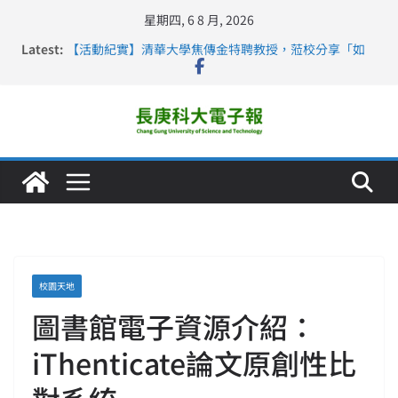
星期四, 6 8 月, 2026
Latest:
【活動紀實】清華大學焦傳金特聘教授，蒞校分享「如
何重新設計大一年」
仁德醫專與長庚科大締結策略聯盟 培育護理尖兵
長庚科大連四年穩居《遠見》醫學大學第5名 辦學實力再
獲肯定
深化永續醫療 長庚科大攜菲、印頂尖大學跨國合作
長庚科大護理系勇奪2026羅馬尼亞歐洲盃國際發明展雙
金牌暨雙特別獎 AI智慧照護與護理教育創新獲國際肯定
校園天地
圖書館電子資源介紹：
iThenticate論文原創性比