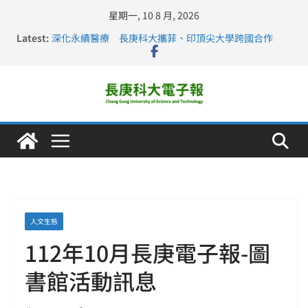
星期一, 10 8 月, 2026
Latest:
深化永續醫療 長庚科大攜菲、印頂尖大學跨國合作
長庚科大訪凱瑟醫療集團、美容學校收穫豐
跨海築夢 長庚科大赴美直擊健康平權與智慧照護實踐
仁德醫專與長庚科大締結策略聯盟 培育護理尖兵
長庚科大連四年穩居《遠見》醫學大學第5名 辦學實力再
獲肯定
人文生態
112年10月長庚電子報-圖
書館活動訊息