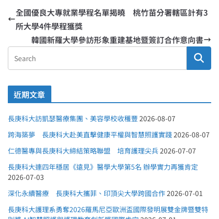
全國優良大專就業學程名單揭曉 桃竹苗分署轄區計有3
所大學4件學程獲獎
韓國新羅大學參訪形象重建基地暨簽訂合作意向書
近期文章
長庚科大訪凱瑟醫療集團、美容學校收穫豐
2026-08-07
跨海築夢 長庚科大赴美直擊健康平權與智慧照護實踐
2026-08-07
仁德醫專與長庚科大締結策略聯盟 培育護理尖兵
2026-07-07
長庚科大連四年穩居《遠見》醫學大學第5名 辦學實力再獲肯定
2026-07-03
深化永續醫療 長庚科大攜菲、印頂尖大學跨國合作
2026-07-01
長庚科大護理系勇奪2026羅馬尼亞歐洲盃國際發明展雙金牌暨雙特