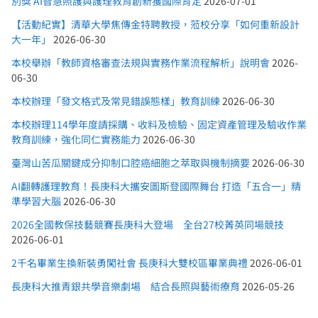
別獎 AI智慧照護與護理教育創新獲國際肯定
2026-07-01
【活動紀實】清華大學焦傳金特聘教授，蒞校分享「如何重新設計
大一年」
2026-06-30
本校舉辦「教師資格審查法規與實務作業流程解析」說明會
2026-
06-30
本校辦理「發文格式及常見錯誤態樣」教育訓練
2026-06-30
本校辦理114學年度請採購、收料及檢驗、固定資產管理及驗收作業
教育訓練，強化同仁實務能力
2026-06-30
臺灣山苦瓜關鍵成分抑制口腔癌細胞之萃取與機制摘要
2026-06-30
AI翻轉護理教育！長庚科大攜安圖斯登國際舞台 打造「五合一」精
準學習大腦
2026-06-30
2026全國教保技藝競賽長庚科大登場 全台27校菁英同場競技
2026-06-01
2千名畢業生換新裝勇闖社會 長庚科大雙校區畢業典禮
2026-06-01
長庚科大推青銀共學音樂劇場 結合長照與藝術療育
2026-05-26