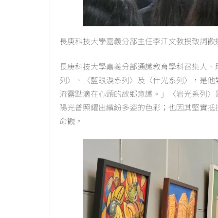
長庚科技大學嘉義分部主任李江文教授致詞歡
長庚科技大學嘉義分部通識教育學科召集人、
列〉、〈藍眼淚系列〉及〈什光系列〉，是他
流露點滴在心頭的故鄉意識。」〈岩光系列〉
陽光普照耀出繽紛多姿的色彩；也因其堅實抵
命觀。