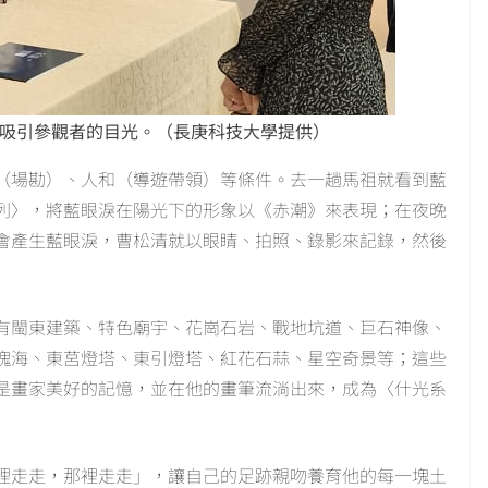
也吸引參觀者的目光。（長庚科技大學提供）
（場勘）、人和（導遊帶領）等條件。去一趟馬祖就看到藍
列〉，將藍眼淚在陽光下的形象以《赤潮》來表現；在夜晚
會產生藍眼淚，曹松清就以眼睛、拍照、錄影來記錄，然後
有閩東建築、特色廟宇、花崗石岩、戰地坑道、巨石神像、
塊海、東莒燈塔、東引燈塔、紅花石蒜、星空奇景等；這些
是畫家美好的記憶，並在他的畫筆流淌出來，成為〈什光系
裡走走，那裡走走」，讓自己的足跡親吻養育他的每一塊土