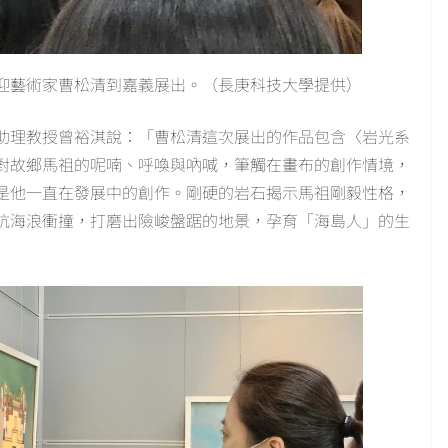
迎藝術家曹松清到嘉義展出。（長庚科技大學提供）
助理教授曾裕淇說：「曹松清這次展出的作品包含〈岩光系
對故鄉馬祖的呢喃、呼喚與吶喊，筆觸在畫布的創作情境，
是他一直在發展中的創作。剛硬的岩石揭示馬祖剛毅性格，
抗海浪衝撞，打磨出險峻盤踞的地景，孕育「海島人」的生