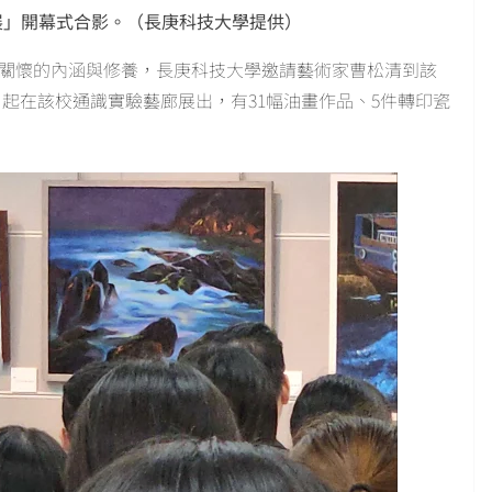
展」開幕式合影。（長庚科技大學提供）
文關懷的內涵與修養，長庚科技大學邀請藝術家曹松清到該
起在該校通識實驗藝廊展出，有31幅油畫作品、5件轉印瓷