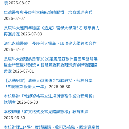
踐
2026-08-07
仁德醫專與長庚科大締結策略聯盟 培育護理尖兵
2026-07-07
長庚科大連四年穩居《遠見》醫學大學第5名 辦學實力
再獲肯定
2026-07-03
深化永續醫療 長庚科大攜菲、印頂尖大學跨國合作
2026-07-01
長庚科大護理系勇奪2026羅馬尼亞歐洲盃國際發明展
雙金牌暨雙特別獎 AI智慧照護與護理教育創新獲國際
肯定
2026-07-01
【活動紀實】清華大學焦傳金特聘教授，蒞校分享
「如何重新設計大一年」
2026-06-30
本校舉辦「教師資格審查法規與實務作業流程解析」
說明會
2026-06-30
本校辦理「發文格式及常見錯誤態樣」教育訓練
2026-06-30
本校辦理114學年度請採購、收料及檢驗、固定資產管