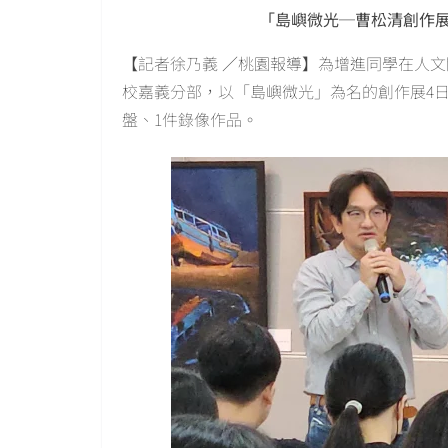
「島嶼微光─曹松清創作
【記者徐乃義 ／桃園報導】為增進同學在人
校嘉義分部，以「島嶼微光」為名的創作展4日
盤、1件錄像作品。