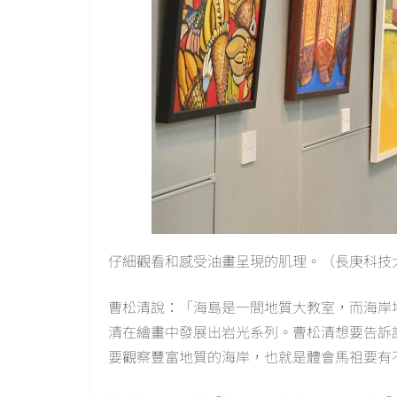
仔細觀看和感受油畫呈現的肌理。（長庚科技
曹松清說：「海島是一間地質大教室，而海岸
清在繪畫中發展出岩光系列。曹松清想要告訴
要觀察豐富地質的海岸，也就是體會馬祖要有