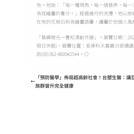
地。他說：「每一種視角，每一個巷弄，每一
為我繪畫的養分。」經過歲月的洗禮，他以故
在地的花崗石粉為繪畫語彙，讓屬於他個人風
「島嶼微光─曹松清創作展」，展覽日期：2023年1
假日休館)，展覽位置：長庚科大嘉義分部通識實
話(05)362-8800#2544。◇
「預防醫學」佈局超高齡社會！台塑生醫：讓
族群晉升完全健康