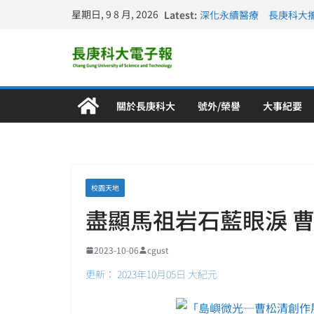
星期日, 9 8 月, 2026
Latest:
深化永續醫療 長庚科大
長庚科大訪凱瑟醫療集團
跨海築夢 長庚科大赴美
仁德醫專與長庚科大締結
長庚科大連四年穩居《遠見
關於長庚科大
號外/榮譽
大事紀要
校園天地
盡顯馬祖岩石藍眼淚 
2023-10-06
cgust
更新： 2023年10月05日 大紀元