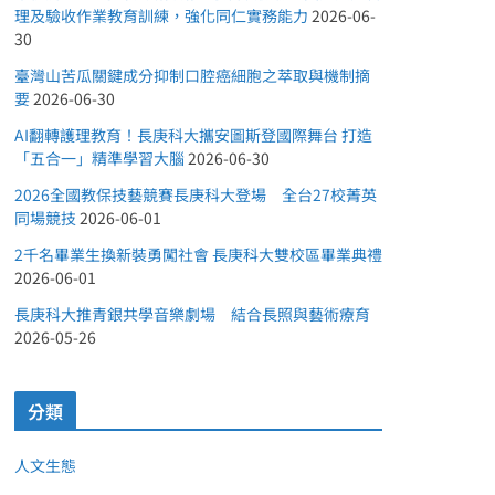
理及驗收作業教育訓練，強化同仁實務能力
2026-06-
30
臺灣山苦瓜關鍵成分抑制口腔癌細胞之萃取與機制摘
要
2026-06-30
AI翻轉護理教育！長庚科大攜安圖斯登國際舞台 打造
「五合一」精準學習大腦
2026-06-30
2026全國教保技藝競賽長庚科大登場 全台27校菁英
同場競技
2026-06-01
2千名畢業生換新裝勇闖社會 長庚科大雙校區畢業典禮
2026-06-01
長庚科大推青銀共學音樂劇場 結合長照與藝術療育
2026-05-26
分類
人文生態