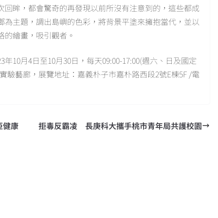
次回眸，都會驚奇的再發現以前所沒有注意到的，這些都成
鄉為主題，調出島嶼的色彩，將背景平塗來擁抱當代，並以
格的繪畫，吸引觀者。
0月4日至10月30日，每天09:00-17:00(週六、日及國定
驗藝廊，展覽地址：嘉義朴子市嘉朴路西段2號E棟5F /電
亞健康
拒毒反霸凌 長庚科大攜手桃市青年局共護校園