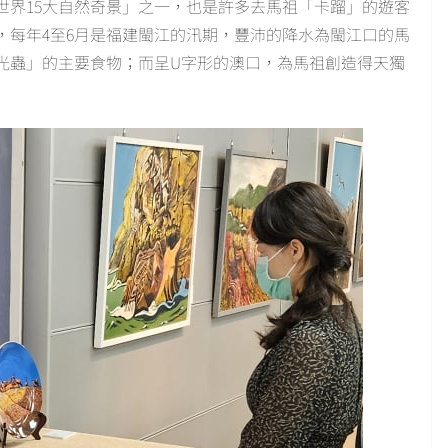
世界15大自然奇景」之一，也是許多去馬祖「卡蹓」的遊客
，每年4至6月是福建閩江的汛期，豐沛的降水為閩江口的馬
光蟲」的主要食物；而呈U字形的澳口，為馬祖創造得天獨