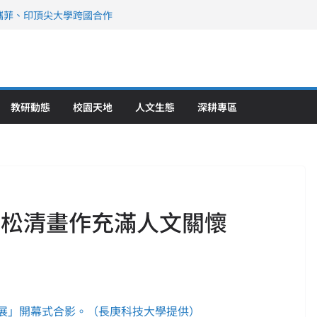
攜菲、印頂尖大學跨國合作
、美容學校收穫豐
直擊健康平權與智慧照護實踐
策略聯盟 培育護理尖兵
》醫學大學第5名 辦學實力再獲肯定
教研動態
校園天地
人文生態
深耕專區
曹松清畫作充滿人文關懷