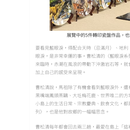
展覽中的5件轉印瓷盤作品，
要看見藍眼淚，得配合天時（忌滿月）、地利
眼淚，是非常幸運的事。曹松清的〈藍眼淚系
來臨時，赤潮在風浪的帶動下沖激岩石等，就
加上自己的感受來呈現。
曹松清說，馬祖除了有機會看到藍眼淚外，還
黑嘴端鳳頭燕鷗、大坵梅花鹿、世界唯二的方
小島上的生活日常、宗教慶典、飲食文化，都
列〉，也是他對故鄉的一幅幅思念。
曹松清每年都會回去兩三趟，最愛在島上「這