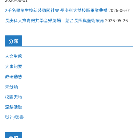
2026-06-01
2千名畢業生換新裝勇闖社會 長庚科大雙校區畢業典禮
2026-06-01
長庚科大推青銀共學音樂劇場 結合長照與藝術療育
2026-05-26
分類
人文生態
大事紀要
教研動態
未分類
校園天地
深耕活動
號外/榮譽
彙整