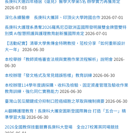
長庚科大連四年穩居《遠見》醫學大學第5名 辦學實力再獲肯定
2026-07-03
深化永續醫療 長庚科大攜菲、印頂尖大學跨國合作
2026-07-01
長庚科大護理系勇奪2026羅馬尼亞歐洲盃國際發明展雙金牌暨雙特
別獎 AI智慧照護與護理教育創新獲國際肯定
2026-07-01
【活動紀實】清華大學焦傳金特聘教授，蒞校分享「如何重新設計
大一年」
2026-06-30
本校舉辦「教師資格審查法規與實務作業流程解析」說明會
2026-
06-30
本校辦理「發文格式及常見錯誤態樣」教育訓練
2026-06-30
本校辦理114學年度請採購、收料及檢驗、固定資產管理及驗收作業
教育訓練，強化同仁實務能力
2026-06-30
臺灣山苦瓜關鍵成分抑制口腔癌細胞之萃取與機制摘要
2026-06-30
AI翻轉護理教育！長庚科大攜安圖斯登國際舞台 打造「五合一」精
準學習大腦
2026-06-30
2026全國教保技藝競賽長庚科大登場 全台27校菁英同場競技