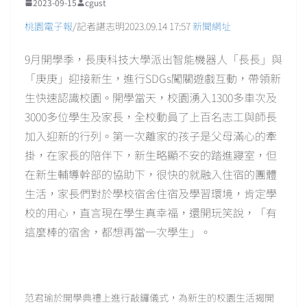
2023-09-15
cgust
桃園電子報
/記者諶志明2023.09.14 17:57
新聞網址
9月開學季，長庚科技大學派出智能機器人「長長」與
「庚庚」迎接新生，進行SDGs闖關遊戲互動，帶領新
生快速認識校園。開學當天，校園湧入1300多車次及
3000多位學生及家長，全校動員了上百名志工與師長
加入迎新的行列。第一次離家的孩子是父母滿心的牽
掛，在家長的陪伴下，新生略顯不安的踏進寢室，但
在新生輔導幹部的協助下，很快的就融入住宿的團體
生活，家長們對於學校宿舍住宿及學習環境，肯定學
校的用心，直言現在學生真幸福，還開玩笑說，「有
這麼棒的宿舍，都想再當一次學生」。
范君瑜於開學典禮上進行敲鑼儀式，為新生的校園生活揭開