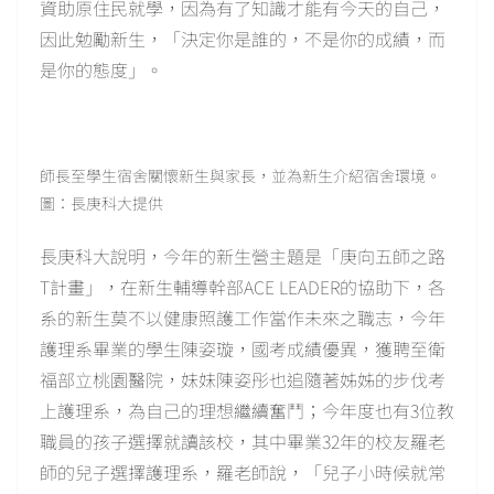
資助原住民就學，因為有了知識才能有今天的自己，
因此勉勵新生，「決定你是誰的，不是你的成績，而
是你的態度」。
師長至學生宿舍關懷新生與家長，並為新生介紹宿舍環境。
圖：長庚科大提供
長庚科大說明，今年的新生營主題是「庚向五師之路
T計畫」，在新生輔導幹部ACE LEADER的協助下，各
系的新生莫不以健康照護工作當作未來之職志，今年
護理系畢業的學生陳姿璇，國考成績優異，獲聘至衛
福部立桃園醫院，妹妹陳姿彤也追隨著姊姊的步伐考
上護理系，為自己的理想繼續奮鬥；今年度也有3位教
職員的孩子選擇就讀該校，其中畢業32年的校友羅老
師的兒子選擇護理系，羅老師說，「兒子小時候就常