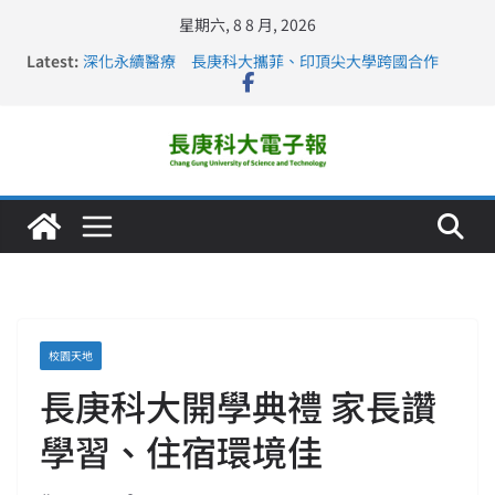
星期六, 8 8 月, 2026
Latest:
深化永續醫療 長庚科大攜菲、印頂尖大學跨國合作
長庚科大訪凱瑟醫療集團、美容學校收穫豐
跨海築夢 長庚科大赴美直擊健康平權與智慧照護實踐
仁德醫專與長庚科大締結策略聯盟 培育護理尖兵
長庚科大連四年穩居《遠見》醫學大學第5名 辦學實力再
獲肯定
校園天地
長庚科大開學典禮 家長讚
學習、住宿環境佳