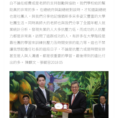
白不論在經費或是老師的支持鼓勵與協助，我們學校給的幫
助真的非常的多。 在總統府與副總統對談時，才知道副總統
也是社團人，與我們分享他記憶猶新多采多姿又豐富的大學
社團生活。同時高師大的老師也與我們分享了全國年輕人就
業統計分析，發現失業的人大多抗壓力低，而成功的人抗壓
力都是非常高，訪問了這群成功的人，有許多在大學階段是
靠社團的學習來訓練抗壓力及時間安排的能力等。這也不禁
讓我想起擔任社長的這段日子，不論是抗壓力或是時間安排
甚至是人與人溝通，都是很重要的學習，最後得到的遠比付
出的多。 陳麒文、張毓容2018 05