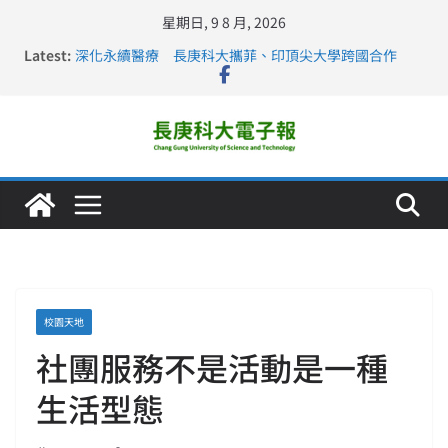
星期日, 9 8 月, 2026
Latest:
深化永續醫療 長庚科大攜菲、印頂尖大學跨國合作
長庚科大訪凱瑟醫療集團、美容學校收穫豐
跨海築夢 長庚科大赴美直擊健康平權與智慧照護實踐
仁德醫專與長庚科大締結策略聯盟 培育護理尖兵
長庚科大連四年穩居《遠見》醫學大學第5名 辦學實力再
獲肯定
校園天地
社團服務不是活動是一種
生活型態