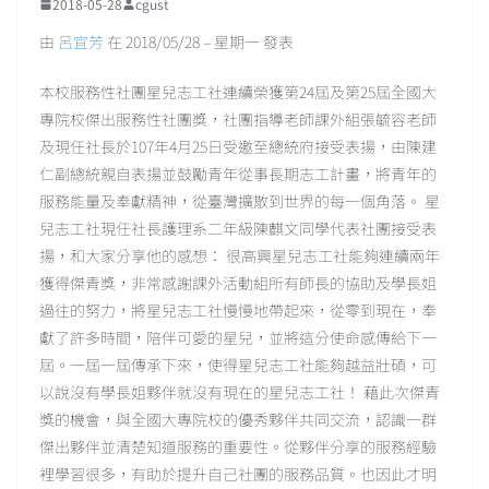
2018-05-28
cgust
由
呂宜芳
在 2018/05/28 – 星期一 發表
本校服務性社團星兒志工社連續榮獲第24屆及第25屆全國大
專院校傑出服務性社團獎，社團指導老師課外組張毓容老師
及現任社長於107年4月25日受邀至總統府接受表揚，由陳建
仁副總統親自表揚並鼓勵青年從事長期志工計畫，將青年的
服務能量及奉獻精神，從臺灣擴散到世界的每一個角落。 星
兒志工社現任社長護理系二年級陳麒文同學代表社團接受表
揚，和大家分享他的感想： 很高興星兒志工社能夠連續兩年
獲得傑青獎，非常感謝課外活動組所有師長的協助及學長姐
過往的努力，將星兒志工社慢慢地帶起來，從零到現在，奉
獻了許多時間，陪伴可愛的星兒，並將這分使命感傳給下一
屆。一屆一屆傳承下來，使得星兒志工社能夠越益壯碩，可
以說沒有學長姐夥伴就沒有現在的星兒志工社！ 藉此次傑青
獎的機會，與全國大專院校的優秀夥伴共同交流，認識一群
傑出夥伴並清楚知道服務的重要性。從夥伴分享的服務經驗
裡學習很多，有助於提升自己社團的服務品質。也因此才明