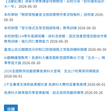
【活動紀實】清華大學焦傳金特聘教授，蒞校分享「如何重新設計
大一年」
2026-06-30
本校舉辦「教師資格審查法規與實務作業流程解析」說明會
2026-
06-30
本校辦理「發文格式及常見錯誤態樣」教育訓練
2026-06-30
本校辦理114學年度請採購、收料及檢驗、固定資產管理及驗收作業
教育訓練，強化同仁實務能力
2026-06-30
臺灣山苦瓜關鍵成分抑制口腔癌細胞之萃取與機制摘要
2026-06-30
AI翻轉護理教育！長庚科大攜安圖斯登國際舞台 打造「五合一」精
準學習大腦
2026-06-30
2026全國教保技藝競賽長庚科大登場 全台27校菁英同場競技
2026-06-01
2千名畢業生換新裝勇闖社會 長庚科大雙校區畢業典禮
2026-06-01
長庚科大推青銀共學音樂劇場 結合長照與藝術療育
2026-05-26
分類