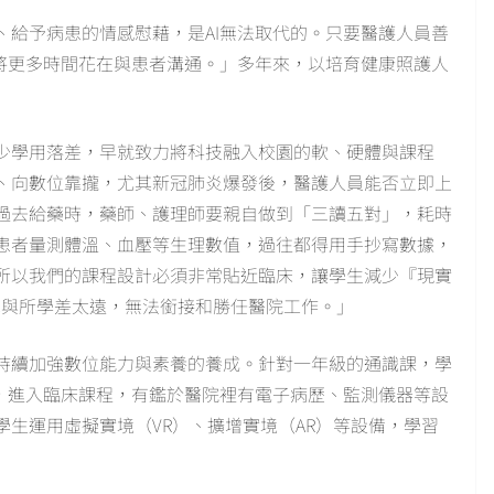
、給予病患的情感慰藉，是AI無法取代的。只要醫護人員善
，將更多時間花在與患者溝通。」多年來，以培育健康照護人
少學用落差，早就致力將科技融入校園的軟、硬體與課程
、向數位靠攏，尤其新冠肺炎爆發後，醫護人員能否立即上
過去給藥時，藥師、護理師要親自做到「三讀五對」，耗時
患者量測體溫、血壓等生理數值，過往都得用手抄寫數據，
所以我們的課程設計必須非常貼近臨床，讓學生減少『現實
工作場域與所學差太遠，無法銜接和勝任醫院工作。」
持續加強數位能力與素養的養成。針對一年級的通識課，學
級，進入臨床課程，有鑑於醫院裡有電子病歷、監測儀器等設
生運用虛擬實境（VR）、擴增實境（AR）等設備，學習