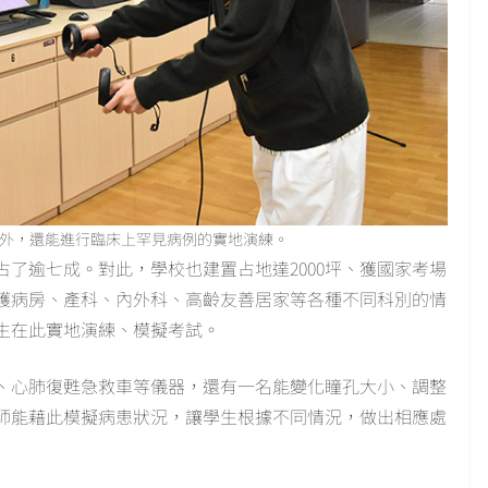
熟外，還能進行臨床上罕見病例的實地演練。
便占了逾七成。對此，學校也建置占地達2000坪、獲國家考場
護病房、產科、內外科、高齡友善居家等各種不同科別的情
生在此實地演練、模擬考試。
、心肺復甦急救車等儀器，還有一名能變化瞳孔大小、調整
師能藉此模擬病患狀況，讓學生根據不同情況，做出相應處