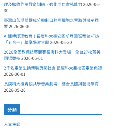
理及驗收作業教育訓練，強化同仁實務能力
2026-06-
30
臺灣山苦瓜關鍵成分抑制口腔癌細胞之萃取與機制摘
要
2026-06-30
AI翻轉護理教育！長庚科大攜安圖斯登國際舞台 打造
「五合一」精準學習大腦
2026-06-30
2026全國教保技藝競賽長庚科大登場 全台27校菁英
同場競技
2026-06-01
2千名畢業生換新裝勇闖社會 長庚科大雙校區畢業典禮
2026-06-01
長庚科大推青銀共學音樂劇場 結合長照與藝術療育
2026-05-26
分類
人文生態