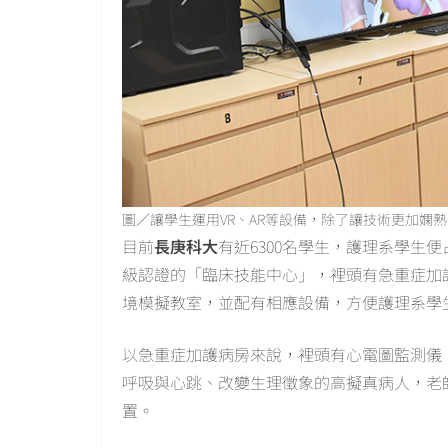
圖／讓學生運用VR、AR等設備，除了讓技術更加嫻
目前
長庚科大
有近6300名學生，護理系學生
級認證的「臨床技能中心」，裡頭有急重症加
境模擬教室，並配有相應設備，方便護理系學
以急重症加護病房來說，裡頭有心電圖監測儀
呼吸與心跳、改變生理徵象的高擬真病人，老
置。