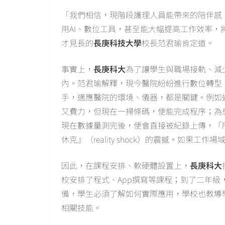
「我們相信，現階段護理人員能帶來的陪伴感
用AI、數位工具，甚至能大幅提高工作效率
才見長的
長庚科技大學
校長范君瑜肯定道。
事實上，
長庚科大
為了讓學生與職場接軌、減
內。范君瑜解釋，現今醫院紛紛進行數位轉型
手，適應醫院的環境、儀器，都是關鍵。例如
又費力，但現在一掃條碼，便能完成程序；為
現在數據量測完後，便會直接被紀錄上傳，「
休克』（reality shock）的震撼。如果
因此，在課程安排、軟硬體設置上，
長庚科大
校安排了程式、App撰寫等課程；到了二年
備，學生必須了解如何實際應用，學校也教導學
相關技能。