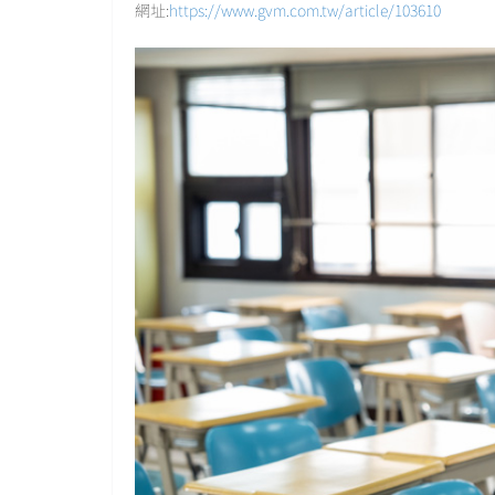
網址:
https://www.gvm.com.tw/article/103610