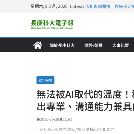
星期六, 8 8 月, 2026
Latest:
深化永續醫療 長庚科大
長庚科大訪凱瑟醫療集團
跨海築夢 長庚科大赴美
仁德醫專與長庚科大締結
長庚科大連四年穩居《遠見
關於長庚科大
號外/榮譽
大事紀要
號外/榮譽
無法被AI取代的溫度
出專業、溝通能力兼具
2023-06-28
cgust
2023/06/28/遠見雜誌/整合傳播部企劃製作