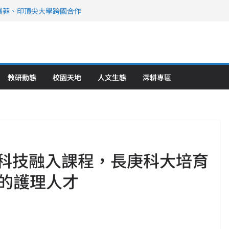
攜菲、印頂尖大學跨國合作
、美容學校收穫豐
直擊健康平權與智慧照護實踐
策略聯盟 培育護理尖兵
》醫學大學第5名 辦學實力再獲肯定
教研動態
校園天地
人文生態
深耕專區
！科技融入課程，長庚科大培育
的護理人才