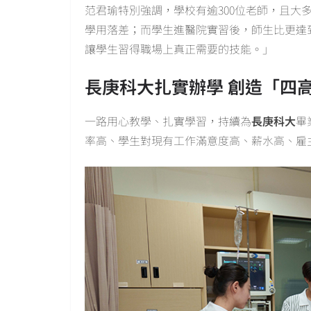
范君瑜特別強調，學校有逾300位老師，且大
學用落差；而學生進醫院實習後，師生比更達
讓學生習得職場上真正需要的技能。」
長庚科大扎實辦學 創造「四
一路用心教學、扎實學習，持續為
長庚科大
畢
率高、學生對現有工作滿意度高、薪水高、雇