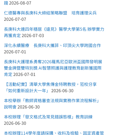
踐
2026-08-07
仁德醫專與長庚科大締結策略聯盟 培育護理尖兵
2026-07-07
長庚科大連四年穩居《遠見》醫學大學第5名 辦學實力
再獲肯定
2026-07-03
深化永續醫療 長庚科大攜菲、印頂尖大學跨國合作
2026-07-01
長庚科大護理系勇奪2026羅馬尼亞歐洲盃國際發明展
雙金牌暨雙特別獎 AI智慧照護與護理教育創新獲國際
肯定
2026-07-01
【活動紀實】清華大學焦傳金特聘教授，蒞校分享
「如何重新設計大一年」
2026-06-30
本校舉辦「教師資格審查法規與實務作業流程解析」
說明會
2026-06-30
本校辦理「發文格式及常見錯誤態樣」教育訓練
2026-06-30
本校辦理114學年度請採購、收料及檢驗、固定資產管