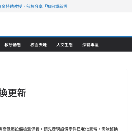
傳金特聘教授，蒞校分享「如何重新設
策略聯盟 培育護理尖兵
》醫學大學第5名 辦學實力再獲肯定
攜菲、印頂尖大學跨國合作
6羅馬尼亞歐洲盃國際發明展雙金牌暨雙
理教育創新獲國際肯定
教研動態
校園天地
人文生態
深耕專區
換更新
排高低壓設備檢測保養，預先發現設備零件已老化異常，需汰舊換