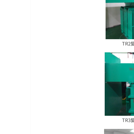
TR2
TR3