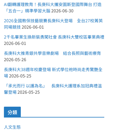
AI翻轉護理教育！長庚科大攜安圖斯登國際舞台 打造
「五合一」精準學習大腦
2026-06-30
2026全國教保技藝競賽長庚科大登場 全台27校菁英
同場競技
2026-06-01
2千名畢業生換新裝勇闖社會 長庚科大雙校區畢業典禮
2026-06-01
長庚科大推青銀共學音樂劇場 結合長照與藝術療育
2026-05-26
長庚科大38週年校慶登場 新式學位袍時尚走秀驚艷全
場
2026-05-25
「承光而行 以護為名」 長庚科大護理系加冠典禮溫
馨登場
2026-05-25
分類
人文生態