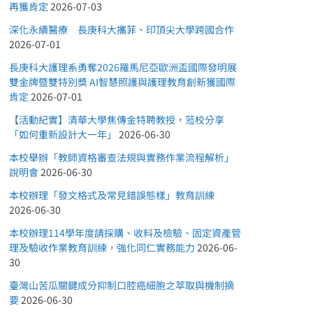
再獲肯定
2026-07-03
深化永續醫療 長庚科大攜菲、印頂尖大學跨國合作
2026-07-01
長庚科大護理系勇奪2026羅馬尼亞歐洲盃國際發明展
雙金牌暨雙特別獎 AI智慧照護與護理教育創新獲國際
肯定
2026-07-01
【活動紀實】清華大學焦傳金特聘教授，蒞校分享
「如何重新設計大一年」
2026-06-30
本校舉辦「教師資格審查法規與實務作業流程解析」
說明會
2026-06-30
本校辦理「發文格式及常見錯誤態樣」教育訓練
2026-06-30
本校辦理114學年度請採購、收料及檢驗、固定資產管
理及驗收作業教育訓練，強化同仁實務能力
2026-06-
30
臺灣山苦瓜關鍵成分抑制口腔癌細胞之萃取與機制摘
要
2026-06-30