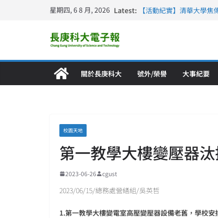
星期四, 6 8 月, 2026
Latest:
【活動紀實】清華大學焦
計大一年」
仁德醫專與長庚科大締結
長庚科大連四年穩居《遠見
深化永續醫療 長庚科大
長庚科大護理系勇奪202
特別獎 AI智慧照護與護
關於長庚科大
號外/榮譽
大事紀要
校園天地
第一教學大樓變壓器汰
2023-06-26
cgust
2023/06/15/總務處營繕組/吳英哲
1.
第一教學大樓變電室高壓變壓器設備老舊，學校安