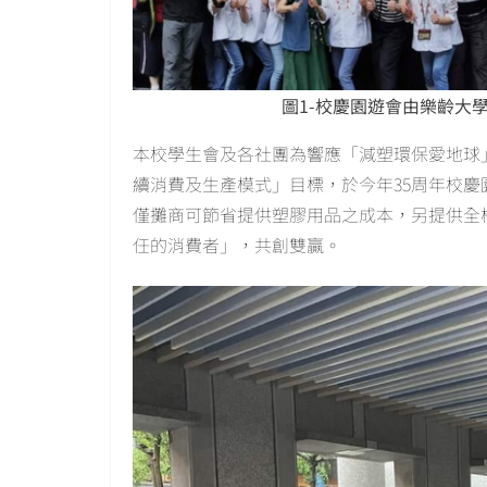
圖1-校慶園遊會由樂齡大
本校學生會及各社團為響應「減塑環保愛地球」
續消費及生產模式」目標，於今年35周年校
僅攤商可節省提供塑膠用品之成本，另提供全
任的消費者」，共創雙贏。