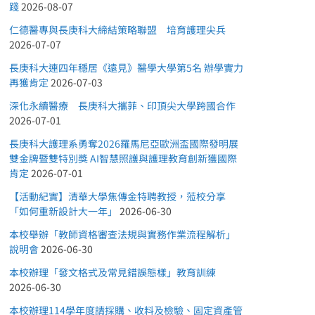
踐
2026-08-07
仁德醫專與長庚科大締結策略聯盟 培育護理尖兵
2026-07-07
長庚科大連四年穩居《遠見》醫學大學第5名 辦學實力
再獲肯定
2026-07-03
深化永續醫療 長庚科大攜菲、印頂尖大學跨國合作
2026-07-01
長庚科大護理系勇奪2026羅馬尼亞歐洲盃國際發明展
雙金牌暨雙特別獎 AI智慧照護與護理教育創新獲國際
肯定
2026-07-01
【活動紀實】清華大學焦傳金特聘教授，蒞校分享
「如何重新設計大一年」
2026-06-30
本校舉辦「教師資格審查法規與實務作業流程解析」
說明會
2026-06-30
本校辦理「發文格式及常見錯誤態樣」教育訓練
2026-06-30
本校辦理114學年度請採購、收料及檢驗、固定資產管