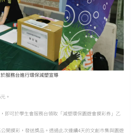
會於服務台進行環保減塑宣導
5元。
會IG ，即可於學生會服務台領取「減塑環保園遊會摸彩券」乙
舞台區公開摸彩，發送獎品。透過此次連續4天的文創市集與園遊