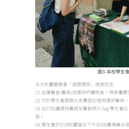
圖3-本校學生
本次校慶園遊會「減塑環保」措施包含:
(1) 自備餐盒(餐具)或環保杯購物者，得享優惠
(2) 可於學生會服務台免費登記借用環保餐具。
(3) 自行拍攝環保餐具及餐飲照片Tag 學生
張。
(4) 學生會於5/19校慶當天下午在DB廣場