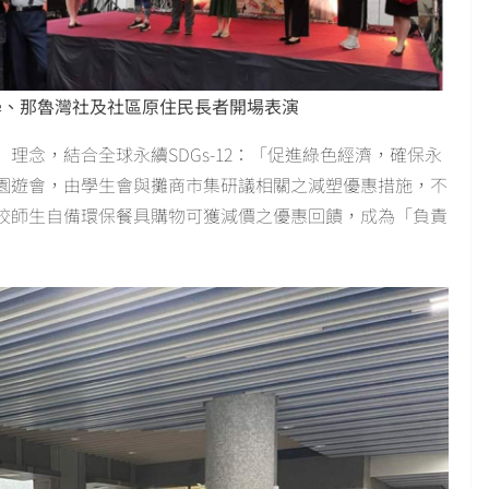
學、那魯灣社及社區原住民長者開場表演
理念，結合全球永續SDGs-12：「促進綠色經濟，確保永
慶園遊會，由學生會與攤商市集研議相關之減塑優惠措施，不
校師生自備環保餐具購物可獲減價之優惠回饋，成為「負責