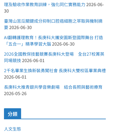
理及驗收作業教育訓練，強化同仁實務能力
2026-06-
30
臺灣山苦瓜關鍵成分抑制口腔癌細胞之萃取與機制摘
要
2026-06-30
AI翻轉護理教育！長庚科大攜安圖斯登國際舞台 打造
「五合一」精準學習大腦
2026-06-30
2026全國教保技藝競賽長庚科大登場 全台27校菁英
同場競技
2026-06-01
2千名畢業生換新裝勇闖社會 長庚科大雙校區畢業典禮
2026-06-01
長庚科大推青銀共學音樂劇場 結合長照與藝術療育
2026-05-26
分類
人文生態