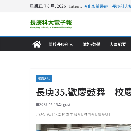
星期五, 7 8 月, 2026
Latest:
深化永續醫療 長庚科大
長庚科大訪凱瑟醫療集團
跨海築夢 長庚科大赴美
仁德醫專與長庚科大締結
長庚科大連四年穩居《遠見
關於長庚科大
號外/榮譽
大事紀要
校園天地
長庚35.歡慶鼓舞—
2023-06-15
cgust
2023/06/14/學務處生輔組/課外組/曾紀明