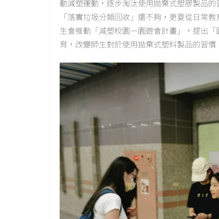
動減塑運動，逐步淘汰使用拋棄式塑膠製品的
「落實垃圾分類回收」還不夠，更要從日常教
生會推動「減塑校園－園遊會計畫」，提出「
育，改變師生對於使用拋棄式塑料製品的習慣