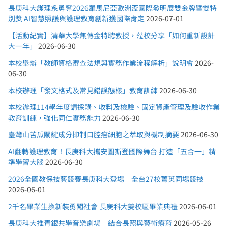
長庚科大護理系勇奪2026羅馬尼亞歐洲盃國際發明展雙金牌暨雙特
別獎 AI智慧照護與護理教育創新獲國際肯定
2026-07-01
【活動紀實】清華大學焦傳金特聘教授，蒞校分享「如何重新設計
大一年」
2026-06-30
本校舉辦「教師資格審查法規與實務作業流程解析」說明會
2026-
06-30
本校辦理「發文格式及常見錯誤態樣」教育訓練
2026-06-30
本校辦理114學年度請採購、收料及檢驗、固定資產管理及驗收作業
教育訓練，強化同仁實務能力
2026-06-30
臺灣山苦瓜關鍵成分抑制口腔癌細胞之萃取與機制摘要
2026-06-30
AI翻轉護理教育！長庚科大攜安圖斯登國際舞台 打造「五合一」精
準學習大腦
2026-06-30
2026全國教保技藝競賽長庚科大登場 全台27校菁英同場競技
2026-06-01
2千名畢業生換新裝勇闖社會 長庚科大雙校區畢業典禮
2026-06-01
長庚科大推青銀共學音樂劇場 結合長照與藝術療育
2026-05-26