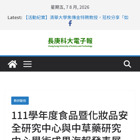
星期五, 7 8 月, 2026
Latest:
【活動紀實】清華大學焦傳金特聘教授，蒞校分享「如
何重新設計大一年」
仁德醫專與長庚科大締結策略聯盟 培育護理尖兵
長庚科大連四年穩居《遠見》醫學大學第5名 辦學實力再
獲肯定
深化永續醫療 長庚科大攜菲、印頂尖大學跨國合作
長庚科大護理系勇奪2026羅馬尼亞歐洲盃國際發明展雙
金牌暨雙特別獎 AI智慧照護與護理教育創新獲國際肯定
教研動態
111學年度食品暨化妝品安
全研究中心與中草藥研究