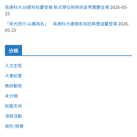
長庚科大38週年校慶登場 新式學位袍時尚走秀驚艷全場
2026-05-
25
「承光而行 以護為名」 長庚科大護理系加冠典禮溫馨登場
2026-
05-25
分類
人文生態
大事紀要
教研動態
未分類
校園天地
深耕活動
號外/榮譽