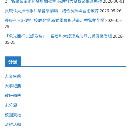
2千名畢業生換新裝勇闖社會 長庚科大雙校區畢業典禮
2026-06-01
長庚科大推青銀共學音樂劇場 結合長照與藝術療育
2026-05-26
長庚科大38週年校慶登場 新式學位袍時尚走秀驚艷全場
2026-05-
25
「承光而行 以護為名」 長庚科大護理系加冠典禮溫馨登場
2026-
05-25
分類
人文生態
大事紀要
教研動態
未分類
校園天地
深耕活動