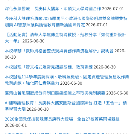
深化永續醫療 長庚科大攜菲、印頂尖大學跨國合作
2026-07-01
長庚科大護理系勇奪2026羅馬尼亞歐洲盃國際發明展雙金牌暨雙特
別獎 AI智慧照護與護理教育創新獲國際肯定
2026-07-01
【活動紀實】清華大學焦傳金特聘教授，蒞校分享「如何重新設計
大一年」
2026-06-30
本校舉辦「教師資格審查法規與實務作業流程解析」說明會
2026-
06-30
本校辦理「發文格式及常見錯誤態樣」教育訓練
2026-06-30
本校辦理114學年度請採購、收料及檢驗、固定資產管理及驗收作業
教育訓練，強化同仁實務能力
2026-06-30
臺灣山苦瓜關鍵成分抑制口腔癌細胞之萃取與機制摘要
2026-06-30
AI翻轉護理教育！長庚科大攜安圖斯登國際舞台 打造「五合一」精
準學習大腦
2026-06-30
2026全國教保技藝競賽長庚科大登場 全台27校菁英同場競技
2026-06-01