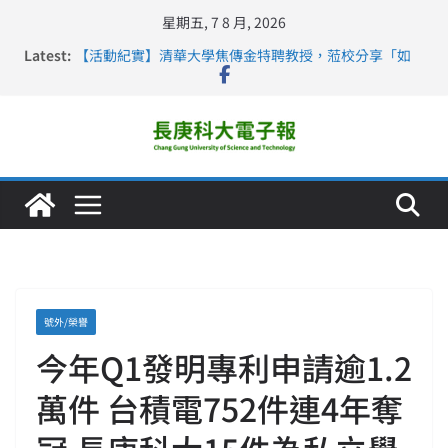
星期五, 7 8 月, 2026
Latest:
【活動紀實】清華大學焦傳金特聘教授，蒞校分享「如
何重新設計大一年」
仁德醫專與長庚科大締結策略聯盟 培育護理尖兵
長庚科大連四年穩居《遠見》醫學大學第5名 辦學實力再
獲肯定
深化永續醫療 長庚科大攜菲、印頂尖大學跨國合作
長庚科大護理系勇奪2026羅馬尼亞歐洲盃國際發明展雙
金牌暨雙特別獎 AI智慧照護與護理教育創新獲國際肯定
號外/榮譽
今年Q1發明專利申請逾1.2
萬件 台積電752件連4年奪