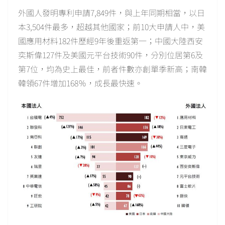
外國人發明專利申請7,849件，與上年同期相當，以日
本3,504件最多，超越其他國家；前10大申請人中，美
國應用材料182件歷經9年後重返第一；中國大陸西安
奕斯偉127件及美國元平台技術90件，分別位居第6及
第7位，均為史上最佳，前者件數亦創單季新高；南韓
韓領67件增加168％，成長最快速。