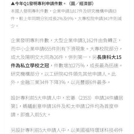
▲今年Q1發明專利申請件數。（圖／經濟部）
本國人發明專利件數，企業申請3,817件及研究機構申請83
件，較上年同期分別成長2％及9％，大專校院申請341件則減
少。
企業發明專利件數，大型企業申請3,162件由負轉正，
而中小企業申請655件則有下滑現象。大專校院部分，
成大及陽明交大同為26件，併列第一，另
長庚科大15
件為私立學校之冠
，件數增加275％，成長最為迅速。
研究機構部分，以工研院42件領先其他申請人。此
外，金融三業34件下降3％，以兆豐銀6件最多。
設計專利前5大申請人中，宏碁（2353）申請24件續居
第1，螞蟻創意申請16件及和太申請12件均為首度申
請，即進入前5大。
另設計專利前5大申請人中，以美國福特環球科技49件