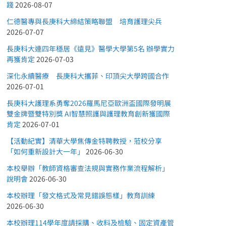
踐
2026-08-07
仁德醫專與長庚科大締結策略聯盟 培育護理尖兵
2026-07-07
長庚科大連四年穩居《遠見》醫學大學第5名 辦學實力
再獲肯定
2026-07-03
深化永續醫療 長庚科大攜菲、印頂尖大學跨國合作
2026-07-01
長庚科大護理系勇奪2026羅馬尼亞歐洲盃國際發明展
雙金牌暨雙特別獎 AI智慧照護與護理教育創新獲國際
肯定
2026-07-01
【活動紀實】清華大學焦傳金特聘教授，蒞校分享
「如何重新設計大一年」
2026-06-30
本校舉辦「教師資格審查法規與實務作業流程解析」
說明會
2026-06-30
本校辦理「發文格式及常見錯誤態樣」教育訓練
2026-06-30
本校辦理114學年度請採購、收料及檢驗、固定資產管