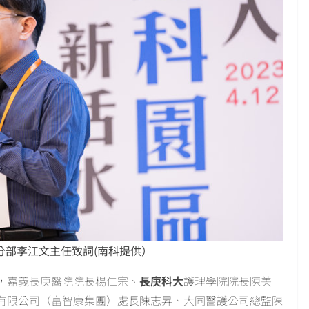
分部李江文主任致詞(南科提供）
，嘉義長庚醫院院長楊仁宗、
長庚科大
護理學院院長陳美
有限公司（富智康集團）處長陳志昇、大同醫護公司總監陳