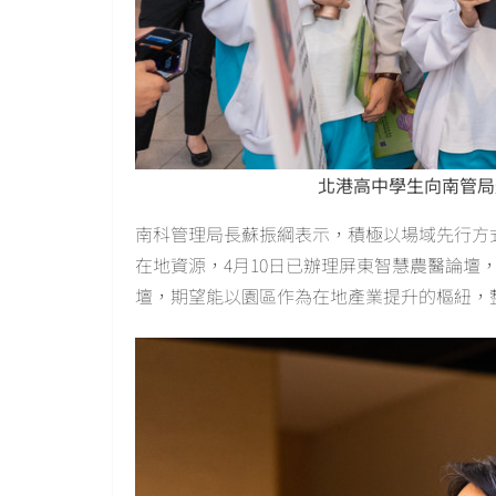
北港高中學生向南管局
南科管理局長蘇振綱表示，積極以場域先行方
在地資源，4月10日已辦理屏東智慧農醫論壇，今
壇，期望能以園區作為在地產業提升的樞紐，