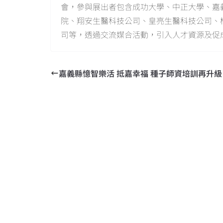
會，參與展出者包含成功大學、中正大學、嘉
院、翔安生醫科技公司、皇亮生醫科技公司、
司等，透過交流媒合活動，引入人才資源及促
嘉義縣憶智樂活 抵嘉幸福 種子師資培訓再升級