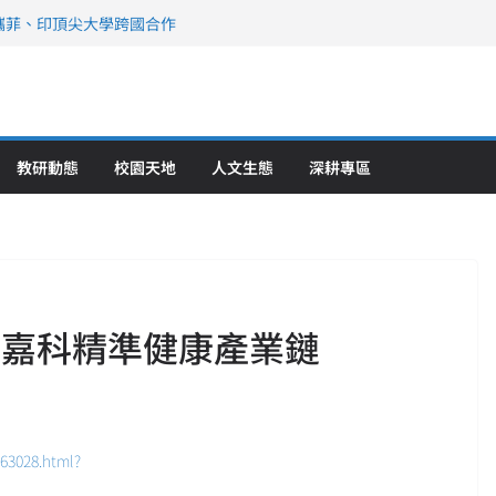
攜菲、印頂尖大學跨國合作
、美容學校收穫豐
直擊健康平權與智慧照護實踐
策略聯盟 培育護理尖兵
》醫學大學第5名 辦學實力再獲肯定
教研動態
校園天地
人文生態
深耕專區
動嘉科精準健康產業鏈
63028.html?