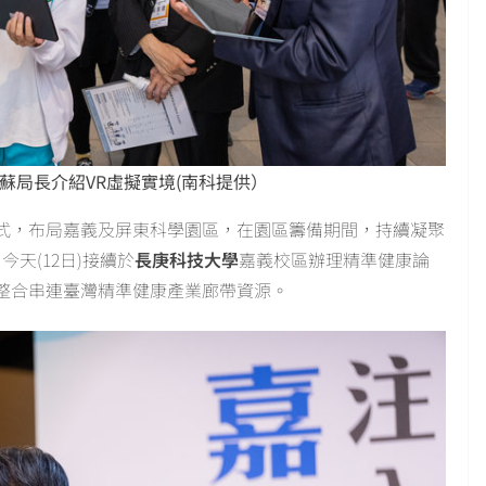
蘇局長介紹VR虛擬實境(南科提供）
式，布局嘉義及屏東科學園區，在園區籌備期間，持續凝聚
天(12日)接續於
長庚科技大學
嘉義校區辦理精準健康論
整合串連臺灣精準健康產業廊帶資源。