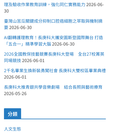
理及驗收作業教育訓練，強化同仁實務能力
2026-06-
30
臺灣山苦瓜關鍵成分抑制口腔癌細胞之萃取與機制摘
要
2026-06-30
AI翻轉護理教育！長庚科大攜安圖斯登國際舞台 打造
「五合一」精準學習大腦
2026-06-30
2026全國教保技藝競賽長庚科大登場 全台27校菁英
同場競技
2026-06-01
2千名畢業生換新裝勇闖社會 長庚科大雙校區畢業典禮
2026-06-01
長庚科大推青銀共學音樂劇場 結合長照與藝術療育
2026-05-26
分類
人文生態