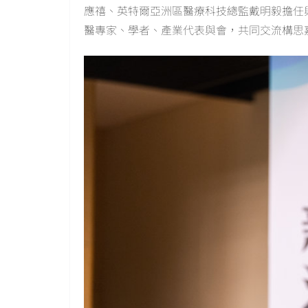
應禧、英特爾亞洲區醫療科技總監戴明毅擔任
醫專家、學者、產業代表與會，共同交流構思