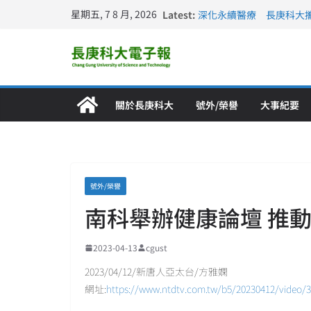
星期五, 7 8 月, 2026
Latest:
深化永續醫療 長庚科大
長庚科大訪凱瑟醫療集團
跨海築夢 長庚科大赴美
仁德醫專與長庚科大締結
長庚科大連四年穩居《遠見
關於長庚科大
號外/榮譽
大事紀要
號外/榮譽
南科舉辦健康論壇 推
2023-04-13
cgust
2023/04/12/新唐人亞太台/方雅嫻
網址:
https://www.ntdtv.com.tw/b5/20230412/video/3