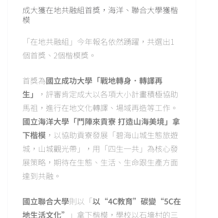
成大獲在地共融組首獎，海洋、聯合大學獲楷
模
「在地共融組」今年報名依然踴躍，共選出1
個首獎、2個楷模獎。
首獎為
國立成功大學「戰地轉身．轉譯再
生」
，評審肯定成大以各項大小計畫積極協助
馬祖，進行在地文化轉譯、場域再造等工作。
國立海洋大學「鬥陣來貢寮 打造山海美境」拿
下楷模
，以協助貢寮發展「碧海山城生態旅遊
城，山城觀光帶」，用「四生一共」為核心發
展策略，期待在生態、生活、生命跟生產方面
達到共融。
國立聯合大學
則以「
以“4C教育”碳變“5C在
地生活文化”
」拿下楷模，學校以石墻村的三