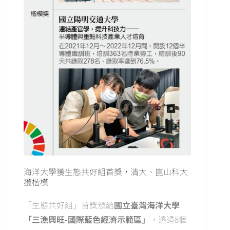
海洋大學獲生態共好組首獎，清大、崑山科大
獲楷模
「生態共好組」首獎頒給
國立臺灣海洋大學
「三漁興旺-國際藍色經濟示範區」
，透過8個