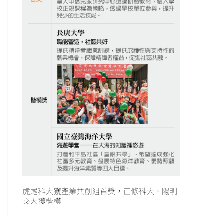
虎尾科大獲產業共創組首獎，正修科大、陽明
交大獲楷模