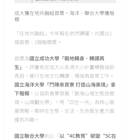
成大獲在地共融組首獎，海洋、聯合大學獲楷
模
「在地共融組」今年報名依然踴躍，共選出1
個首獎、2個楷模獎。
首獎為
國立成功大學「戰地轉身．轉譯再
生」
，評審肯定成大以各項大小計畫積極協助
馬祖，進行在地文化轉譯、場域再造等工作。
國立海洋大學「鬥陣來貢寮 打造山海美境」拿
下楷模
，以協助貢寮發展「碧海山城生態旅遊
城，山城觀光帶」，用「四生一共」為核心發
展策略，期待在生態、生活、生命跟生產方面
達到共融。
國立聯合大學
則以「
以“4C教育”碳變“5C在