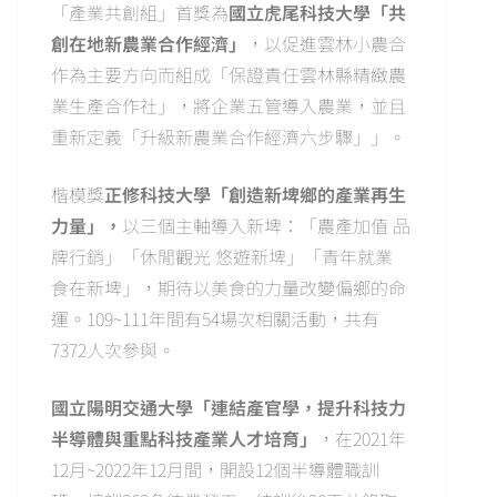
「產業共創組」首獎為
國立虎尾科技大學「共
創在地新農業合作經濟」
，以促進雲林小農合
作為主要方向而組成「保證責任雲林縣精緻農
業生產合作社」，將企業五管導入農業，並且
重新定義「升級新農業合作經濟六步驟」」。
楷模獎
正修科技大學「創造新埤鄉的產業再生
力量」，
以三個主軸導入新埤：「農產加值 品
牌行銷」「休閒觀光 悠遊新埤」「青年就業
食在新埤」，期待以美食的力量改變偏鄉的命
運。109~111年間有54場次相關活動，共有
7372人次參與。
國立陽明交通大學「連結產官學，提升科技力
半導體與重點科技產業人才培育」
，在2021年
12月~2022年12月間，開設12個半導體職訓