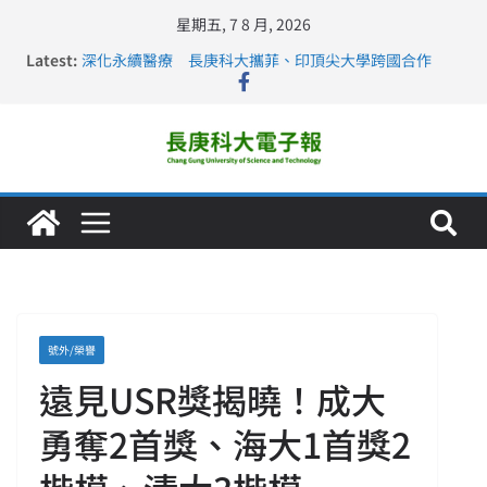
星期五, 7 8 月, 2026
長庚科大連四年穩居《遠見》醫學大學第5名 辦學實力再
Latest:
獲肯定
深化永續醫療 長庚科大攜菲、印頂尖大學跨國合作
長庚科大訪凱瑟醫療集團、美容學校收穫豐
跨海築夢 長庚科大赴美直擊健康平權與智慧照護實踐
仁德醫專與長庚科大締結策略聯盟 培育護理尖兵
號外/榮譽
遠見USR獎揭曉！成大
勇奪2首獎、海大1首獎2