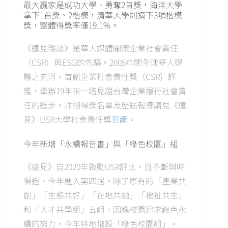
最大贏家是成功大學、勇奪2首獎，海洋大學
拿下1首獎、2楷模，清華大學則摘下3項楷模
獎，整體得獎率僅19.1％。
《遠見雜誌》是華人媒體關懷企業社會責任
（CSR）與ESG的先驅。2005年開全球華人媒
體之先河，首創企業社會責任獎（CSR）評
鑑，舉辦19年來一路見證台灣企業履行社會責
任的進步。詳細得獎名單及歷屆報導請見《遠
見》USR大學社會責任獎
官網
。
今年新增「永續報告書」與「綠色校園」組
《遠見》自2020年啟動USR評比，且不斷與時
俱進，今年進入第四屆。除了原有的「產業共
創」「生態共好」「在地共融」「福祉共生」
和「人才共學組」五組，因應校園追求綠色永
續的努力，今年特地增設「綠色校園組」。