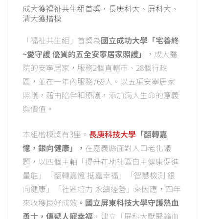
成大獲福祉共生組首獎，長庚科大、屏科大、
清大獲楷模
「福祉共生組」首獎為
國立成功大學「宅善終
~愛守護 優質的五全安寧居家照護」
，成大醫
院的安寧居家，服務2個直轄市、28個行政
區，並在一年內服務769人。以五項安寧居家
照護，藉由陪伴和療護，添加病人生命的意義
與價值。
本組楷模獎有3座。
長庚科技大學
「翻轉嘉
憶，銀向健康」，
在嘉義縣面對人口老化議
題，以四個主軸「提升在地社區自主健康促進
量能」「翻轉嘉憶 抵嘉幸福」「智慧檢測 銀
向健康」「社區培力 永續經營」來因應，四年
來收穫良好成效
。國立屏東科技大學守護熱血
勇士，傳遞人寵幸福
，建立「屏科大獸醫輸血