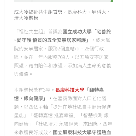
成大獲福祉共生組首獎，長庚科大、屏科大、
清大獲楷模
「福祉共生組」首獎為
國立成功大學「宅善終
~愛守護 優質的五全安寧居家照護」
，成大醫
院的安寧居家，服務2個直轄市、28個行政
區，並在一年內服務769人。以五項安寧居家
照護，藉由陪伴和療護，添加病人生命的意義
與價值。
本組楷模獎有3座。
長庚科技大學
「翻轉嘉
憶，銀向健康」，
在嘉義縣面對人口老化議
題，以四個主軸「提升在地社區自主健康促進
量能」「翻轉嘉憶 抵嘉幸福」「智慧檢測 銀
向健康」「社區培力 永續經營」來因應，四年
來收穫良好成效
。國立屏東科技大學守護熱血