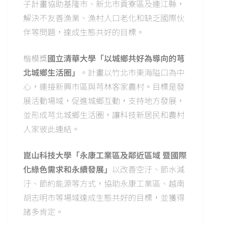
子計畫協助基隆市、新北市貢寮區及連江縣，
解決不友善漁業、漁村人口老化和缺乏國際伙
伴等問題，達成生態共好的目標。
楷模獎
國立清華大學「以城鄉共好為導向的芎
北城鄉生活圈」
。計畫以竹北市東海隘口為中
心，連接新興市區與芎林客家農村。目標是發
展活動場域，促進城鄉互動，支持地方發展，
並形成芎北城鄉生活圈，讓科技新居民和農村
人家彼此連結。
崑山科技大學「永康工業區及鄰近區域 暨國際
化綠色需求和永續發展」
以改善空汙、節水減
汙、節約能源等方式，協助永康工業區、越南
胡志明市等場域達成生態共好的目標，並獲得
諸多肯定。