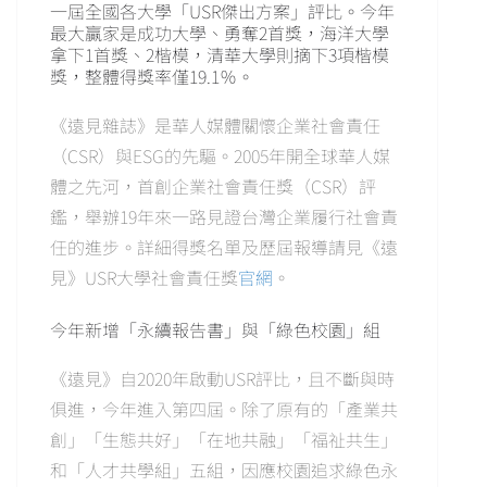
一屆全國各大學「USR傑出方案」評比。今年
最大贏家是成功大學、勇奪2首獎，海洋大學
拿下1首獎、2楷模，清華大學則摘下3項楷模
獎，整體得獎率僅19.1％。
《遠見雜誌》是華人媒體關懷企業社會責任
（CSR）與ESG的先驅。2005年開全球華人媒
體之先河，首創企業社會責任獎（CSR）評
鑑，舉辦19年來一路見證台灣企業履行社會責
任的進步。詳細得獎名單及歷屆報導請見《遠
見》USR大學社會責任獎
官網
。
今年新增「永續報告書」與「綠色校園」組
《遠見》自2020年啟動USR評比，且不斷與時
俱進，今年進入第四屆。除了原有的「產業共
創」「生態共好」「在地共融」「福祉共生」
和「人才共學組」五組，因應校園追求綠色永