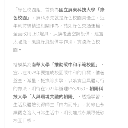
「綠色校園組」首獎為
國立屏東科技大學「綠
色校園」
，屏科原先就是綠色校園資優生，近
年則持續精進相關作為，諸如綠色交通運輸、
全面改用LED燈具、汰換老舊空調設備、建置
太陽能、風能綠能設備等作法，實踐綠色校
園
。
楷模獎為
南華大學「推動碳中和示範校園」
，
宣示在2028年要達成校園碳中和的目標，循著
盤查、減量、抵換等步驟，以紮實且具體可行
的做法，期待在2027年辦理PAS2060。
朝陽科
技大學「人與環境共融的朝陽」
，透過學習、
生活及體驗使得師生「由內而外」，將綠色永
續觀念溶入日常生活中，期使達成永續跟低碳
校園目標。