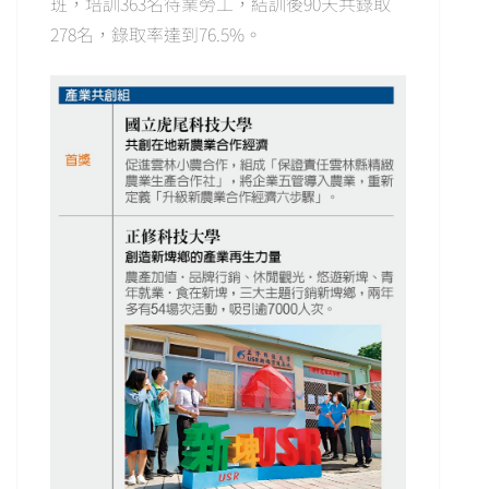
班，培訓363名待業勞工，結訓後90天共錄取
278名，錄取率達到76.5%。