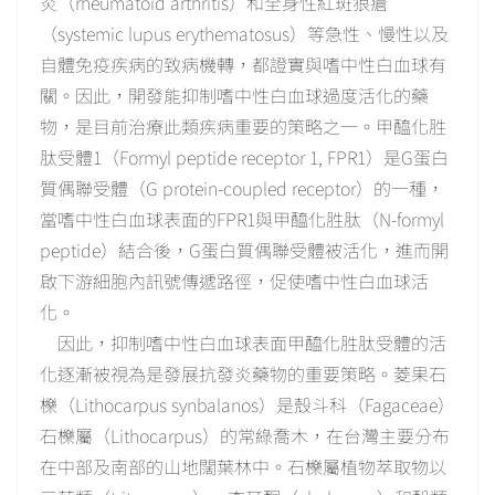
炎（rheumatoid arthritis）和全身性紅斑狼瘡
（systemic lupus erythematosus）等急性、慢性以及
自體免疫疾病的致病機轉，都證實與嗜中性白血球有
關。因此，開發能抑制嗜中性白血球過度活化的藥
物，是目前治療此類疾病重要的策略之一。甲醯化胜
肽受體1（Formyl peptide receptor 1, FPR1）是G蛋白
質偶聯受體（G protein-coupled receptor）的一種，
當嗜中性白血球表面的FPR1與甲醯化胜肽（N-formyl
peptide）結合後，G蛋白質偶聯受體被活化，進而開
啟下游細胞內訊號傳遞路徑，促使嗜中性白血球活
化。
因此，抑制嗜中性白血球表面甲醯化胜肽受體的活
化逐漸被視為是發展抗發炎藥物的重要策略。菱果石
櫟（Lithocarpus synbalanos）是殼斗科（Fagaceae）
石櫟屬（Lithocarpus）的常綠喬木，在台灣主要分布
在中部及南部的山地闊葉林中。石櫟屬植物萃取物以