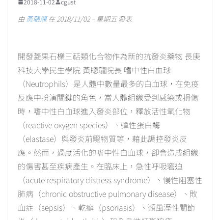
2018-11-02
cgust
由
黃聰龍
在 2018/11/02 – 星期五 發表
開發菱果石櫟三萜類化合物作為新的抗發炎藥物 長庚
科技大學民生學院 黃聰龍院長 嗜中性白血球
（Neutrophils）是人體中數量最多的白血球，在免疫
反應中扮演關鍵的角色，當人體組織受到感染或損傷
時，嗜中性白血球進入發炎部位，釋放活性氧化物
（reactive oxygen species）、彈性蛋白酶
（elastase）與發炎前驅物質等，藉此調控發炎反
應。然而，過度活化的嗜中性白血球，卻會造成組織
的傷害甚至疾病產生。在臨床上，急性呼吸窘迫
（acute respiratory distress syndrome）、慢性阻塞性
肺病（chronic obstructive pulmonary disease）、敗
血症（sepsis）、乾癬（psoriasis）、類風溼性關節