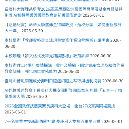
長庚科大護理系勇奪2026羅馬尼亞歐洲盃國際發明展雙金牌暨雙特
別獎 AI智慧照護與護理教育創新獲國際肯定
2026-07-01
【活動紀實】清華大學焦傳金特聘教授，蒞校分享「如何重新設計
大一年」
2026-06-30
本校舉辦「教師資格審查法規與實務作業流程解析」說明會
2026-
06-30
本校辦理「發文格式及常見錯誤態樣」教育訓練
2026-06-30
本校辦理114學年度請採購、收料及檢驗、固定資產管理及驗收作業
教育訓練，強化同仁實務能力
2026-06-30
臺灣山苦瓜關鍵成分抑制口腔癌細胞之萃取與機制摘要
2026-06-30
AI翻轉護理教育！長庚科大攜安圖斯登國際舞台 打造「五合一」精
準學習大腦
2026-06-30
2026全國教保技藝競賽長庚科大登場 全台27校菁英同場競技
2026-06-01
2千名畢業生換新裝勇闖社會 長庚科大雙校區畢業典禮
2026-06-01