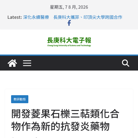
星期五, 7 8 月, 2026
Latest:
深化永續醫療 長庚科大攜菲、印頂尖大學跨國合作
長庚科大訪凱瑟醫療集團、美容學校收穫豐
跨海築夢 長庚科大赴美直擊健康平權與智慧照護實踐
仁德醫專與長庚科大締結策略聯盟 培育護理尖兵
長庚科大連四年穩居《遠見》醫學大學第5名 辦學實力再
獲肯定
教研動態
開發菱果石櫟三萜類化合
物作為新的抗發炎藥物