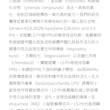
三萜類（triterpenes）、查耳酮（chalcones）和酚類
化合物 （phenolic compounds）為主，具有抗氧
化、抑制巨噬細胞釋放一氧化氮的能力。我們的研究
團隊從菱果石櫟葉片和樹枝純化的一個三萜化合物
3,4-seco-4(23),20(29)-lupadiene-3,28-dioic acid (LS-
PH)，並證實LS-PH是FPR1的競爭性拮抗劑，能顯著抑
制被細菌甲醯化胜肽或粒線體甲醯化胜肽所活化的人
類嗜中性白血球生產生呼吸爆破（respiratory
burst）、去顆粒化（degranulation）以及趨化作用
（chemotaxis）。實驗證實，LS-PH是經由阻斷
FPR1，來調控FPR1下游的鈣離子釋放、Akt和MAPKs
訊號傳遞路徑，進而抑制嗜中性白血球的活化。在大
腸桿菌內毒素（lipopolysaccharide, LPS）誘導的小
鼠急性呼吸窘迫模式中，LS-PH能顯著的減少肺部嗜
中性白血球的浸潤、活化，並降低組織的傷害。在
imiquimod（IMQ）小鼠乾癬模式中，LS-PH也能明顯