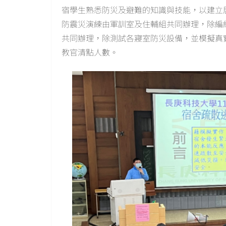
宿學生熟悉防災及避難的知識與技能，以建立
防震災演練由軍訓室及住輔組共同辦理，除編
共同辦理，除測試各寢室防災設備，並模擬真
教官清點人數。