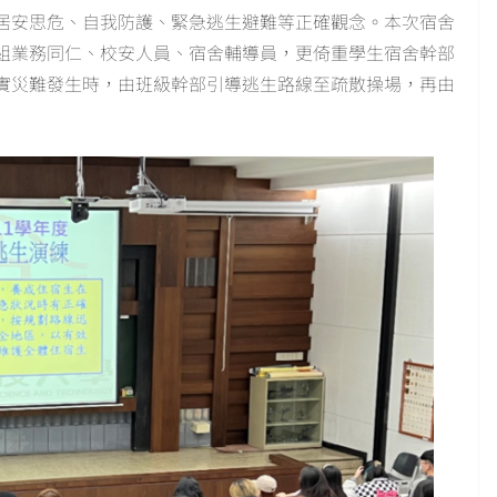
居安思危、自我防護、緊急逃生避難等正確觀念。本次宿舍
組業務同仁、校安人員、宿舍輔導員，更倚重學生宿舍幹部
實災難發生時，由班級幹部引導逃生路線至疏散操場，再由