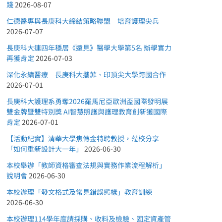
踐
2026-08-07
仁德醫專與長庚科大締結策略聯盟 培育護理尖兵
2026-07-07
長庚科大連四年穩居《遠見》醫學大學第5名 辦學實力
再獲肯定
2026-07-03
深化永續醫療 長庚科大攜菲、印頂尖大學跨國合作
2026-07-01
長庚科大護理系勇奪2026羅馬尼亞歐洲盃國際發明展
雙金牌暨雙特別獎 AI智慧照護與護理教育創新獲國際
肯定
2026-07-01
【活動紀實】清華大學焦傳金特聘教授，蒞校分享
「如何重新設計大一年」
2026-06-30
本校舉辦「教師資格審查法規與實務作業流程解析」
說明會
2026-06-30
本校辦理「發文格式及常見錯誤態樣」教育訓練
2026-06-30
本校辦理114學年度請採購、收料及檢驗、固定資產管