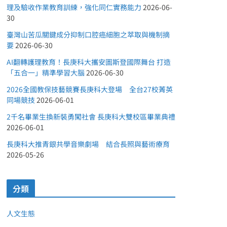
理及驗收作業教育訓練，強化同仁實務能力
2026-06-
30
臺灣山苦瓜關鍵成分抑制口腔癌細胞之萃取與機制摘
要
2026-06-30
AI翻轉護理教育！長庚科大攜安圖斯登國際舞台 打造
「五合一」精準學習大腦
2026-06-30
2026全國教保技藝競賽長庚科大登場 全台27校菁英
同場競技
2026-06-01
2千名畢業生換新裝勇闖社會 長庚科大雙校區畢業典禮
2026-06-01
長庚科大推青銀共學音樂劇場 結合長照與藝術療育
2026-05-26
分類
人文生態