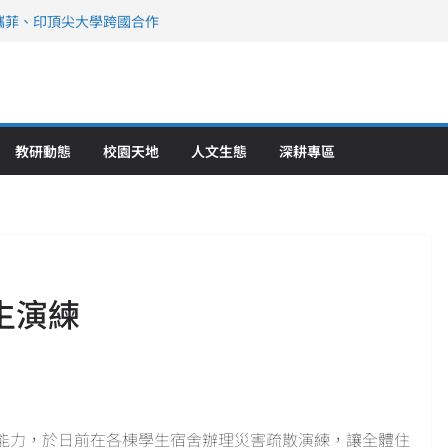
攜菲、印頂尖大學跨國合作
、美容學校收穫豐
直擊健康平權與智慧照護實踐
策略聯盟 培育護理尖兵
》醫學大學第5名 辦學實力再獲肯定
教研動態
校園天地
人文生態
深耕專區
生演練
能力，於日前在各棟學生宿舍辦理災害疏散演練，讓全體住