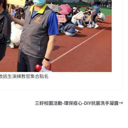
疏散逃生演練教官集合點名
三好校園活動-環保疫心-DIY抗菌洗手凝露