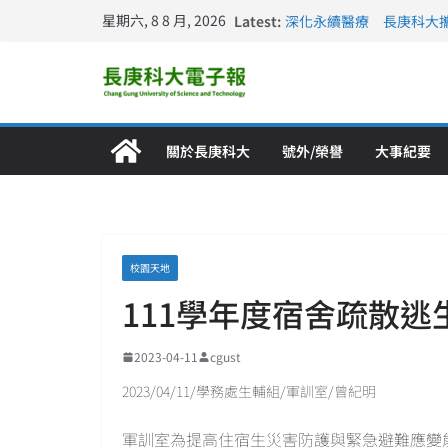
星期六, 8 8 月, 2026
Latest:
深化永續醫療 長庚科大
長庚科大訪凱瑟醫療集團
跨海築夢 長庚科大赴美
仁德醫專與長庚科大締結
長庚科大連四年穩居《遠見
關於長庚科大
號外/榮譽
大事紀要
校園天地
111學年度宿舍疏散逃
2023-04-11
cgust
2023/04/11/學務處生輔組/軍訓室/曾紀明
軍訓室為提高住宿生災害防護與緊急避難應變