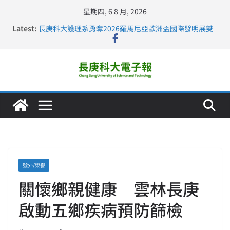
星期四, 6 8 月, 2026
Latest:
長庚科大護理系勇奪2026羅馬尼亞歐洲盃國際發明展雙
金牌暨雙特別獎 AI智慧照護與護理教育創新獲國際肯定
【活動紀實】清華大學焦傳金特聘教授，蒞校分享「如
何重新設計大一年」
仁德醫專與長庚科大締結策略聯盟 培育護理尖兵
長庚科大連四年穩居《遠見》醫學大學第5名 辦學實力再
獲肯定
深化永續醫療 長庚科大攜菲、印頂尖大學跨國合作
號外/榮譽
關懷鄉親健康 雲林長庚
啟動五鄉疾病預防篩檢