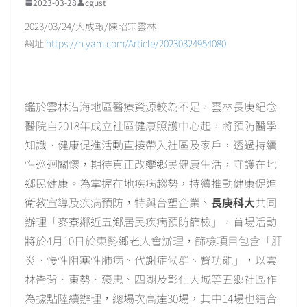
2023-03-28
cgust
2023/03/24/大成報/陳昭宗雲林
網址:
https://n.yam.com/Article/20230324954080
鑑於雲林沿海地區醫療資源較為不足，雲林長庚紀念
醫院自2018年成立社區健康照護中心起，將預防醫學
知識、健康促進活動直接帶入社區及家戶，透過持續
性巡迴關懷，期待真正改變鄉民健康生活，守護在地
鄉民健康。為掌握在地疾病趨勢，持續推動健康促進
衛教宣導及疾病預防，特與台塑企業、
長庚科大
共同
辦理「麥寮鄰近五鄉居民疾病預防篩檢」，首場活動
將於4月10日於東勢鄉老人會辦理，篩檢項目包含「肝
炎、慢性阻塞性肺病、代謝症候群、腎功能」，以雲
林崙背、東勢、褒忠、四湖及彰化大城等五鄉社區作
為據點陸續辦理，總場次高達30場，其中14場也結合