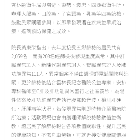
雲林縣衛生局與崙背、東勢、褒忠、四湖鄉衛生所，
辦理大腸癌、口腔癌、子宮頸癌、乳癌等四癌篩檢，
鼓勵民眾踴躍參與，以即早發現潛在疾病並早期治
療，達到預防保健之成效。
院長黃東榮指出，去年度接受五鄉篩檢的居民共有
2,059名，而有203名經篩檢後發現重度異常，其中肝
臟異常31人、新陳代謝異常34人、腎臟異常27人及肺
功能異常111人，異常個案不僅由護理師電話關懷與追
蹤，更於篩檢後結合雲林長紀念醫院公益專案，安排
專科醫師至C肝及肝功能異常盛行之社區義診，為陽
性個案及肝功能異常者執行腹部超音波，檢測肝硬
化、肝腫瘤等狀況，若發現異常則即時轉介至醫療院
所治療；活動現場也會由護理師解說檢驗數值並衛
教，讓居民了解篩檢報告各項數值關聯性，提升居民
的健康認知，不需舟車勞頓，可就近接受健康關懷服