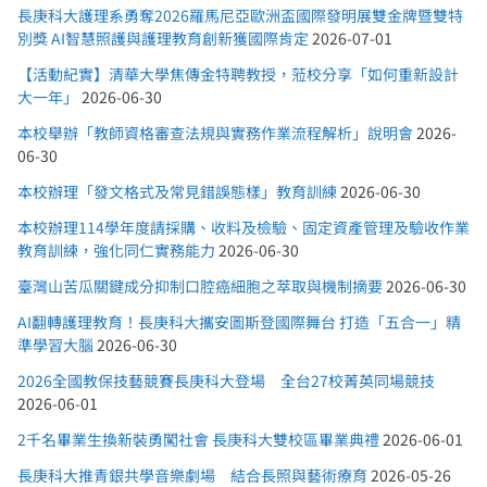
長庚科大護理系勇奪2026羅馬尼亞歐洲盃國際發明展雙金牌暨雙特
別獎 AI智慧照護與護理教育創新獲國際肯定
2026-07-01
【活動紀實】清華大學焦傳金特聘教授，蒞校分享「如何重新設計
大一年」
2026-06-30
本校舉辦「教師資格審查法規與實務作業流程解析」說明會
2026-
06-30
本校辦理「發文格式及常見錯誤態樣」教育訓練
2026-06-30
本校辦理114學年度請採購、收料及檢驗、固定資產管理及驗收作業
教育訓練，強化同仁實務能力
2026-06-30
臺灣山苦瓜關鍵成分抑制口腔癌細胞之萃取與機制摘要
2026-06-30
AI翻轉護理教育！長庚科大攜安圖斯登國際舞台 打造「五合一」精
準學習大腦
2026-06-30
2026全國教保技藝競賽長庚科大登場 全台27校菁英同場競技
2026-06-01
2千名畢業生換新裝勇闖社會 長庚科大雙校區畢業典禮
2026-06-01
長庚科大推青銀共學音樂劇場 結合長照與藝術療育
2026-05-26