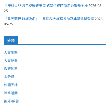
長庚科大38週年校慶登場 新式學位袍時尚走秀驚艷全場
2026-05-
25
「承光而行 以護為名」 長庚科大護理系加冠典禮溫馨登場
2026-
05-25
分類
人文生態
大事紀要
教研動態
未分類
校園天地
深耕活動
號外/榮譽