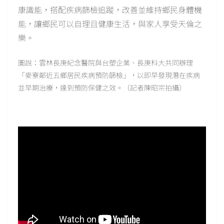
康識能，搭配疾病篩檢追蹤，改善並維持鄉民身體機
能，讓鄉民可以自理且健康生活，與家人享受天倫之
樂。
圖說：雲林長庚紀念醫院與台塑企業、長庚科大共同辦理
「麥寮鄰近五鄉居民疾病預防篩檢」，以即早發現潛在疾病
並早期治療，達到預防保健之效。（記者陳昭宗拍攝）