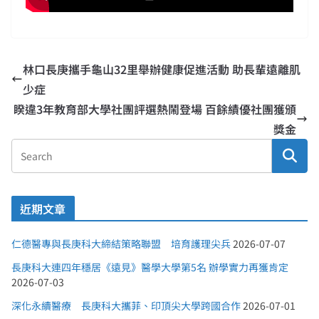
林口長庚攜手龜山32里舉辦健康促進活動 助長輩遠離肌
少症
睽違3年教育部大學社團評選熱鬧登場 百餘績優社團獲頒
獎金
近期文章
仁德醫專與長庚科大締結策略聯盟 培育護理尖兵
2026-07-07
長庚科大連四年穩居《遠見》醫學大學第5名 辦學實力再獲肯定
2026-07-03
深化永續醫療 長庚科大攜菲、印頂尖大學跨國合作
2026-07-01