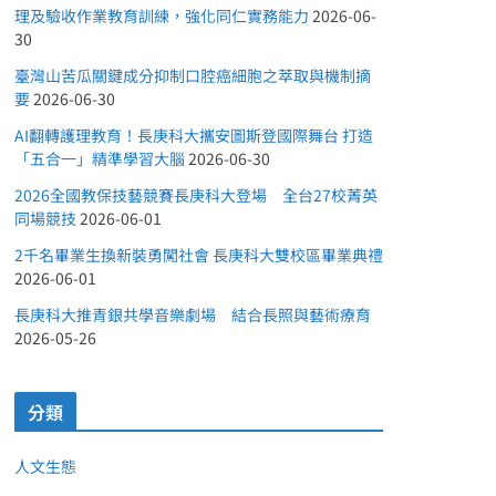
理及驗收作業教育訓練，強化同仁實務能力
2026-06-
30
臺灣山苦瓜關鍵成分抑制口腔癌細胞之萃取與機制摘
要
2026-06-30
AI翻轉護理教育！長庚科大攜安圖斯登國際舞台 打造
「五合一」精準學習大腦
2026-06-30
2026全國教保技藝競賽長庚科大登場 全台27校菁英
同場競技
2026-06-01
2千名畢業生換新裝勇闖社會 長庚科大雙校區畢業典禮
2026-06-01
長庚科大推青銀共學音樂劇場 結合長照與藝術療育
2026-05-26
分類
人文生態