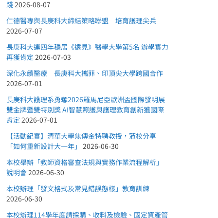
踐
2026-08-07
仁德醫專與長庚科大締結策略聯盟 培育護理尖兵
2026-07-07
長庚科大連四年穩居《遠見》醫學大學第5名 辦學實力
再獲肯定
2026-07-03
深化永續醫療 長庚科大攜菲、印頂尖大學跨國合作
2026-07-01
長庚科大護理系勇奪2026羅馬尼亞歐洲盃國際發明展
雙金牌暨雙特別獎 AI智慧照護與護理教育創新獲國際
肯定
2026-07-01
【活動紀實】清華大學焦傳金特聘教授，蒞校分享
「如何重新設計大一年」
2026-06-30
本校舉辦「教師資格審查法規與實務作業流程解析」
說明會
2026-06-30
本校辦理「發文格式及常見錯誤態樣」教育訓練
2026-06-30
本校辦理114學年度請採購、收料及檢驗、固定資產管