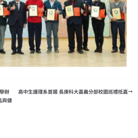
日舉辦
高中生護理系首選 長庚科大嘉義分部校園巡禮抵嘉
品與健