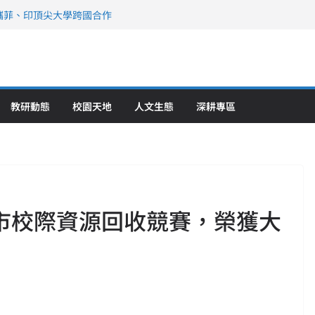
攜菲、印頂尖大學跨國合作
、美容學校收穫豐
直擊健康平權與智慧照護實踐
策略聯盟 培育護理尖兵
》醫學大學第5名 辦學實力再獲肯定
教研動態
校園天地
人文生態
深耕專區
園市校際資源回收競賽，榮獲大