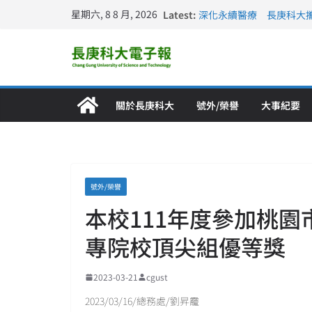
星期六, 8 8 月, 2026
Latest:
深化永續醫療 長庚科大
長庚科大訪凱瑟醫療集團
跨海築夢 長庚科大赴美
仁德醫專與長庚科大締結
長庚科大連四年穩居《遠見
關於長庚科大
號外/榮譽
大事紀要
號外/榮譽
本校111年度參加桃
專院校頂尖組優等獎
2023-03-21
cgust
2023/03/16/總務處/劉昇靇