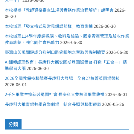
大一年」
2026-06-30
本校舉辦「教師資格審查法規與實務作業流程解析」說明會
2026-
06-30
本校辦理「發文格式及常見錯誤態樣」教育訓練
2026-06-30
本校辦理114學年度請採購、收料及檢驗、固定資產管理及驗收作業
教育訓練，強化同仁實務能力
2026-06-30
臺灣山苦瓜關鍵成分抑制口腔癌細胞之萃取與機制摘要
2026-06-30
AI翻轉護理教育！長庚科大攜安圖斯登國際舞台 打造「五合一」精
準學習大腦
2026-06-30
2026全國教保技藝競賽長庚科大登場 全台27校菁英同場競技
2026-06-01
2千名畢業生換新裝勇闖社會 長庚科大雙校區畢業典禮
2026-06-01
長庚科大推青銀共學音樂劇場 結合長照與藝術療育
2026-05-26
分類