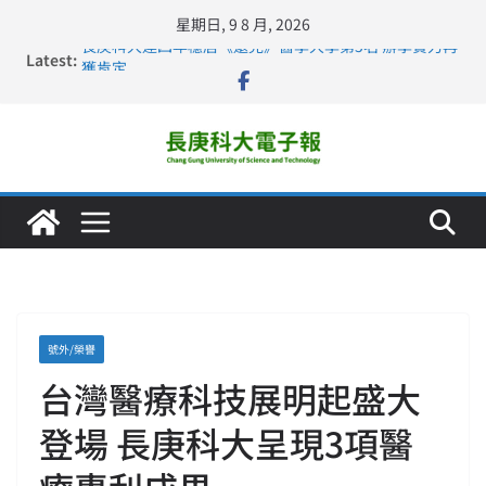
星期日, 9 8 月, 2026
Latest:
長庚科大連四年穩居《遠見》醫學大學第5名 辦學實力再
獲肯定
深化永續醫療 長庚科大攜菲、印頂尖大學跨國合作
長庚科大訪凱瑟醫療集團、美容學校收穫豐
跨海築夢 長庚科大赴美直擊健康平權與智慧照護實踐
仁德醫專與長庚科大締結策略聯盟 培育護理尖兵
號外/榮譽
台灣醫療科技展明起盛大
登場 長庚科大呈現3項醫