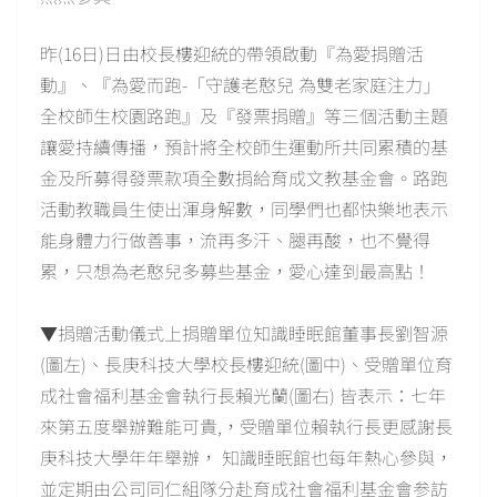
昨(16日)日由校長樓迎統的帶領啟動『為愛捐贈活
動』、『為愛而跑-「守護老憨兒 為雙老家庭注力」
全校師生校園路跑』及『發票捐贈』等三個活動主題
讓愛持續傳播，預計將全校師生運動所共同累積的基
金及所募得發票款項全數捐給育成文教基金會。路跑
活動教職員生使出渾身解數，同學們也都快樂地表示
能身體力行做善事，流再多汗、腿再酸，也不覺得
累，只想為老憨兒多募些基金，愛心達到最高點！
▼捐贈活動儀式上捐贈單位知識睡眠館董事長劉智源
(圖左)、長庚科技大學校長樓迎統(圖中)、受贈單位育
成社會福利基金會執行長賴光蘭(圖右) 皆表示：七年
來第五度舉辦難能可貴,，受贈單位賴執行長更感謝長
庚科技大學年年舉辦， 知識睡眠館也每年熱心參與，
並定期由公司同仁組隊分赴育成社會福利基金會参訪