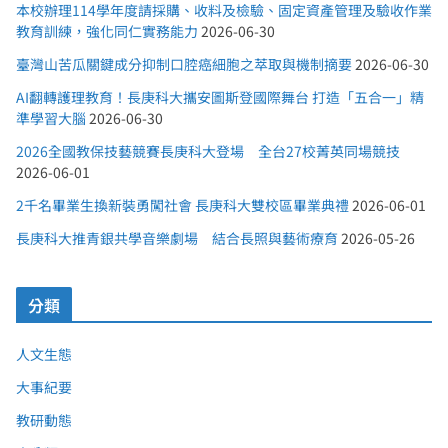
本校辦理114學年度請採購、收料及檢驗、固定資產管理及驗收作業
教育訓練，強化同仁實務能力
2026-06-30
臺灣山苦瓜關鍵成分抑制口腔癌細胞之萃取與機制摘要
2026-06-30
AI翻轉護理教育！長庚科大攜安圖斯登國際舞台 打造「五合一」精
準學習大腦
2026-06-30
2026全國教保技藝競賽長庚科大登場 全台27校菁英同場競技
2026-06-01
2千名畢業生換新裝勇闖社會 長庚科大雙校區畢業典禮
2026-06-01
長庚科大推青銀共學音樂劇場 結合長照與藝術療育
2026-05-26
分類
人文生態
大事紀要
教研動態