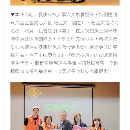
▼本次為結合長庚科技大學人文素養提升，特別邀請
育成基金會愛心大使-紀亞文（圖左），紀亞文是時尚
名模、演員，也曾是網球選手，在民視超級王牌棒球
隊中擔任球隊副隊長，也是王牌先發投手，希望透過
愛心大使運動健康形象來激發更多愛心創造更好的募
捐效益。今天由紀亞文交付『發票捐贈』的捐贈箱給
學生代表， 體育室與護理系學會共同募捐發票，全數
捐贈育成福利基金會。（圖／長庚科技大學提供）