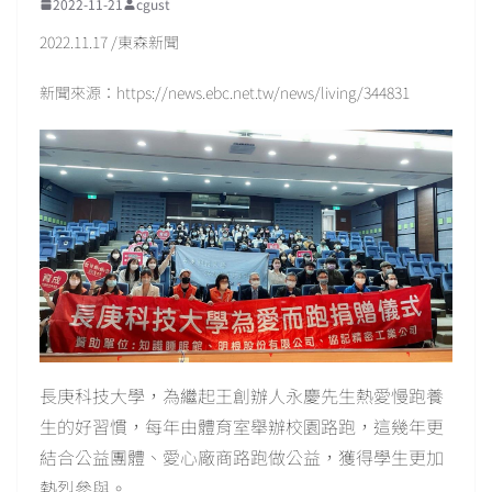
2022-11-21
cgust
2022.11.17 /東森新聞
新聞來源：https://news.ebc.net.tw/news/living/344831
長庚科技大學，為繼起王創辦人永慶先生熱愛慢跑養
生的好習慣，每年由體育室舉辦校園路跑，這幾年更
結合公益團體、愛心廠商路跑做公益，獲得學生更加
熱烈參與。