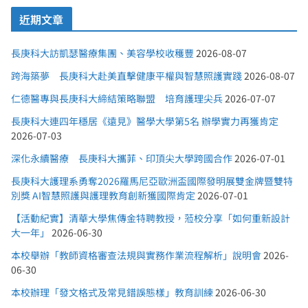
近期文章
長庚科大訪凱瑟醫療集團、美容學校收穫豐
2026-08-07
跨海築夢 長庚科大赴美直擊健康平權與智慧照護實踐
2026-08-07
仁德醫專與長庚科大締結策略聯盟 培育護理尖兵
2026-07-07
長庚科大連四年穩居《遠見》醫學大學第5名 辦學實力再獲肯定
2026-07-03
深化永續醫療 長庚科大攜菲、印頂尖大學跨國合作
2026-07-01
長庚科大護理系勇奪2026羅馬尼亞歐洲盃國際發明展雙金牌暨雙特
別獎 AI智慧照護與護理教育創新獲國際肯定
2026-07-01
【活動紀實】清華大學焦傳金特聘教授，蒞校分享「如何重新設計
大一年」
2026-06-30
本校舉辦「教師資格審查法規與實務作業流程解析」說明會
2026-
06-30
本校辦理「發文格式及常見錯誤態樣」教育訓練
2026-06-30