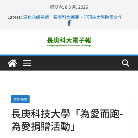
星期六, 8 8 月, 2026
Latest:
深化永續醫療 長庚科大攜菲、印頂尖大學跨國合作
長庚科大訪凱瑟醫療集團、美容學校收穫豐
跨海築夢 長庚科大赴美直擊健康平權與智慧照護實踐
仁德醫專與長庚科大締結策略聯盟 培育護理尖兵
長庚科大連四年穩居《遠見》醫學大學第5名 辦學實力再
獲肯定
號外/榮譽
長庚科技大學「為愛而跑-
為愛捐贈活動」