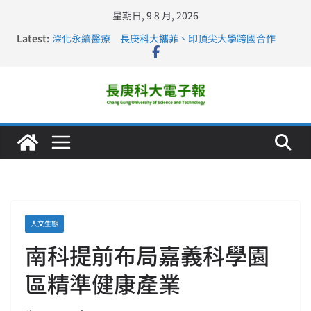
星期日, 9 8 月, 2026
Latest:
深化永續醫療 長庚科大攜菲、印頂尖大學跨國合作
長庚科大訪凱瑟醫療集團、美容學校收穫豐
跨海築夢 長庚科大赴美直擊健康平權與智慧照護實踐
仁德醫專與長庚科大締結策略聯盟 培育護理尖兵
長庚科大連四年穩居《遠見》醫學大學第5名 辦學實力再
獲肯定
人文生態
南科提前布局嘉義科學園
區精準健康產業