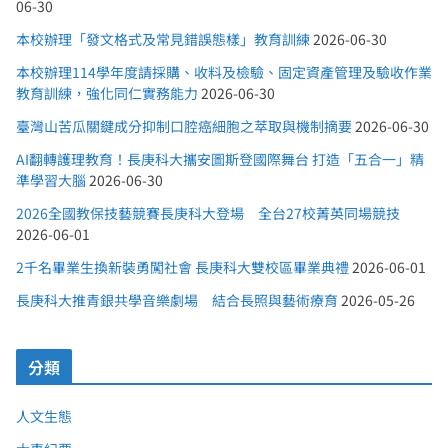
06-30
本校辦理「發文格式及常見錯誤態樣」教育訓練
2026-06-30
本校辦理114學年度請採購、收料及檢驗、固定資產管理及驗收作業
教育訓練，強化同仁實務能力
2026-06-30
臺灣山苦瓜關鍵成分抑制口腔癌細胞之萃取與機制摘要
2026-06-30
AI翻轉護理教育！長庚科大攜安圖斯登國際舞台 打造「五合一」精
準學習大腦
2026-06-30
2026全國教保技藝競賽長庚科大登場 全台27校菁英同場競技
2026-06-01
2千名畢業生換新裝勇闖社會 長庚科大雙校區畢業典禮
2026-06-01
長庚科大推青銀共學音樂劇場 結合長照與藝術療育
2026-05-26
分類
人文生態