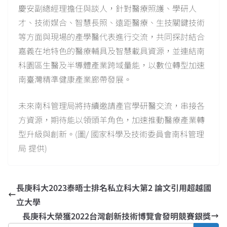
慶安副總經理擔任與談人，針對醫療照護、學研人
才、技術媒合、智慧長照、遠距醫療、生技關鍵技術
等方面與現場的產學醫代表進行交流，共同探討結合
嘉義在地特色的醫療輔具及智慧載具資源，並連結南
科園區生醫及半導體產業跨域量能，以數位轉型加速
南臺灣精準健康產業廊帶發展。
未來南科管理局將持續邀請產官學研醫交流，串接各
方資源，期待能以領頭羊角色，加速推動醫療產業轉
型升級與創新。(圖/ 國家科學及技術委員會南科管理
局 提供)
長庚科大2023泰晤士排名私立科大第2 論文引用超越國
立大學
長庚科大榮獲2022台灣創新技術博覽會發明競賽銀獎