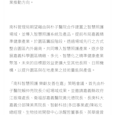
業推動方向。
南科管理局期望藉由與朴子醫院合作建置之智慧照護
場域，並導入智慧照護系統及產品，提前布局嘉義精
準健康產業，於園區籌設階段，透過場域先行之方式
整合園區內外廠商，共同導入智慧照護產業，逐步發
展嘉義科學園區精緻、多元、智慧化之精準健康產業
聚落，未來的目標跟效益更擴大至其他長照、日照機
構，以提升園區與在地產業之技術量能與產值。
「南科智慧照護 樂齡友善在嘉」策略會議，首先由朴
子醫院賴仲亮院長介紹場域成果，並邀請嘉義縣政府
江振瑋處長、衛福部嘉義醫院黃元德院長、長庚科大
嘉義分部陳美燕院長、智齡科技(多田事業處)陳裕元
總經理、生物技術開發中心涂醒哲董事長、英華達曾