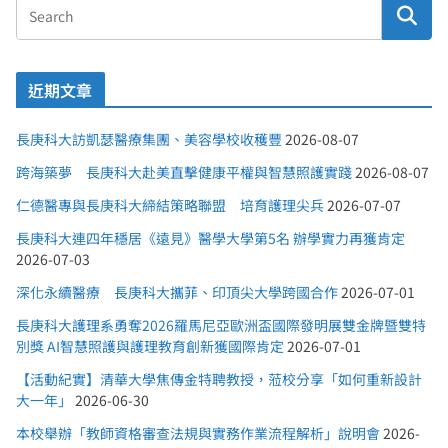
近期文章
長庚科大訪凱瑟醫療集團、美容學校收穫豐
2026-08-07
跨海築夢 長庚科大赴美直擊健康平權與智慧照護實踐
2026-08-07
仁德醫專與長庚科大締結策略聯盟 培育護理尖兵
2026-07-07
長庚科大連四年穩居《遠見》醫學大學第5名 辦學實力再獲肯定
2026-07-03
深化永續醫療 長庚科大攜菲、印頂尖大學跨國合作
2026-07-01
長庚科大護理系勇奪2026羅馬尼亞歐洲盃國際發明展雙金牌暨雙特
別獎 AI智慧照護與護理教育創新獲國際肯定
2026-07-01
【活動紀實】清華大學焦傳金特聘教授，蒞校分享「如何重新設計
大一年」
2026-06-30
本校舉辦「教師資格審查法規與實務作業流程解析」說明會
2026-