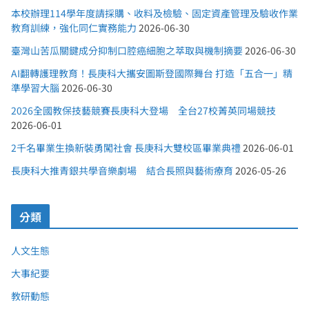
本校辦理114學年度請採購、收料及檢驗、固定資產管理及驗收作業
教育訓練，強化同仁實務能力
2026-06-30
臺灣山苦瓜關鍵成分抑制口腔癌細胞之萃取與機制摘要
2026-06-30
AI翻轉護理教育！長庚科大攜安圖斯登國際舞台 打造「五合一」精
準學習大腦
2026-06-30
2026全國教保技藝競賽長庚科大登場 全台27校菁英同場競技
2026-06-01
2千名畢業生換新裝勇闖社會 長庚科大雙校區畢業典禮
2026-06-01
長庚科大推青銀共學音樂劇場 結合長照與藝術療育
2026-05-26
分類
人文生態
大事紀要
教研動態