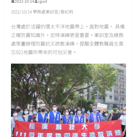
2022-10-14
cgust
2022/10/14 學務處軍訓室/曾紀明
台灣處於活躍的環太平洋地震帶上，面對地震， 具備
正確防震知識外，定時演練更是重要。軍訓室及總務
處策畫辦理防震抗災疏散演練，提醒全體教職員生莫
忘921地震所帶來的可怕災害。