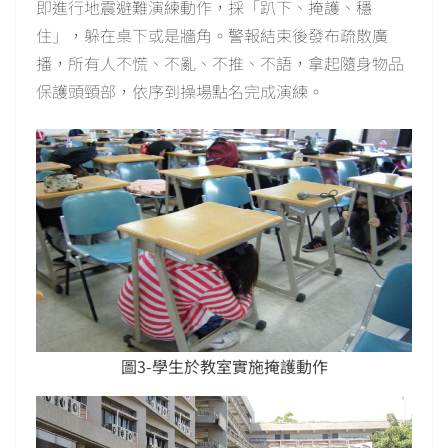
即進行地震避難演練動作，採「趴下、掩護、穩
住」，躲在桌下或是牆角。警報結束後發布疏散廣
播，所有人不慌、不亂、不推、不語，拿起隨身物品
保護頭頸部，依序到操場點名完成演練。
圖3-學生於教室實施掩護動作