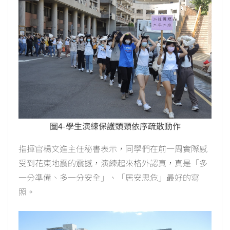
圖4-學生演練保護頭頸依序疏散動作
指揮官楊文進主任秘書表示，同學們在前一周實際感
受到花東地震的震撼，演練起來格外認真，真是「多
一分準備、多一分安全」、「居安思危」最好的寫
照。