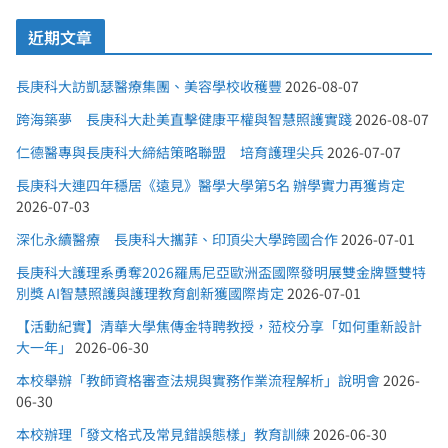
近期文章
長庚科大訪凱瑟醫療集團、美容學校收穫豐
2026-08-07
跨海築夢 長庚科大赴美直擊健康平權與智慧照護實踐
2026-08-07
仁德醫專與長庚科大締結策略聯盟 培育護理尖兵
2026-07-07
長庚科大連四年穩居《遠見》醫學大學第5名 辦學實力再獲肯定
2026-07-03
深化永續醫療 長庚科大攜菲、印頂尖大學跨國合作
2026-07-01
長庚科大護理系勇奪2026羅馬尼亞歐洲盃國際發明展雙金牌暨雙特
別獎 AI智慧照護與護理教育創新獲國際肯定
2026-07-01
【活動紀實】清華大學焦傳金特聘教授，蒞校分享「如何重新設計
大一年」
2026-06-30
本校舉辦「教師資格審查法規與實務作業流程解析」說明會
2026-
06-30
本校辦理「發文格式及常見錯誤態樣」教育訓練
2026-06-30