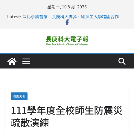
星期一, 10 8 月, 2026
Latest:
深化永續醫療 長庚科大攜菲、印頂尖大學跨國合作
長庚科大訪凱瑟醫療集團、美容學校收穫豐
跨海築夢 長庚科大赴美直擊健康平權與智慧照護實踐
仁德醫專與長庚科大締結策略聯盟 培育護理尖兵
長庚科大連四年穩居《遠見》醫學大學第5名 辦學實力再
獲肯定
校園天地
111學年度全校師生防震災
疏散演練