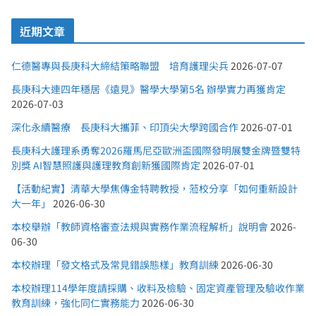
近期文章
仁德醫專與長庚科大締結策略聯盟 培育護理尖兵
2026-07-07
長庚科大連四年穩居《遠見》醫學大學第5名 辦學實力再獲肯定
2026-07-03
深化永續醫療 長庚科大攜菲、印頂尖大學跨國合作
2026-07-01
長庚科大護理系勇奪2026羅馬尼亞歐洲盃國際發明展雙金牌暨雙特
別獎 AI智慧照護與護理教育創新獲國際肯定
2026-07-01
【活動紀實】清華大學焦傳金特聘教授，蒞校分享「如何重新設計
大一年」
2026-06-30
本校舉辦「教師資格審查法規與實務作業流程解析」說明會
2026-
06-30
本校辦理「發文格式及常見錯誤態樣」教育訓練
2026-06-30
本校辦理114學年度請採購、收料及檢驗、固定資產管理及驗收作業
教育訓練，強化同仁實務能力
2026-06-30