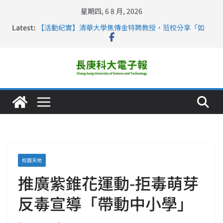
星期四, 6 8 月, 2026
Latest:
【活動紀實】清華大學焦傳金特聘教授，蒞校分享「如
何重新設計大一年」
仁德醫專與長庚科大締結策略聯盟 培育護理尖兵
長庚科大連四年穩居《遠見》醫學大學第5名 辦學實力再
獲肯定
深化永續醫療 長庚科大攜菲、印頂尖大學跨國合作
長庚科大護理系勇奪2026羅馬尼亞歐洲盃國際發明展雙
金牌暨雙特別獎 AI智慧照護與護理教育創新獲國際肯定
校園天地
推廣紫錐花運動-拒毒萌芽
反毒宣導「帶動中小學」