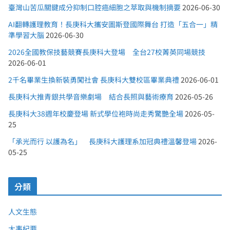
臺灣山苦瓜關鍵成分抑制口腔癌細胞之萃取與機制摘要
2026-06-30
AI翻轉護理教育！長庚科大攜安圖斯登國際舞台 打造「五合一」精
準學習大腦
2026-06-30
2026全國教保技藝競賽長庚科大登場 全台27校菁英同場競技
2026-06-01
2千名畢業生換新裝勇闖社會 長庚科大雙校區畢業典禮
2026-06-01
長庚科大推青銀共學音樂劇場 結合長照與藝術療育
2026-05-26
長庚科大38週年校慶登場 新式學位袍時尚走秀驚艷全場
2026-05-
25
「承光而行 以護為名」 長庚科大護理系加冠典禮溫馨登場
2026-
05-25
分類
人文生態
大事紀要