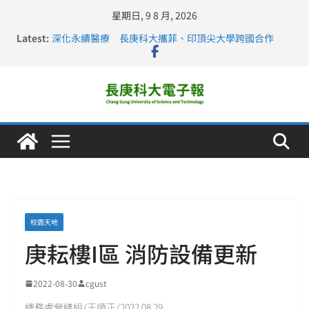
星期日, 9 8 月, 2026
Latest:
深化永續醫療 長庚科大攜菲、印頂尖大學跨國合作
長庚科大訪凱瑟醫療集團、美容學校收穫豐
跨海築夢 長庚科大赴美直擊健康平權與智慧照護實踐
仁德醫專與長庚科大締結策略聯盟 培育護理尖兵
長庚科大連四年穩居《遠見》醫學大學第5名 辦學實力再
獲肯定
校園天地
庚耘樓I區 消防設備更新
2022-08-30
cgust
總務處營繕組/王順正/2022.08.29