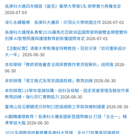
長庚科大連四年穩居《遠見》醫學大學第5名 辦學實力再獲肯定
2026-07-03
深化永續醫療 長庚科大攜菲、印頂尖大學跨國合作
2026-07-01
長庚科大護理系勇奪2026羅馬尼亞歐洲盃國際發明展雙金牌暨雙特
別獎 AI智慧照護與護理教育創新獲國際肯定
2026-07-01
【活動紀實】清華大學焦傳金特聘教授，蒞校分享「如何重新設計
大一年」
2026-06-30
本校舉辦「教師資格審查法規與實務作業流程解析」說明會
2026-
06-30
本校辦理「發文格式及常見錯誤態樣」教育訓練
2026-06-30
本校辦理114學年度請採購、收料及檢驗、固定資產管理及驗收作業
教育訓練，強化同仁實務能力
2026-06-30
臺灣山苦瓜關鍵成分抑制口腔癌細胞之萃取與機制摘要
2026-06-30
AI翻轉護理教育！長庚科大攜安圖斯登國際舞台 打造「五合一」精
準學習大腦
2026-06-30
2026全國教保技藝競賽長庚科大登場 全台27校菁英同場競技